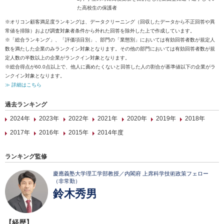
た高校生の保護者
※オリコン顧客満足度ランキングは、データクリーニング（回収したデータから不正回答や異
常値を排除）および調査対象者条件から外れた回答を除外した上で作成しています。
※「総合ランキング」、「評価項目別」、部門の「業態別」においては有効回答者数が規定人
数を満たした企業のみランクイン対象となります。その他の部門においては有効回答者数が規
定人数の半数以上の企業がランクイン対象となります。
※総合得点が60.0点以上で、他人に薦めたくないと回答した人の割合が基準値以下の企業がラ
ンクイン対象となります。
≫ 詳細はこちら
過去ランキング
2024年
2023年
2022年
2021年
2020年
2019年
2018年
2017年
2016年
2015年
2014年度
ランキング監修
慶應義塾大学理工学部教授／内閣府 上席科学技術政策フェロー
（非常勤）
鈴木秀男
【経歴】