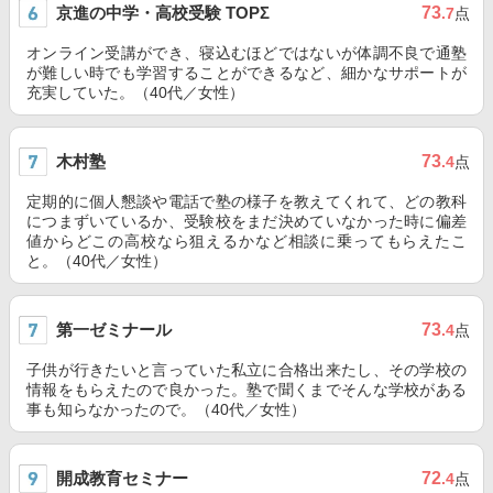
京進の中学・高校受験 TOPΣ
73
.7
点
オンライン受講ができ、寝込むほどではないが体調不良で通塾
が難しい時でも学習することができるなど、細かなサポートが
充実していた。（40代／女性）
木村塾
73
.4
点
定期的に個人懇談や電話で塾の様子を教えてくれて、どの教科
につまずいているか、受験校をまだ決めていなかった時に偏差
値からどこの高校なら狙えるかなど相談に乗ってもらえたこ
と。（40代／女性）
第一ゼミナール
73
.4
点
子供が行きたいと言っていた私立に合格出来たし、その学校の
情報をもらえたので良かった。塾で聞くまでそんな学校がある
事も知らなかったので。（40代／女性）
開成教育セミナー
72
.4
点