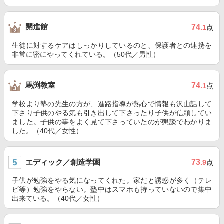
開進館
74
.1
点
生徒に対するケアはしっかりしているのと、保護者との連携を
非常に密にやってくれている。（50代／男性）
馬渕教室
74
.1
点
学校より塾の先生の方が、進路指導が熱心で情報も沢山話して
下さり子供のやる気も引き出して下さったり子供が信頼してい
ました。子供の事をよく見て下さっていたのが懇談でわかりま
した。（40代／女性）
エディック／創造学園
73
.9
点
子供が勉強をやる気になってくれた。家だと誘惑が多く（テレ
ビ等）勉強をやらない。塾中はスマホも持っていないので集中
出来ている。（40代／女性）