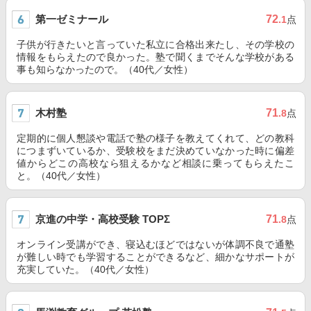
第一ゼミナール
72
.1
点
子供が行きたいと言っていた私立に合格出来たし、その学校の
情報をもらえたので良かった。塾で聞くまでそんな学校がある
事も知らなかったので。（40代／女性）
木村塾
71
.8
点
定期的に個人懇談や電話で塾の様子を教えてくれて、どの教科
につまずいているか、受験校をまだ決めていなかった時に偏差
値からどこの高校なら狙えるかなど相談に乗ってもらえたこ
と。（40代／女性）
京進の中学・高校受験 TOPΣ
71
.8
点
オンライン受講ができ、寝込むほどではないが体調不良で通塾
が難しい時でも学習することができるなど、細かなサポートが
充実していた。（40代／女性）