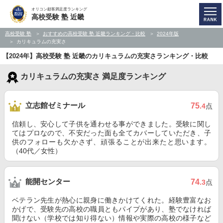
オリコン顧客満足度ランキング
高校受験 塾 近畿
高校受験 塾
おすすめの高校受験 塾 近畿ランキング・比較
2024年版
カリキュラムの充実さ
【2024年】高校受験 塾 近畿のカリキュラムの充実さランキング・比較
カリキュラムの充実さ 満足度ランキング
立志館ゼミナール
75
.4
点
信頼し、安心して子供を通わせる事ができました。受験に関し
てはプロなので、不安だった面も全てカバーしていただき、子
供のフォローも欠かさず、頑張ることが出来たと思います。
（40代／女性）
能開センター
74
.3
点
ベテラン先生が熱心に親身に働きかけてくれた。経験豊富なお
かげで、受験先の高校の職員ともパイプがあり、塾でなければ
聞けない（学校では知り得ない）情報や実際の高校の様子など