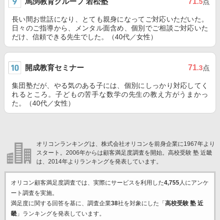
馬渕教育グループ 若松塾
71
.5
点
長い間お世話になり、とても親身になってご対応いただいた。
日々のご指導から、メンタル面含め、個別でご相談ご対応いた
だけ、信頼できる先生でした。（40代／女性）
開成教育セミナー
71
.3
点
集団塾だが、やる気のある子には、個別にしっかり対応してく
れるところ。子どもの苦手な数学の先生の教え方がうまかっ
た。（40代／女性）
オリコンランキングは、株式会社オリコンを前身企業に1967年より
スタート。2006年からは顧客満足度調査を開始。高校受験 塾 近畿
は、2014年よりランキングを発表しています。
オリコン顧客満足度調査では、実際にサービスを利用した
4,755
人にアンケ
ート調査を実施。
満足度に関する回答を基に、調査企業
38
社を対象にした「
高校受験 塾 近
畿
」ランキングを発表しています。