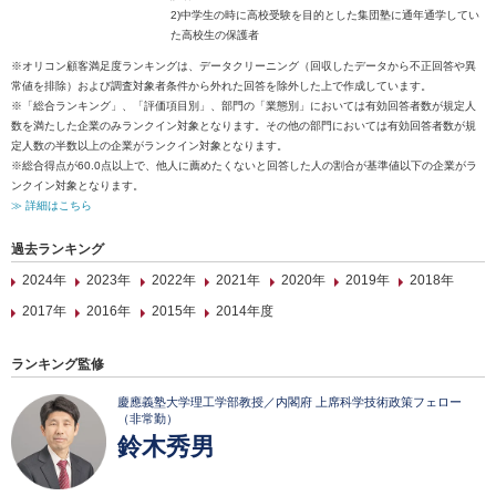
2)中学生の時に高校受験を目的とした集団塾に通年通学してい
た高校生の保護者
※オリコン顧客満足度ランキングは、データクリーニング（回収したデータから不正回答や異
常値を排除）および調査対象者条件から外れた回答を除外した上で作成しています。
※「総合ランキング」、「評価項目別」、部門の「業態別」においては有効回答者数が規定人
数を満たした企業のみランクイン対象となります。その他の部門においては有効回答者数が規
定人数の半数以上の企業がランクイン対象となります。
※総合得点が60.0点以上で、他人に薦めたくないと回答した人の割合が基準値以下の企業がラ
ンクイン対象となります。
≫ 詳細はこちら
過去ランキング
2024年
2023年
2022年
2021年
2020年
2019年
2018年
2017年
2016年
2015年
2014年度
ランキング監修
慶應義塾大学理工学部教授／内閣府 上席科学技術政策フェロー
（非常勤）
鈴木秀男