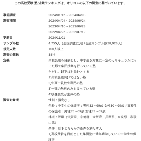
この高校受験 塾 近畿ランキングは、オリコンの以下の調査に基づいています。
事前調査
2024/01/15～2024/04/03
調査期間
2024/04/04～2024/06/24
2023/04/10～2023/06/28
2022/04/26～2022/07/19
更新日
2024/11/01
サンプル数
4,755人（全国調査における総サンプル数28,026人）
規定人数
100人以上
調査企業数
38社
定義
高校受験を目的とし、中学生を対象に一定のカリキュラムに沿
った形で集団授業を行っている塾
ただし、以下は対象外とする
1)高校受験向けではない塾
2)中高一貫校生専門の塾
3)一部の教科のみを扱っている塾
4)映像授業が主体の塾
調査対象者
性別：指定なし
年齢：中学生の保護者：男性32～69歳 女性30～69歳／高校生
の保護者：男性35～69歳 女性33～69歳
地域：近畿（滋賀県、京都府、大阪府、兵庫県、奈良県、和歌
山県）
条件：以下どちらかの条件を満たす人
1)高校受験を目的とした集団塾に通年通学している中学生の保
護者