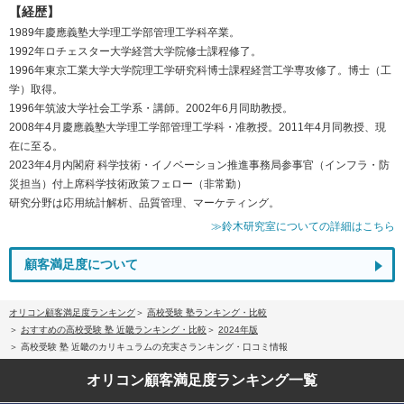
【経歴】
1989年慶應義塾大学理工学部管理工学科卒業。
1992年ロチェスター大学経営大学院修士課程修了。
1996年東京工業大学大学院理工学研究科博士課程経営工学専攻修了。博士（工
学）取得。
1996年筑波大学社会工学系・講師。2002年6月同助教授。
2008年4月慶應義塾大学理工学部管理工学科・准教授。2011年4月同教授、現
在に至る。
2023年4月内閣府 科学技術・イノベーション推進事務局参事官（インフラ・防
災担当）付上席科学技術政策フェロー（非常勤）
研究分野は応用統計解析、品質管理、マーケティング。
≫鈴木研究室についての詳細はこちら
顧客満足度について
オリコン顧客満足度ランキング
高校受験 塾ランキング・比較
おすすめの高校受験 塾 近畿ランキング・比較
2024年版
高校受験 塾 近畿のカリキュラムの充実さランキング・口コミ情報
オリコン顧客満足度
ランキング一覧