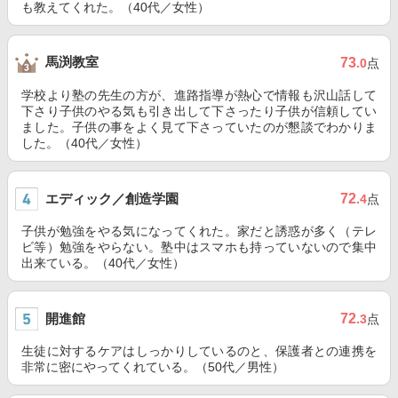
も教えてくれた。（40代／女性）
馬渕教室
73
.0
点
学校より塾の先生の方が、進路指導が熱心で情報も沢山話して
下さり子供のやる気も引き出して下さったり子供が信頼してい
ました。子供の事をよく見て下さっていたのが懇談でわかりま
した。（40代／女性）
エディック／創造学園
72
.4
点
子供が勉強をやる気になってくれた。家だと誘惑が多く（テレ
ビ等）勉強をやらない。塾中はスマホも持っていないので集中
出来ている。（40代／女性）
開進館
72
.3
点
生徒に対するケアはしっかりしているのと、保護者との連携を
非常に密にやってくれている。（50代／男性）