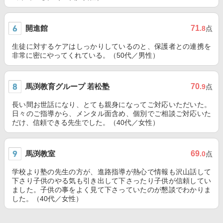
開進館
71
.8
点
生徒に対するケアはしっかりしているのと、保護者との連携を
非常に密にやってくれている。（50代／男性）
馬渕教育グループ 若松塾
70
.9
点
長い間お世話になり、とても親身になってご対応いただいた。
日々のご指導から、メンタル面含め、個別でご相談ご対応いた
だけ、信頼できる先生でした。（40代／女性）
馬渕教室
69
.0
点
学校より塾の先生の方が、進路指導が熱心で情報も沢山話して
下さり子供のやる気も引き出して下さったり子供が信頼してい
ました。子供の事をよく見て下さっていたのが懇談でわかりま
した。（40代／女性）