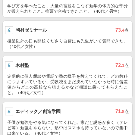
学び方を学べたこと、大量の宿題をこなす勉学の体力的な部分
が鍛えられたこと。推薦で合格できたこと。（40代／男性）
岡村ゼミナール
73
.4
点
授業以外の日も開校くださり自習にも先生がいて質問できた。
（40代／女性）
木村塾
72
.1
点
定期的に個人懇談や電話で塾の様子を教えてくれて、どの教科
につまずいているか、受験校をまだ決めていなかった時に偏差
値からどこの高校なら狙えるかなど相談に乗ってもらえたこ
と。（40代／女性）
エディック／創造学園
71
.8
点
子供が勉強をやる気になってくれた。家だと誘惑が多く（テレ
ビ等）勉強をやらない。塾中はスマホも持っていないので集中
出来ている。（40代／女性）