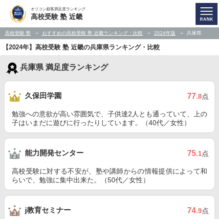
オリコン顧客満足度ランキング
高校受験 塾 近畿
高校受験 塾
おすすめの高校受験 塾 近畿ランキング・比較
2024年版
兵庫県
【2024年】高校受験 塾 近畿の兵庫県ランキング・比較
兵庫県 満足度ランキング
久保田学園
77
.8
点
勉強への意欲が高い雰囲気で、子供達2人とも通っていて、上の
子はいまだに遊びに行ったりしています。（40代／女性）
能力開発センター
75
.1
点
高校受験に対する不安が、塾や講師からの情報提供によって和
らいで、勉強に集中出来た。（50代／女性）
j教育セミナー
74
.9
点