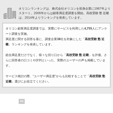
オリコンランキングは、株式会社オリコンを前身企業に1967年より
スタート。2006年からは顧客満足度調査を開始。高校受験 塾 近畿
は、2014年よりランキングを発表しています。
オリコン顧客満足度調査では、実際にサービスを利用した
4,755
人にアンケ
ート調査を実施。
満足度に関する回答を基に、調査企業
38
社を対象にした「
高校受験 塾 近
畿
」ランキングを発表しています。
総合満足度だけでなく、様々な切り口から「
高校受験 塾 近畿
」を評価。さ
らに回答者の口コミや評判といった、実際のユーザーの声も掲載していま
す。
サービス検討の際、“ユーザー満足度”からも比較することで「
高校受験 塾
近畿
」選びにお役立てください。
PR