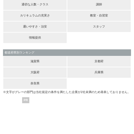
適切な人数・クラス
講師
カリキュラムの充実さ
教室・自習室
通いやすさ・治安
スタッフ
情報提供
都道府県別ランキング
滋賀県
京都府
大阪府
兵庫県
奈良県
※文字がグレーの部門は当社規定の条件を満たした企業が2社未満のため発表しておりません。
PR