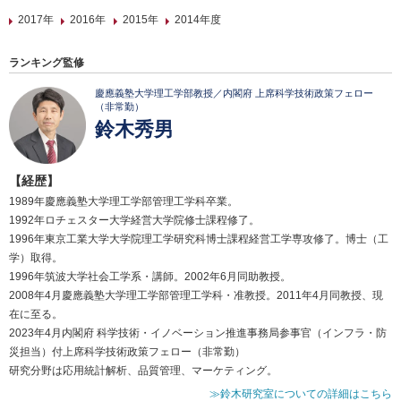
2017年
2016年
2015年
2014年度
ランキング監修
慶應義塾大学理工学部教授／内閣府 上席科学技術政策フェロー
（非常勤）
鈴木秀男
【経歴】
1989年慶應義塾大学理工学部管理工学科卒業。
1992年ロチェスター大学経営大学院修士課程修了。
1996年東京工業大学大学院理工学研究科博士課程経営工学専攻修了。博士（工
学）取得。
1996年筑波大学社会工学系・講師。2002年6月同助教授。
2008年4月慶應義塾大学理工学部管理工学科・准教授。2011年4月同教授、現
在に至る。
2023年4月内閣府 科学技術・イノベーション推進事務局参事官（インフラ・防
災担当）付上席科学技術政策フェロー（非常勤）
研究分野は応用統計解析、品質管理、マーケティング。
≫鈴木研究室についての詳細はこちら