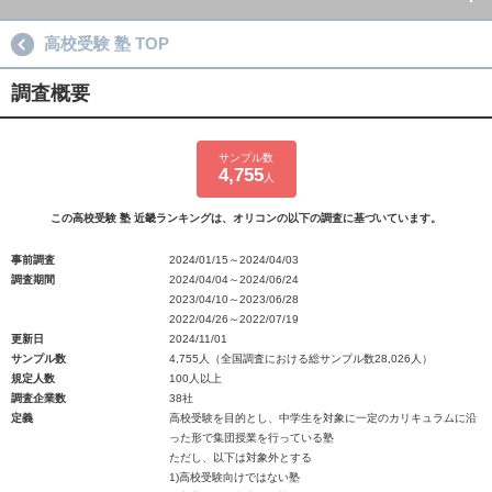
高校受験 塾 TOP
調査概要
サンプル数
4,755
人
この高校受験 塾 近畿ランキングは、オリコンの以下の調査に基づいています。
事前調査
2024/01/15～2024/04/03
調査期間
2024/04/04～2024/06/24
2023/04/10～2023/06/28
2022/04/26～2022/07/19
更新日
2024/11/01
サンプル数
4,755人（全国調査における総サンプル数28,026人）
規定人数
100人以上
調査企業数
38社
定義
高校受験を目的とし、中学生を対象に一定のカリキュラムに沿
った形で集団授業を行っている塾
ただし、以下は対象外とする
1)高校受験向けではない塾