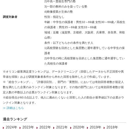
2)中高一貫校生専門の塾
3)一部の教科のみを扱っている塾
4)映像授業が主体の塾
調査対象者
性別：指定なし
年齢：中学生の保護者：男性32～69歳 女性30～69歳／高校生
の保護者：男性35～69歳 女性33～69歳
地域：近畿（滋賀県、京都府、大阪府、兵庫県、奈良県、和歌
山県）
条件：以下どちらかの条件を満たす人
1)高校受験を目的とした集団塾に通年通学している中学生の保
護者
2)中学生の時に高校受験を目的とした集団塾に通年通学してい
た高校生の保護者
※オリコン顧客満足度ランキングは、データクリーニング（回収したデータから不正回答や異
常値を排除）および調査対象者条件から外れた回答を除外した上で作成しています。
※「総合ランキング」、「評価項目別」、部門の「業態別」においては有効回答者数が規定人
数を満たした企業のみランクイン対象となります。その他の部門においては有効回答者数が規
定人数の半数以上の企業がランクイン対象となります。
※総合得点が60.0点以上で、他人に薦めたくないと回答した人の割合が基準値以下の企業がラ
ンクイン対象となります。
≫ 詳細はこちら
過去ランキング
2024年
2023年
2022年
2021年
2020年
2019年
2018年