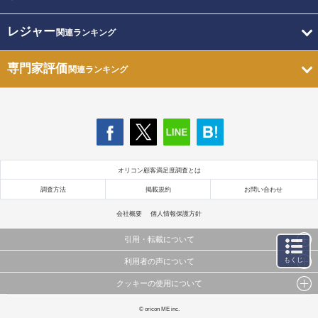
レジャー
関連ランキング
専門家評価
関連ランキング
オリコン顧客満足度調査とは
調査方法
掲載規約
お問い合わせ
会社概要
個人情報保護方針
引用・転載について
もくじ
利用者の声について
当サイトで公開されている情報（文字、写真、イラスト、画像データ等）及びこれらの配置・
編集および構造などについての著作権は株式会社oricon MEに帰属しております。
クッキーの使用について
当サイトに掲載している内容はすべてサービスの利用者が提出された見解・感想です。
これらの情報を権利者の許可なく無断転載・複製などの二次利用を行うことは固く禁じており
弊社が内容について正確性を含め一切保証するものではありません。
ます。
このサイトでは Cookie を使用して、ユーザーに合わせたコンテンツや広告の表示、ソーシャル
© oricon ME inc.
弊社の見解・ 意見ではないことをご理解いただいた上でご覧ください。