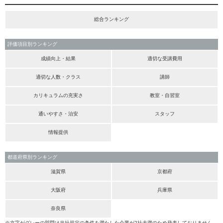
総合ランキング
評価項目別ランキング
成績向上・結果
適切な受講費用
適切な人数・クラス
講師
カリキュラムの充実さ
教室・自習室
通いやすさ・治安
スタッフ
情報提供
都道府県別ランキング
滋賀県
京都府
大阪府
兵庫県
奈良県
※文字がグレーの部門は当社規定の条件を満たした企業が2社未満のため発表しておりません。