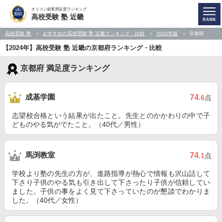
オリコン顧客満足度ランキング
高校受験 塾 近畿
高校受験 塾
おすすめの高校受験 塾 近畿ランキング・比較
2024年版
京都府
【2024年】高校受験 塾 近畿の京都府ランキング・比較
京都府 満足度ランキング
成基学園
74
.6
点
志望校合格という結果が出たこと。先生とのかかわりの中で子
どものやる気がでたこと。（40代／男性）
馬渕教室
74
.1
点
学校より塾の先生の方が、進路指導が熱心で情報も沢山話して
下さり子供のやる気も引き出して下さったり子供が信頼してい
ました。子供の事をよく見て下さっていたのが懇談でわかりま
した。（40代／女性）