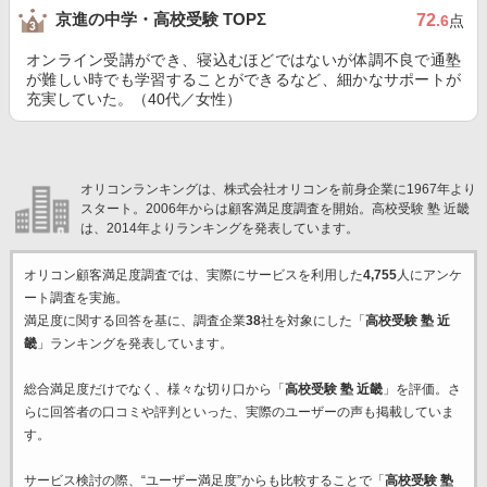
京進の中学・高校受験 TOPΣ
72
.6
点
オンライン受講ができ、寝込むほどではないが体調不良で通塾
が難しい時でも学習することができるなど、細かなサポートが
充実していた。（40代／女性）
オリコンランキングは、株式会社オリコンを前身企業に1967年より
スタート。2006年からは顧客満足度調査を開始。高校受験 塾 近畿
は、2014年よりランキングを発表しています。
オリコン顧客満足度調査では、実際にサービスを利用した
4,755
人にアンケ
ート調査を実施。
満足度に関する回答を基に、調査企業
38
社を対象にした「
高校受験 塾 近
畿
」ランキングを発表しています。
総合満足度だけでなく、様々な切り口から「
高校受験 塾 近畿
」を評価。さ
らに回答者の口コミや評判といった、実際のユーザーの声も掲載していま
す。
サービス検討の際、“ユーザー満足度”からも比較することで「
高校受験 塾