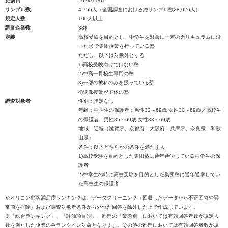
更新日
2024/11/01
サンプル数
4,755人（全国調査における総サンプル数28,026人）
規定人数
100人以上
調査企業数
38社
定義
高校受験を目的とし、中学生を対象に一定のカリキュラムに沿
った形で集団授業を行っている塾
ただし、以下は対象外とする
1)高校受験向けではない塾
2)中高一貫校生専門の塾
3)一部の教科のみを扱っている塾
4)映像授業が主体の塾
調査対象者
性別：指定なし
年齢：中学生の保護者：男性32～69歳 女性30～69歳／高校生
の保護者：男性35～69歳 女性33～69歳
地域：近畿（滋賀県、京都府、大阪府、兵庫県、奈良県、和歌
山県）
条件：以下どちらかの条件を満たす人
1)高校受験を目的とした集団塾に通年通学している中学生の保
護者
2)中学生の時に高校受験を目的とした集団塾に通年通学してい
た高校生の保護者
※オリコン顧客満足度ランキングは、データクリーニング（回収したデータから不正回答や異
常値を排除）および調査対象者条件から外れた回答を除外した上で作成しています。
※「総合ランキング」、「評価項目別」、部門の「業態別」においては有効回答者数が規定人
数を満たした企業のみランクイン対象となります。その他の部門においては有効回答者数が規