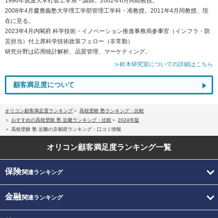
1996年筑波大学社会工学系・講師。2002年6月同助教授。
2008年4月慶應義塾大学理工学部管理工学科・准教授。2011年4月同教授、現
在に至る。
2023年4月内閣府 科学技術・イノベーション推進事務局参事官（インフラ・防
災担当）付上席科学技術政策フェロー（非常勤）
研究分野は応用統計解析、品質管理、マーケティング。
≫鈴木研究室についての詳細はこちら
顧客満足度について
オリコン顧客満足度ランキング
高校受験 塾ランキング・比較
おすすめの高校受験 塾 近畿ランキング・比較
2024年版
高校受験 塾 近畿の京都府ランキング・口コミ情報
オリコン顧客満足度
ランキング一覧
保険
関連ランキング
金融
関連ランキング