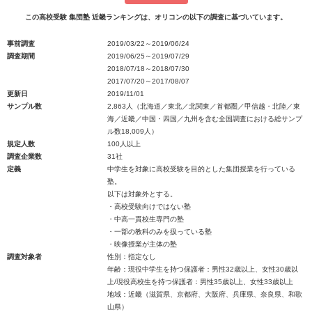
この高校受験 集団塾 近畿ランキングは、オリコンの以下の調査に基づいています。
事前調査
2019/03/22～2019/06/24
調査期間
2019/06/25～2019/07/29
2018/07/18～2018/07/30
2017/07/20～2017/08/07
更新日
2019/11/01
サンプル数
2,863人（北海道／東北／北関東／首都圏／甲信越・北陸／東
海／近畿／中国・四国／九州を含む全国調査における総サンプ
ル数18,009人）
規定人数
100人以上
調査企業数
31社
定義
中学生を対象に高校受験を目的とした集団授業を行っている
塾。
以下は対象外とする。
・高校受験向けではない塾
・中高一貫校生専門の塾
・一部の教科のみを扱っている塾
・映像授業が主体の塾
調査対象者
性別：指定なし
年齢：現役中学生を持つ保護者：男性32歳以上、女性30歳以
上/現役高校生を持つ保護者：男性35歳以上、女性33歳以上
地域：近畿（滋賀県、京都府、大阪府、兵庫県、奈良県、和歌
山県）