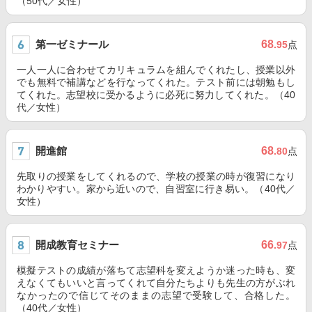
（50代／女性）
第一ゼミナール
68
.95
点
一人一人に合わせてカリキュラムを組んでくれたし、授業以外
でも無料で補講などを行なってくれた。テスト前には朝勉もし
てくれた。志望校に受かるように必死に努力してくれた。（40
代／女性）
開進館
68
.80
点
先取りの授業をしてくれるので、学校の授業の時が復習になり
わかりやすい。家から近いので、自習室に行き易い。（40代／
女性）
開成教育セミナー
66
.97
点
模擬テストの成績が落ちて志望科を変えようか迷った時も、変
えなくてもいいと言ってくれて自分たちよりも先生の方がぶれ
なかったので信じてそのままの志望で受験して、合格した。
（40代／女性）