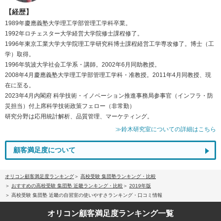
【経歴】
1989年慶應義塾大学理工学部管理工学科卒業。
1992年ロチェスター大学経営大学院修士課程修了。
1996年東京工業大学大学院理工学研究科博士課程経営工学専攻修了。博士（工
学）取得。
1996年筑波大学社会工学系・講師。2002年6月同助教授。
2008年4月慶應義塾大学理工学部管理工学科・准教授。2011年4月同教授、現
在に至る。
2023年4月内閣府 科学技術・イノベーション推進事務局参事官（インフラ・防
災担当）付上席科学技術政策フェロー（非常勤）
研究分野は応用統計解析、品質管理、マーケティング。
≫鈴木研究室についての詳細はこちら
顧客満足度について
オリコン顧客満足度ランキング
高校受験 集団塾ランキング・比較
おすすめの高校受験 集団塾 近畿ランキング・比較
2019年版
高校受験 集団塾 近畿の自習室の使いやすさランキング・口コミ情報
オリコン顧客満足度
ランキング一覧