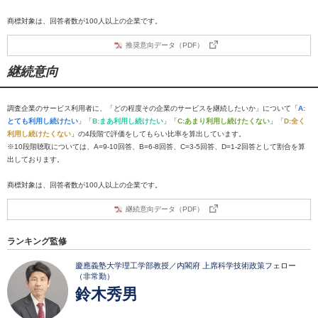
商標対象は、回答者数が100人以上の企業です。
推奨意向データ（PDF）
継続意向
調査企業のサービス利用者に、「どの程度その企業のサービスを継続したいか」について「
A:
とても利用し続けたい
」「
B:まあ利用し続けたい
」「
C:あまり利用し続けたくない
」「
D:全く
利用し続けたくない
」の4段階で評価をしてもらい比率を算出しています。
※10段階聴取については、A=9-10回答、B=6-8回答、C=3-5回答、D=1-2回答として割合を算
出しております。
商標対象は、回答者数が100人以上の企業です。
継続意向データ（PDF）
ランキング監修
慶應義塾大学理工学部教授／内閣府 上席科学技術政策フェロー
（非常勤）
鈴木秀男