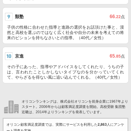
類塾
66
.22
点
子供の性格に合わせた指導と進路の選択をお話頂けた事と、漠
然と高校を選ぶのではなく広く社会や自分の未来を考えての将
来のビションを持ちなさいとの指導。（40代／女性）
京進
65
.85
点
その子にあった、指導やアドバイスをしてくれたり、うちの子
は、言われたことしかしないタイプなのを分かっていてくれ
て、やらざるを得ない風に追い込んでくれる。（40代／女性）
オリコンランキングは、株式会社オリコンを前身企業に1967年より
スタート。2006年からは顧客満足度調査を開始。高校受験 集団塾
近畿は、2014年よりランキングを発表しています。
オリコン顧客満足度調査では、実際にサービスを利用した
2,863
人にアンケ
ート調査を実施。