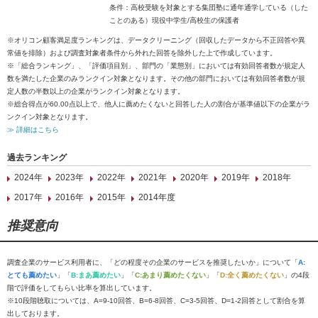
条件：高校受験を対象とする集団塾に通年通学している（した
ことのある）現役中学生/高校生の保護者
※オリコン顧客満足度ランキングは、データクリーニング（回収したデータから不正回答や異
常値を排除）および調査対象者条件から外れた回答を除外した上で作成しています。
※「総合ランキング」、「評価項目別」、部門の「業態別」においては有効回答者数が規定人
数を満たした企業のみランクイン対象となります。その他の部門においては有効回答者数が規
定人数の半数以上の企業がランクイン対象となります。
※総合得点が60.00点以上で、他人に薦めたくないと回答した人の割合が基準値以下の企業がラ
ンクイン対象となります。
≫ 詳細はこちら
過去ランキング
2024年
2023年
2022年
2021年
2020年
2019年
2018年
2017年
2016年
2015年
2014年度
推奨意向
調査企業のサービス利用者に、「どの程度その企業のサービスを推奨したいか」について「
A:
とても薦めたい
」「
B:まあ薦めたい
」「
C:あまり薦めたくない
」「
D:全く薦めたくない
」の4段
階で評価をしてもらい比率を算出しています。
※10段階聴取については、A=9-10回答、B=6-8回答、C=3-5回答、D=1-2回答として割合を算
出しております。