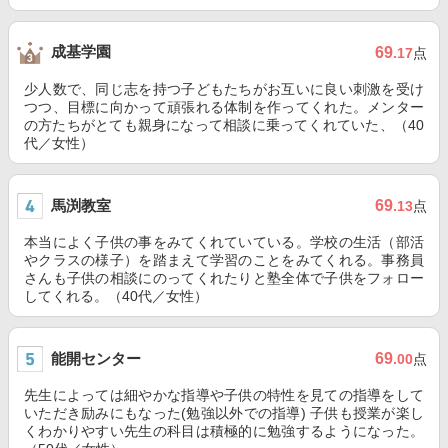
成基学園
69
.17
点
少人数で、同じ志を持つ子どもたちがお互いに良い刺激を受け
つつ、目標に向かって頑張れる体制を作ってくれた。メンター
の方たちがとても親身になって相談に乗ってくれていた、（40
代／女性）
馬渕教室
69
.13
点
本当によく子供の事をみてくれていている。学校の生活（部活
やクラスの様子）を踏まえて学習のことをみてくれる。事務員
さんも子供の相談にのってくれたりと塾全体で子供をフォロー
してくれる。（40代／女性）
能開センター
69
.00
点
先生によっては細やかな指導や子供の特性を見ての指導をして
いただき励みにもなった(勉強以外での指導) 子供も授業が楽し
くわかりやすい先生の科目は積極的に勉強するようになった。