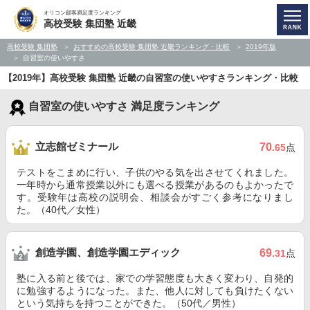
オリコン顧客満足度ランキング
高校受験 集団塾 近畿
高校受験 集団塾
おすすめの高校受験 集団塾 近畿ランキング・比較
2019年版
自習室の使いやすさ
【2019年】高校受験 集団塾 近畿の自習室の使いやすさランキング・比較
自習室の使いやすさ 満足度ランキング
立志館ゼミナール
70
.65
点
テストをこまめに行い、子供のやる気を出させてくれました。
一年時から通常授業以外にも選べる授業があるのもよかったで
す。受験年は高校の説明会、相談会がすごく参考になりまし
た。（40代／女性）
創造学園、創造学園エディック
69
.31
点
塾に入る前と後では、家での学習態度も大きく変わり、自発的
に勉強するようになった。また、他人に対しても負けたくない
という気持ちを持つことができた。（50代／男性）