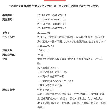
この高校受験 集団塾 近畿ランキングは、オリコンの以下の調査に基づいています。
事前調査
2019/03/22～2019/06/24
調査期間
2019/06/25～2019/07/29
2018/07/18～2018/07/30
2017/07/20～2017/08/07
更新日
2019/11/01
サンプル数
2,863人（北海道／東北／北関東／首都圏／甲信越・北陸／東
海／近畿／中国・四国／九州を含む全国調査における総サンプ
ル数18,009人）
規定人数
100人以上
調査企業数
31社
定義
中学生を対象に高校受験を目的とした集団授業を行っている
塾。
以下は対象外とする。
・高校受験向けではない塾
・中高一貫校生専門の塾
・一部の教科のみを扱っている塾
・映像授業が主体の塾
調査対象者
性別：指定なし
年齢：現役中学生を持つ保護者：男性32歳以上、女性30歳以
上/現役高校生を持つ保護者：男性35歳以上、女性33歳以上
地域：近畿（滋賀県、京都府、大阪府、兵庫県、奈良県、和歌
山県）