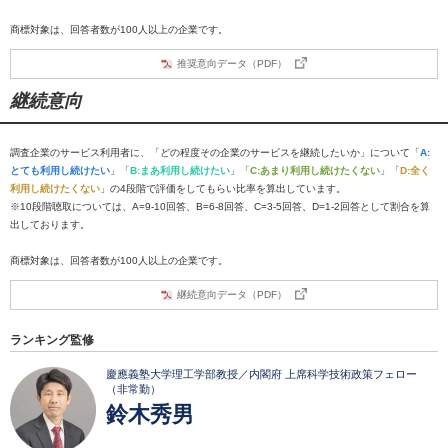
商標対象は、回答者数が100人以上の企業です。
推奨意向データ（PDF）
継続意向
調査企業のサービス利用者に、「どの程度その企業のサービスを継続したいか」について「
A:
とても利用し続けたい
」「
B:まあ利用し続けたい
」「
C:あまり利用し続けたくない
」「
D:全く
利用し続けたくない
」の4段階で評価をしてもらい比率を算出しています。
※10段階聴取については、A=9-10回答、B=6-8回答、C=3-5回答、D=1-2回答として割合を算
出しております。
商標対象は、回答者数が100人以上の企業です。
継続意向データ（PDF）
ランキング監修
慶應義塾大学理工学部教授／内閣府 上席科学技術政策フェロー
（非常勤）
鈴木秀男