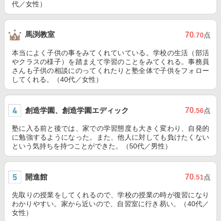
代／女性）
馬渕教室
70
.70
点
本当によく子供の事をみてくれていている。学校の生活（部活
やクラスの様子）を踏まえて学習のことをみてくれる。事務員
さんも子供の相談にのってくれたりと塾全体で子供をフォロー
してくれる。（40代／女性）
創造学園、創造学園エディック
70
.56
点
塾に入る前と後では、家での学習態度も大きく変わり、自発的
に勉強するようになった。また、他人に対しても負けたくない
という気持ちを持つことができた。（50代／男性）
開進館
70
.51
点
先取りの授業をしてくれるので、学校の授業の時が復習になり
わかりやすい。家から近いので、自習室に行き易い。（40代／
女性）