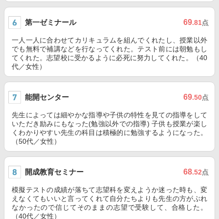
第一ゼミナール
69
.81
点
一人一人に合わせてカリキュラムを組んでくれたし、授業以外
でも無料で補講などを行なってくれた。テスト前には朝勉もし
てくれた。志望校に受かるように必死に努力してくれた。（40
代／女性）
能開センター
69
.50
点
先生によっては細やかな指導や子供の特性を見ての指導をして
いただき励みにもなった(勉強以外での指導) 子供も授業が楽し
くわかりやすい先生の科目は積極的に勉強するようになった。
（50代／女性）
開成教育セミナー
68
.52
点
模擬テストの成績が落ちて志望科を変えようか迷った時も、変
えなくてもいいと言ってくれて自分たちよりも先生の方がぶれ
なかったので信じてそのままの志望で受験して、合格した。
（40代／女性）