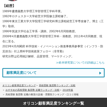
【経歴】
1989年慶應義塾大学理工学部管理工学科卒業。
1992年ロチェスター大学経営大学院修士課程修了。
1996年東京工業大学大学院理工学研究科博士課程経営工学専攻修了。博士（工
学）取得。
1996年筑波大学社会工学系・講師。2002年6月同助教授。
2008年4月慶應義塾大学理工学部管理工学科・准教授。2011年4月同教授、現
在に至る。
2023年4月内閣府 科学技術・イノベーション推進事務局参事官（インフラ・防
災担当）付上席科学技術政策フェロー（非常勤）
研究分野は応用統計解析、品質管理、マーケティング。
≫鈴木研究室についての詳細はこちら
顧客満足度について
オリコン顧客満足度ランキング
高校受験 集団塾ランキング・比較
おすすめの高校受験 集団塾 近畿ランキング・比較
2019年版
高校受験 集団塾 近畿の教室の設備・雰囲気ランキング・口コミ情報
オリコン顧客満足度
ランキング一覧