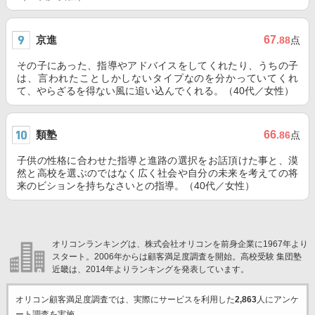
京進
67
.88
点
その子にあった、指導やアドバイスをしてくれたり、うちの子
は、言われたことしかしないタイプなのを分かっていてくれ
て、やらざるを得ない風に追い込んでくれる。（40代／女性）
類塾
66
.86
点
子供の性格に合わせた指導と進路の選択をお話頂けた事と、漠
然と高校を選ぶのではなく広く社会や自分の未来を考えての将
来のビションを持ちなさいとの指導。（40代／女性）
オリコンランキングは、株式会社オリコンを前身企業に1967年より
スタート。2006年からは顧客満足度調査を開始。高校受験 集団塾
近畿は、2014年よりランキングを発表しています。
オリコン顧客満足度調査では、実際にサービスを利用した
2,863
人にアンケ
ート調査を実施。