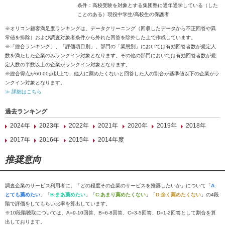
条件：高校受験を対象とする集団塾に通年通学している（した
ことのある）現役中学生/高校生の保護者
※オリコン顧客満足度ランキングは、データクリーニング（回収したデータから不正回答や異
常値を排除）および調査対象者条件から外れた回答を除外した上で作成しています。
※「総合ランキング」、「評価項目別」、部門の「業態別」においては有効回答者数が規定人
数を満たした企業のみランクイン対象となります。その他の部門においては有効回答者数が規
定人数の半数以上の企業がランクイン対象となります。
※総合得点が60.00点以上で、他人に薦めたくないと回答した人の割合が基準値以下の企業がラ
ンクイン対象となります。
≫ 詳細はこちら
過去ランキング
2024年
2023年
2022年
2021年
2020年
2019年
2018年
2017年
2016年
2015年
2014年度
推奨意向
調査企業のサービス利用者に、「どの程度その企業のサービスを推奨したいか」について「
A:
とても薦めたい
」「
B:まあ薦めたい
」「
C:あまり薦めたくない
」「
D:全く薦めたくない
」の4段
階で評価をしてもらい比率を算出しています。
※10段階聴取については、A=9-10回答、B=6-8回答、C=3-5回答、D=1-2回答として割合を算
出しております。