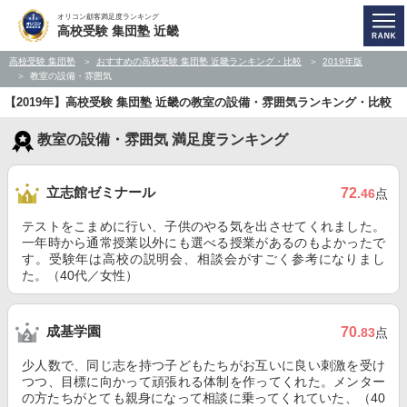
オリコン顧客満足度ランキング
高校受験 集団塾 近畿
高校受験 集団塾
おすすめの高校受験 集団塾 近畿ランキング・比較
2019年版
教室の設備・雰囲気
【2019年】高校受験 集団塾 近畿の教室の設備・雰囲気ランキング・比較
教室の設備・雰囲気 満足度ランキング
立志館ゼミナール
72
.46
点
テストをこまめに行い、子供のやる気を出させてくれました。
一年時から通常授業以外にも選べる授業があるのもよかったで
す。受験年は高校の説明会、相談会がすごく参考になりまし
た。（40代／女性）
成基学園
70
.83
点
少人数で、同じ志を持つ子どもたちがお互いに良い刺激を受け
つつ、目標に向かって頑張れる体制を作ってくれた。メンター
の方たちがとても親身になって相談に乗ってくれていた、（40