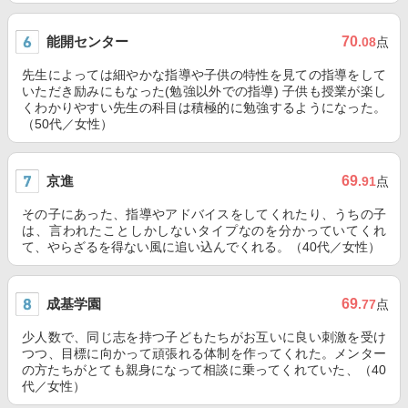
能開センター
70
.08
点
先生によっては細やかな指導や子供の特性を見ての指導をして
いただき励みにもなった(勉強以外での指導) 子供も授業が楽し
くわかりやすい先生の科目は積極的に勉強するようになった。
（50代／女性）
京進
69
.91
点
その子にあった、指導やアドバイスをしてくれたり、うちの子
は、言われたことしかしないタイプなのを分かっていてくれ
て、やらざるを得ない風に追い込んでくれる。（40代／女性）
成基学園
69
.77
点
少人数で、同じ志を持つ子どもたちがお互いに良い刺激を受け
つつ、目標に向かって頑張れる体制を作ってくれた。メンター
の方たちがとても親身になって相談に乗ってくれていた、（40
代／女性）