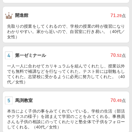
開進館
71
.29
点
先取りの授業をしてくれるので、学校の授業の時が復習になり
わかりやすい。家から近いので、自習室に行き易い。（40代／
女性）
第一ゼミナール
70
.52
点
一人一人に合わせてカリキュラムを組んでくれたし、授業以外
でも無料で補講などを行なってくれた。テスト前には朝勉もし
てくれた。志望校に受かるように必死に努力してくれた。（40
代／女性）
馬渕教室
70
.49
点
本当によく子供の事をみてくれていている。学校の生活（部活
やクラスの様子）を踏まえて学習のことをみてくれる。事務員
さんも子供の相談にのってくれたりと塾全体で子供をフォロー
してくれる。（40代／女性）