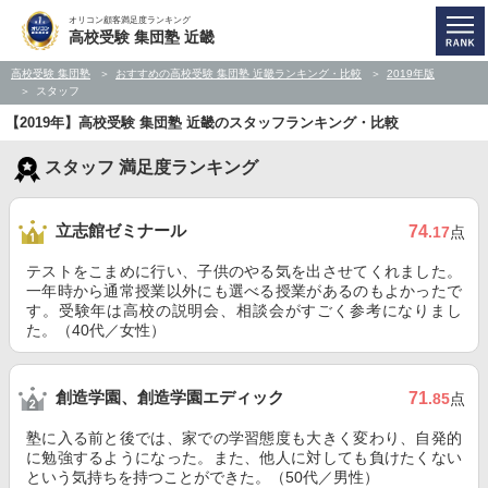
オリコン顧客満足度ランキング
高校受験 集団塾 近畿
高校受験 集団塾
おすすめの高校受験 集団塾 近畿ランキング・比較
2019年版
スタッフ
【2019年】高校受験 集団塾 近畿のスタッフランキング・比較
スタッフ 満足度ランキング
立志館ゼミナール
74
.17
点
テストをこまめに行い、子供のやる気を出させてくれました。
一年時から通常授業以外にも選べる授業があるのもよかったで
す。受験年は高校の説明会、相談会がすごく参考になりまし
た。（40代／女性）
創造学園、創造学園エディック
71
.85
点
塾に入る前と後では、家での学習態度も大きく変わり、自発的
に勉強するようになった。また、他人に対しても負けたくない
という気持ちを持つことができた。（50代／男性）