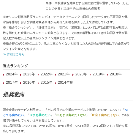
条件：高校受験を対象とする集団塾に通年通学している（した
ことのある）現役中学生/高校生の保護者
※オリコン顧客満足度ランキングは、データクリーニング（回収したデータから不正回答や異
常値を排除）および調査対象者条件から外れた回答を除外した上で作成しています。
※「総合ランキング」、「評価項目別」、部門の「業態別」においては有効回答者数が規定人
数を満たした企業のみランクイン対象となります。その他の部門においては有効回答者数が規
定人数の半数以上の企業がランクイン対象となります。
※総合得点が60.00点以上で、他人に薦めたくないと回答した人の割合が基準値以下の企業がラ
ンクイン対象となります。
≫ 詳細はこちら
過去ランキング
2024年
2023年
2022年
2021年
2020年
2019年
2018年
2017年
2016年
2015年
2014年度
推奨意向
調査企業のサービス利用者に、「どの程度その企業のサービスを推奨したいか」について「
A:
とても薦めたい
」「
B:まあ薦めたい
」「
C:あまり薦めたくない
」「
D:全く薦めたくない
」の4段
階で評価をしてもらい比率を算出しています。
※10段階聴取については、A=9-10回答、B=6-8回答、C=3-5回答、D=1-2回答として割合を算
出しております。