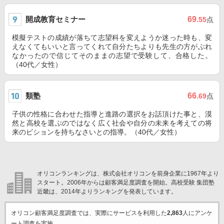
開成教育セミナー
69
.55
点
模擬テストの成績が落ちて志望科を変えようか迷った時も、変
えなくてもいいと言ってくれて自分たちよりも先生の方がぶれ
なかったので信じてそのままの志望で受験して、合格した。
（40代／女性）
類塾
66
.69
点
子供の性格に合わせた指導と進路の選択をお話頂けた事と、漠
然と高校を選ぶのではなく広く社会や自分の未来を考えての将
来のビションを持ちなさいとの指導。（40代／女性）
オリコンランキングは、株式会社オリコンを前身企業に1967年より
スタート。2006年からは顧客満足度調査を開始。高校受験 集団塾
近畿は、2014年よりランキングを発表しています。
オリコン顧客満足度調査では、実際にサービスを利用した
2,863
人にアンケ
ート調査を実施。