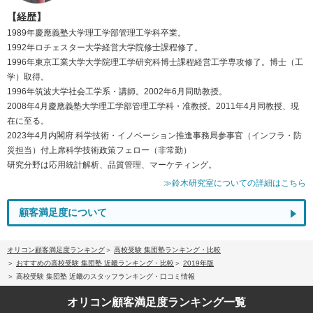
【経歴】
1989年慶應義塾大学理工学部管理工学科卒業。
1992年ロチェスター大学経営大学院修士課程修了。
1996年東京工業大学大学院理工学研究科博士課程経営工学専攻修了。博士（工
学）取得。
1996年筑波大学社会工学系・講師。2002年6月同助教授。
2008年4月慶應義塾大学理工学部管理工学科・准教授。2011年4月同教授、現
在に至る。
2023年4月内閣府 科学技術・イノベーション推進事務局参事官（インフラ・防
災担当）付上席科学技術政策フェロー（非常勤）
研究分野は応用統計解析、品質管理、マーケティング。
≫鈴木研究室についての詳細はこちら
顧客満足度について
オリコン顧客満足度ランキング
高校受験 集団塾ランキング・比較
おすすめの高校受験 集団塾 近畿ランキング・比較
2019年版
高校受験 集団塾 近畿のスタッフランキング・口コミ情報
オリコン顧客満足度
ランキング一覧