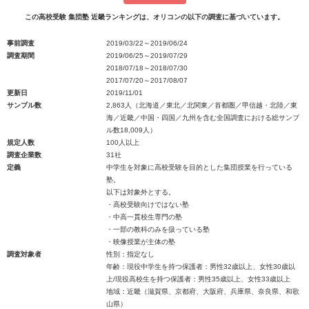
この高校受験 集団塾 近畿ランキングは、オリコンの以下の調査に基づいています。
事前調査
2019/03/22～2019/06/24
調査期間
2019/06/25～2019/07/29
2018/07/18～2018/07/30
2017/07/20～2017/08/07
更新日
2019/11/01
サンプル数
2,863人（北海道／東北／北関東／首都圏／甲信越・北陸／東
海／近畿／中国・四国／九州を含む全国調査における総サンプ
ル数18,009人）
規定人数
100人以上
調査企業数
31社
定義
中学生を対象に高校受験を目的とした集団授業を行っている
塾。
以下は対象外とする。
・高校受験向けではない塾
・中高一貫校生専門の塾
・一部の教科のみを扱っている塾
・映像授業が主体の塾
調査対象者
性別：指定なし
年齢：現役中学生を持つ保護者：男性32歳以上、女性30歳以
上/現役高校生を持つ保護者：男性35歳以上、女性33歳以上
地域：近畿（滋賀県、京都府、大阪府、兵庫県、奈良県、和歌
山県）