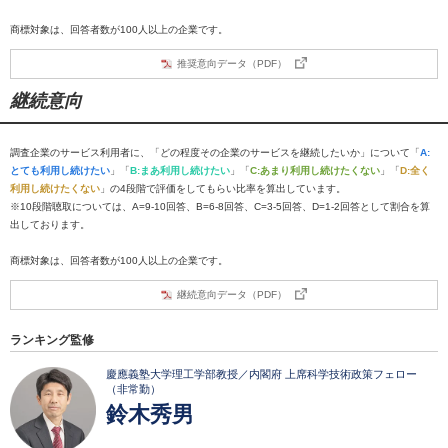
商標対象は、回答者数が100人以上の企業です。
推奨意向データ（PDF）
継続意向
調査企業のサービス利用者に、「どの程度その企業のサービスを継続したいか」について「
A:
とても利用し続けたい
」「
B:まあ利用し続けたい
」「
C:あまり利用し続けたくない
」「
D:全く
利用し続けたくない
」の4段階で評価をしてもらい比率を算出しています。
※10段階聴取については、A=9-10回答、B=6-8回答、C=3-5回答、D=1-2回答として割合を算
出しております。
商標対象は、回答者数が100人以上の企業です。
継続意向データ（PDF）
ランキング監修
慶應義塾大学理工学部教授／内閣府 上席科学技術政策フェロー
（非常勤）
鈴木秀男