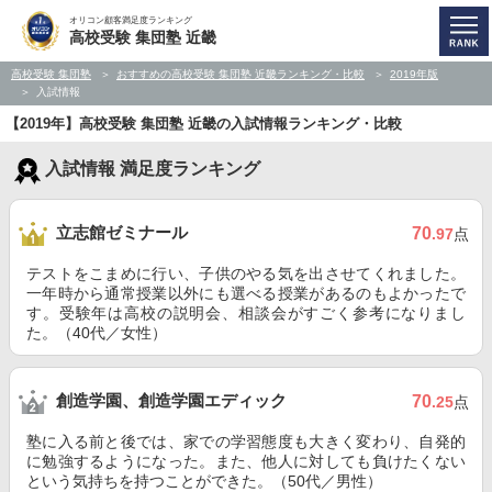
オリコン顧客満足度ランキング
高校受験 集団塾 近畿
高校受験 集団塾
おすすめの高校受験 集団塾 近畿ランキング・比較
2019年版
入試情報
【2019年】高校受験 集団塾 近畿の入試情報ランキング・比較
入試情報 満足度ランキング
立志館ゼミナール
70
.97
点
テストをこまめに行い、子供のやる気を出させてくれました。
一年時から通常授業以外にも選べる授業があるのもよかったで
す。受験年は高校の説明会、相談会がすごく参考になりまし
た。（40代／女性）
創造学園、創造学園エディック
70
.25
点
塾に入る前と後では、家での学習態度も大きく変わり、自発的
に勉強するようになった。また、他人に対しても負けたくない
という気持ちを持つことができた。（50代／男性）