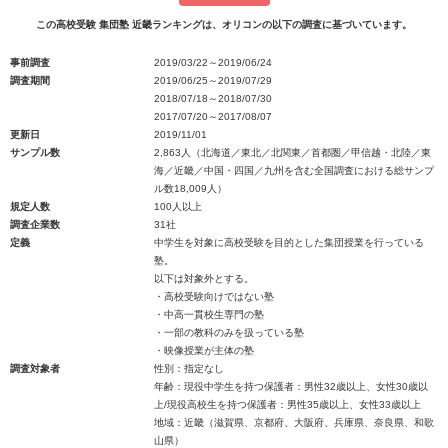
この高校受験 集団塾 近畿ランキングは、オリコンの以下の調査に基づいています。
事前調査
2019/03/22～2019/06/24
調査期間
2019/06/25～2019/07/29
2018/07/18～2018/07/30
2017/07/20～2017/08/07
更新日
2019/11/01
サンプル数
2,863人（北海道／東北／北関東／首都圏／甲信越・北陸／東
海／近畿／中国・四国／九州を含む全国調査における総サンプ
ル数18,009人）
規定人数
100人以上
調査企業数
31社
定義
中学生を対象に高校受験を目的とした集団授業を行っている
塾。
以下は対象外とする。
・高校受験向けではない塾
・中高一貫校生専門の塾
・一部の教科のみを扱っている塾
・映像授業が主体の塾
調査対象者
性別：指定なし
年齢：現役中学生を持つ保護者：男性32歳以上、女性30歳以
上/現役高校生を持つ保護者：男性35歳以上、女性33歳以上
地域：近畿（滋賀県、京都府、大阪府、兵庫県、奈良県、和歌
山県）