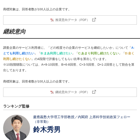
商標対象は、回答者数が100人以上の企業です。
推奨意向データ（PDF）
継続意向
調査企業のサービス利用者に、「どの程度その企業のサービスを継続したいか」について「
A:
とても利用し続けたい
」「
B:まあ利用し続けたい
」「
C:あまり利用し続けたくない
」「
D:全く
利用し続けたくない
」の4段階で評価をしてもらい比率を算出しています。
※10段階聴取については、A=9-10回答、B=6-8回答、C=3-5回答、D=1-2回答として割合を算
出しております。
商標対象は、回答者数が100人以上の企業です。
継続意向データ（PDF）
ランキング監修
慶應義塾大学理工学部教授／内閣府 上席科学技術政策フェロー
（非常勤）
鈴木秀男