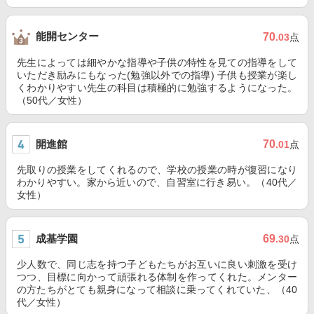
能開センター
70
.03
点
先生によっては細やかな指導や子供の特性を見ての指導をして
いただき励みにもなった(勉強以外での指導) 子供も授業が楽し
くわかりやすい先生の科目は積極的に勉強するようになった。
（50代／女性）
開進館
70
.01
点
先取りの授業をしてくれるので、学校の授業の時が復習になり
わかりやすい。家から近いので、自習室に行き易い。（40代／
女性）
成基学園
69
.30
点
少人数で、同じ志を持つ子どもたちがお互いに良い刺激を受け
つつ、目標に向かって頑張れる体制を作ってくれた。メンター
の方たちがとても親身になって相談に乗ってくれていた、（40
代／女性）