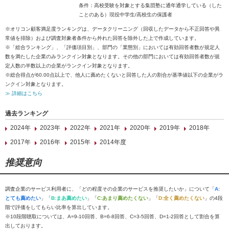
条件：高校受験を対象とする集団塾に通年通学している（した
ことのある）現役中学生/高校生の保護者
※オリコン顧客満足度ランキングは、データクリーニング（回収したデータから不正回答や異
常値を排除）および調査対象者条件から外れた回答を除外した上で作成しています。
※「総合ランキング」、「評価項目別」、部門の「業態別」においては有効回答者数が規定人
数を満たした企業のみランクイン対象となります。その他の部門においては有効回答者数が規
定人数の半数以上の企業がランクイン対象となります。
※総合得点が60.00点以上で、他人に薦めたくないと回答した人の割合が基準値以下の企業がラ
ンクイン対象となります。
≫ 詳細はこちら
過去ランキング
2024年
2023年
2022年
2021年
2020年
2019年
2018年
2017年
2016年
2015年
2014年度
推奨意向
調査企業のサービス利用者に、「どの程度その企業のサービスを推奨したいか」について「
A:
とても薦めたい
」「
B:まあ薦めたい
」「
C:あまり薦めたくない
」「
D:全く薦めたくない
」の4段
階で評価をしてもらい比率を算出しています。
※10段階聴取については、A=9-10回答、B=6-8回答、C=3-5回答、D=1-2回答として割合を算
出しております。