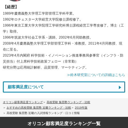
【経歴】
1989年慶應義塾大学理工学部管理工学科卒業。
1992年ロチェスター大学経営大学院修士課程修了。
1996年東京工業大学大学院理工学研究科博士課程経営工学専攻修了。博士（工
学）取得。
1996年筑波大学社会工学系・講師。2002年6月同助教授。
2008年4月慶應義塾大学理工学部管理工学科・准教授。2011年4月同教授、現
在に至る。
2023年4月内閣府 科学技術・イノベーション推進事務局参事官（インフラ・防
災担当）付上席科学技術政策フェロー（非常勤）
研究分野は応用統計解析、品質管理、マーケティング。
≫鈴木研究室についての詳細はこちら
顧客満足度について
オリコン顧客満足度ランキング
高校受験 集団塾ランキング・比較
おすすめの高校受験 集団塾 近畿ランキング・比較
2019年版
高校受験 集団塾 近畿の入試情報ランキング・口コミ情報
オリコン顧客満足度
ランキング一覧