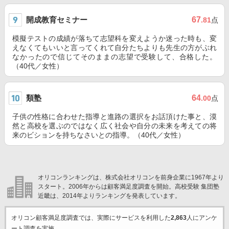
開成教育セミナー
67
.81
点
模擬テストの成績が落ちて志望科を変えようか迷った時も、変
えなくてもいいと言ってくれて自分たちよりも先生の方がぶれ
なかったので信じてそのままの志望で受験して、合格した。
（40代／女性）
類塾
64
.00
点
子供の性格に合わせた指導と進路の選択をお話頂けた事と、漠
然と高校を選ぶのではなく広く社会や自分の未来を考えての将
来のビションを持ちなさいとの指導。（40代／女性）
オリコンランキングは、株式会社オリコンを前身企業に1967年より
スタート。2006年からは顧客満足度調査を開始。高校受験 集団塾
近畿は、2014年よりランキングを発表しています。
オリコン顧客満足度調査では、実際にサービスを利用した
2,863
人にアンケ
ート調査を実施。