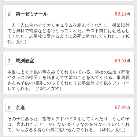
第一ゼミナール
69
.13
点
一人一人に合わせてカリキュラムを組んでくれたし、授業以外
でも無料で補講などを行なってくれた。テスト前には朝勉もし
てくれた。志望校に受かるように必死に努力してくれた。（40
代／女性）
馬渕教室
69
.03
点
本当によく子供の事をみてくれていている。学校の生活（部活
やクラスの様子）を踏まえて学習のことをみてくれる。事務員
さんも子供の相談にのってくれたりと塾全体で子供をフォロー
してくれる。（40代／女性）
京進
67
.97
点
その子にあった、指導やアドバイスをしてくれたり、うちの子
は、言われたことしかしないタイプなのを分かっていてくれ
て、やらざるを得ない風に追い込んでくれる。（40代／女性）