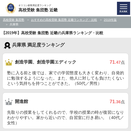
オリコン顧客満足度ランキング
高校受験 集団塾 近畿
高校受験 集団塾
おすすめの高校受験 集団塾 近畿ランキング・比較
2019年版
兵庫県
【2019年】高校受験 集団塾 近畿の兵庫県ランキング・比較
兵庫県 満足度ランキング
創造学園、創造学園エディック
71
.47
点
塾に入る前と後では、家での学習態度も大きく変わり、自発的
に勉強するようになった。また、他人に対しても負けたくない
という気持ちを持つことができた。（50代／男性）
開進館
71
.36
点
先取りの授業をしてくれるので、学校の授業の時が復習になり
わかりやすい。家から近いので、自習室に行き易い。（40代／
女性）