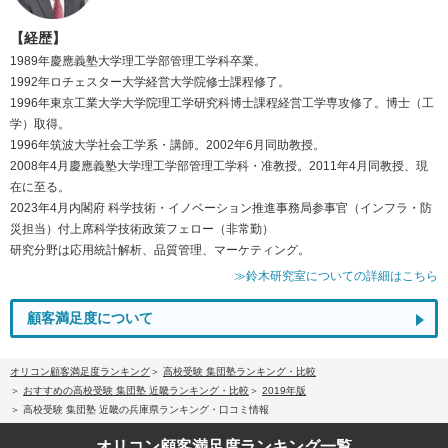
【経歴】
1989年慶應義塾大学理工学部管理工学科卒業。
1992年ロチェスター大学経営大学院修士課程修了。
1996年東京工業大学大学院理工学研究科博士課程経営工学専攻修了。博士（工
学）取得。
1996年筑波大学社会工学系・講師。2002年6月同助教授。
2008年4月慶應義塾大学理工学部管理工学科・准教授。2011年4月同教授、現
在に至る。
2023年4月内閣府 科学技術・イノベーション推進事務局参事官（インフラ・防
災担当）付上席科学技術政策フェロー（非常勤）
研究分野は応用統計解析、品質管理、マーケティング。
≫鈴木研究室についての詳細はこちら
顧客満足度について
オリコン顧客満足度ランキング
高校受験 集団塾ランキング・比較
おすすめの高校受験 集団塾 近畿ランキング・比較
2019年版
高校受験 集団塾 近畿の兵庫県ランキング・口コミ情報
オリコン顧客満足度
ランキング一覧