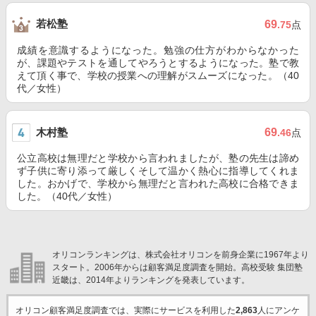
若松塾
69
.75
点
成績を意識するようになった。勉強の仕方がわからなかった
が、課題やテストを通してやろうとするようになった。塾で教
えて頂く事で、学校の授業への理解がスムーズになった。（40
代／女性）
木村塾
69
.46
点
公立高校は無理だと学校から言われましたが、塾の先生は諦め
ず子供に寄り添って厳しくそして温かく熱心に指導してくれま
した。おかげで、学校から無理だと言われた高校に合格できま
した。（40代／女性）
オリコンランキングは、株式会社オリコンを前身企業に1967年より
スタート。2006年からは顧客満足度調査を開始。高校受験 集団塾
近畿は、2014年よりランキングを発表しています。
オリコン顧客満足度調査では、実際にサービスを利用した
2,863
人にアンケ