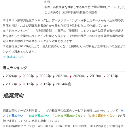
山県）
条件：高校受験を対象とする集団塾に通年通学している（した
ことのある）現役中学生/高校生の保護者
※オリコン顧客満足度ランキングは、データクリーニング（回収したデータから不正回答や異
常値を排除）および調査対象者条件から外れた回答を除外した上で作成しています。
※「総合ランキング」、「評価項目別」、部門の「業態別」においては有効回答者数が規定人
数を満たした企業のみランクイン対象となります。その他の部門においては有効回答者数が規
定人数の半数以上の企業がランクイン対象となります。
※総合得点が60.00点以上で、他人に薦めたくないと回答した人の割合が基準値以下の企業がラ
ンクイン対象となります。
≫ 詳細はこちら
過去ランキング
2024年
2023年
2022年
2021年
2020年
2019年
2018年
2017年
2016年
2015年
2014年度
推奨意向
調査企業のサービス利用者に、「どの程度その企業のサービスを推奨したいか」について「
A:
とても薦めたい
」「
B:まあ薦めたい
」「
C:あまり薦めたくない
」「
D:全く薦めたくない
」の4段
階で評価をしてもらい比率を算出しています。
※10段階聴取については、A=9-10回答、B=6-8回答、C=3-5回答、D=1-2回答として割合を算