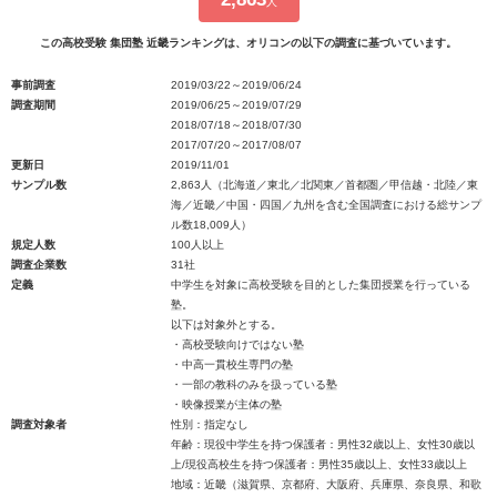
人
この高校受験 集団塾 近畿ランキングは、オリコンの以下の調査に基づいています。
事前調査
2019/03/22～2019/06/24
調査期間
2019/06/25～2019/07/29
2018/07/18～2018/07/30
2017/07/20～2017/08/07
更新日
2019/11/01
サンプル数
2,863人（北海道／東北／北関東／首都圏／甲信越・北陸／東
海／近畿／中国・四国／九州を含む全国調査における総サンプ
ル数18,009人）
規定人数
100人以上
調査企業数
31社
定義
中学生を対象に高校受験を目的とした集団授業を行っている
塾。
以下は対象外とする。
・高校受験向けではない塾
・中高一貫校生専門の塾
・一部の教科のみを扱っている塾
・映像授業が主体の塾
調査対象者
性別：指定なし
年齢：現役中学生を持つ保護者：男性32歳以上、女性30歳以
上/現役高校生を持つ保護者：男性35歳以上、女性33歳以上
地域：近畿（滋賀県、京都府、大阪府、兵庫県、奈良県、和歌