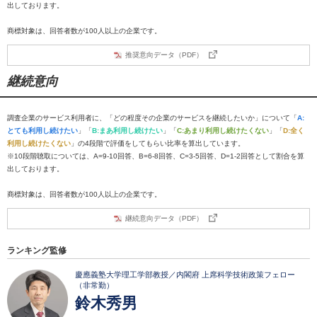
出しております。
商標対象は、回答者数が100人以上の企業です。
推奨意向データ（PDF）
継続意向
調査企業のサービス利用者に、「どの程度その企業のサービスを継続したいか」について「
A:
とても利用し続けたい
」「
B:まあ利用し続けたい
」「
C:あまり利用し続けたくない
」「
D:全く
利用し続けたくない
」の4段階で評価をしてもらい比率を算出しています。
※10段階聴取については、A=9-10回答、B=6-8回答、C=3-5回答、D=1-2回答として割合を算
出しております。
商標対象は、回答者数が100人以上の企業です。
継続意向データ（PDF）
ランキング監修
慶應義塾大学理工学部教授／内閣府 上席科学技術政策フェロー
（非常勤）
鈴木秀男