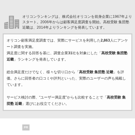
オリコンランキングは、株式会社オリコンを前身企業に1967年より
スタート。2006年からは顧客満足度調査を開始。高校受験 集団塾
近畿は、2014年よりランキングを発表しています。
オリコン顧客満足度調査では、実際にサービスを利用した
2,863
人にアンケ
ート調査を実施。
満足度に関する回答を基に、調査企業
31
社を対象にした「
高校受験 集団塾
近畿
」ランキングを発表しています。
総合満足度だけでなく、様々な切り口から「
高校受験 集団塾 近畿
」を評
価。さらに回答者の口コミや評判といった、実際のユーザーの声も掲載し
ています。
サービス検討の際、“ユーザー満足度”からも比較することで「
高校受験 集
団塾 近畿
」選びにお役立てください。
PR