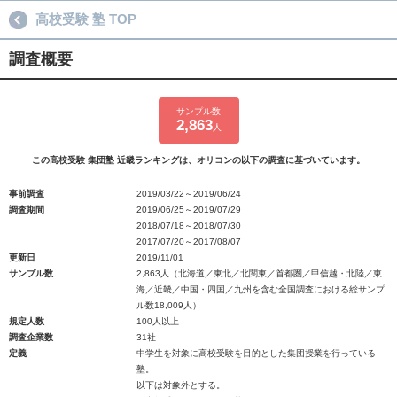
高校受験 塾 TOP
調査概要
サンプル数
2,863
人
この高校受験 集団塾 近畿ランキングは、オリコンの以下の調査に基づいています。
事前調査
2019/03/22～2019/06/24
調査期間
2019/06/25～2019/07/29
2018/07/18～2018/07/30
2017/07/20～2017/08/07
更新日
2019/11/01
サンプル数
2,863人（北海道／東北／北関東／首都圏／甲信越・北陸／東
海／近畿／中国・四国／九州を含む全国調査における総サンプ
ル数18,009人）
規定人数
100人以上
調査企業数
31社
定義
中学生を対象に高校受験を目的とした集団授業を行っている
塾。
以下は対象外とする。