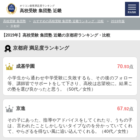
オリコン顧客満足度ランキング
高校受験 集団塾 近畿
高校受験 集団塾
おすすめの高校受験 集団塾 近畿ランキング・比較
2019年版
京都府
【2019年】高校受験 集団塾 近畿の京都府ランキング・比較
京都府 満足度ランキング
成基学園
70
.93
点
小学生から通わせ中学受験に失敗するも、その後のフォロー
等、講師皆でサポートをして下さり、高校は志望校に。結果こ
の塾を選び良かったと思う。（50代／女性）
京進
67
.92
点
その子にあった、指導やアドバイスをしてくれたり、うちの子
は、言われたことしかしないタイプなのを分かっていてくれ
て、やらざるを得ない風に追い込んでくれる。（40代／女性）