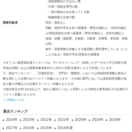
・高校受験向けではない塾
・中高一貫校生専門の塾
・一部の教科のみを扱っている塾
・映像授業が主体の塾
調査対象者
性別：指定なし
年齢：現役中学生を持つ保護者：男性32歳以上、女性30歳以
上/現役高校生を持つ保護者：男性35歳以上、女性33歳以上
地域：近畿（滋賀県、京都府、大阪府、兵庫県、奈良県、和歌
山県）
条件：高校受験を対象とする集団塾に通年通学している（した
ことのある）現役中学生/高校生の保護者
※オリコン顧客満足度ランキングは、データクリーニング（回収したデータから不正回答や異
常値を排除）および調査対象者条件から外れた回答を除外した上で作成しています。
※「総合ランキング」、「評価項目別」、部門の「業態別」においては有効回答者数が規定人
数を満たした企業のみランクイン対象となります。その他の部門においては有効回答者数が規
定人数の半数以上の企業がランクイン対象となります。
※総合得点が60.00点以上で、他人に薦めたくないと回答した人の割合が基準値以下の企業がラ
ンクイン対象となります。
≫ 詳細はこちら
過去ランキング
2024年
2023年
2022年
2021年
2020年
2019年
2018年
2017年
2016年
2015年
2014年度