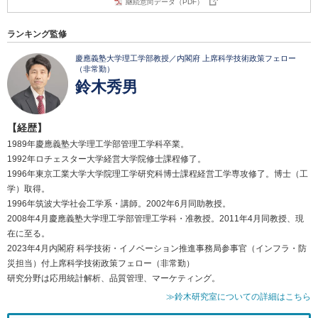
継続意向データ（PDF）
ランキング監修
慶應義塾大学理工学部教授／内閣府 上席科学技術政策フェロー
（非常勤）
鈴木秀男
【経歴】
1989年慶應義塾大学理工学部管理工学科卒業。
1992年ロチェスター大学経営大学院修士課程修了。
1996年東京工業大学大学院理工学研究科博士課程経営工学専攻修了。博士（工
学）取得。
1996年筑波大学社会工学系・講師。2002年6月同助教授。
2008年4月慶應義塾大学理工学部管理工学科・准教授。2011年4月同教授、現
在に至る。
2023年4月内閣府 科学技術・イノベーション推進事務局参事官（インフラ・防
災担当）付上席科学技術政策フェロー（非常勤）
研究分野は応用統計解析、品質管理、マーケティング。
≫鈴木研究室についての詳細はこちら