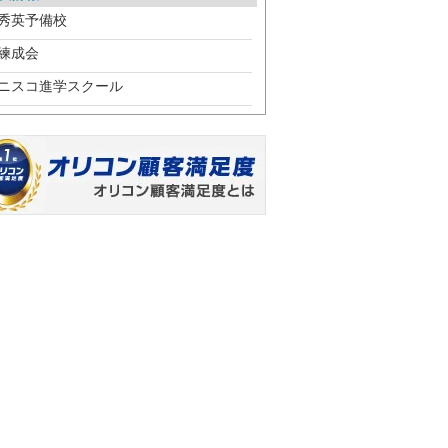
秀英予備校
練成会
ニスコ進学スクール