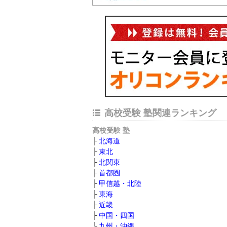
高校受験 塾関連ランキング
高校受験 塾
北海道
東北
北関東
首都圏
甲信越・北陸
東海
近畿
中国・四国
九州・沖縄