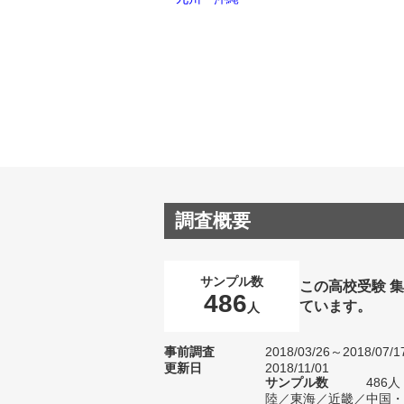
調査概要
サンプル数
この高校受験 
486
ています。
人
事前調査
2018/03/26～2018/07/1
更新日
2018/11/01
サンプル数
486
陸／東海／近畿／中国・