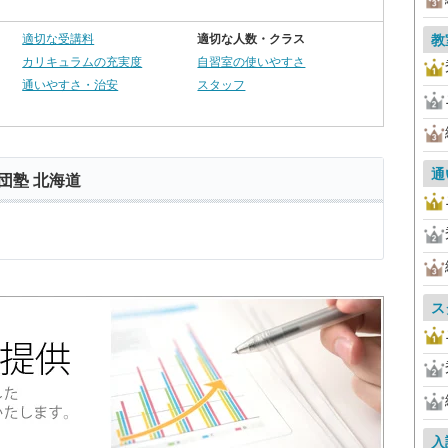
適切な受講料
適切な人数・クラス
教
カリキュラムの充実度
自習室の使いやすさ
通いやすさ・治安
スタッフ
通
団塾 北海道
ス
入