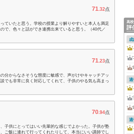
71
.32
点
高校
なっていたと思う。学校の授業より解りやすいと本人も満足
評
ので、色々と話ができ連携出来ていると思う。（40代／
成
71
.23
点
供の分からなさそうな態度に敏感で、声がけやキャッチアッ
適
面談でも非常に良く対応してくれて、子供のやる気も高まっ
70
.94
点
適
て、子供にとってはいい先輩的な感じでよかった。子供が塾
り、ご飯に連れて行ってくれたりして、本当にいい講師でし