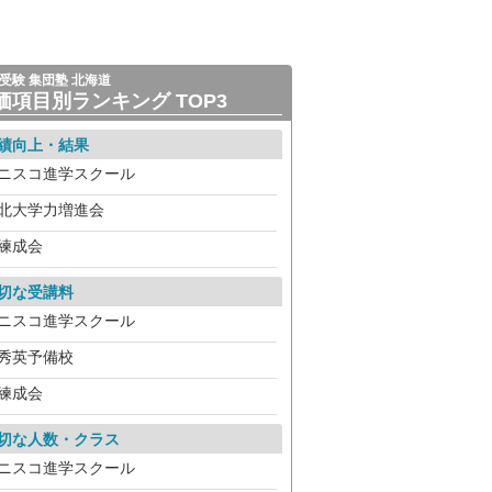
受験 集団塾 北海道
価項目別ランキング TOP3
績向上・結果
ニスコ進学スクール
北大学力増進会
練成会
切な受講料
ニスコ進学スクール
秀英予備校
練成会
切な人数・クラス
ニスコ進学スクール