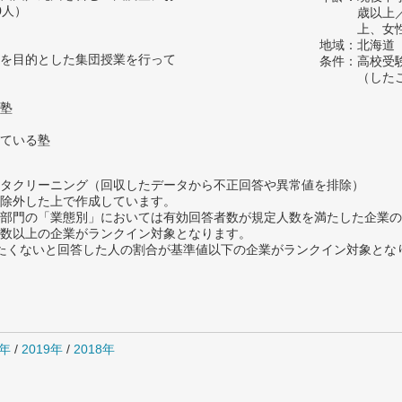
0人）
歳以上
上、女
地域：北海道
を目的とした集団授業を行って
条件：高校受
（した
塾
ている塾
タクリーニング（回収したデータから不正回答や異常値を排除）
除外した上で作成しています。
部門の「業態別」においては有効回答者数が規定人数を満たした企業の
数以上の企業がランクイン対象となります。
薦めたくないと回答した人の割合が基準値以下の企業がランクイン対象とな
0年
/
2019年
/
2018年