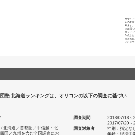
当サイト
らの配置
ります。
とは固く
当サイト
作成した
出された
いた上で
集団塾 北海道ランキングは、オリコンの以下の調査に基づい
7
調査期間
2018/07/18～2
2017/07/20～2
人（北海道／首都圏／甲信越・北
調査対象者
性別：指定な
四国／九州を含む全国調査にお
年齢：現役中学