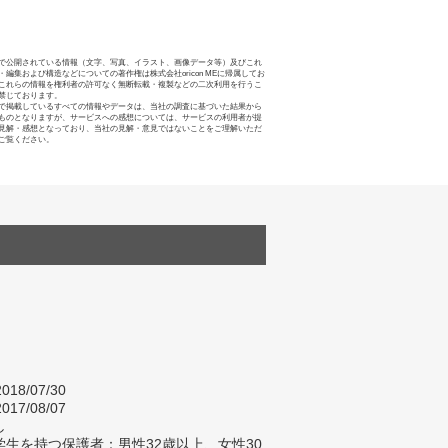
で公開されている情報（文字、写真、イラスト、画像データ等）及びこれ
・編集および構造などについての著作権は株式会社oricon MEに帰属してお
これらの情報を権利者の許可なく無断転載・複製などの二次利用を行うこ
禁じております。
で掲載しているすべての情報やデータは、当社の調査に基づいた結果から
ものとなりますが、サービスへの感想については、サービスの利用者が提
見解・感想となっており、当社の見解・意見ではないことをご理解いただ
ご覧ください。
018/07/30
017/08/07
し
生を持つ保護者：男性32歳以上、女性30