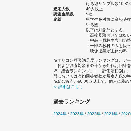
ける総サンプル数10,81
規定人数
40人以上
調査企業数
5社
定義
中学生を対象に高校受験
いる塾。
以下は対象外とする。
・高校受験向けではない
・中高一貫校生専門の塾
・一部の教科のみを扱っ
・映像授業が主体の塾
※オリコン顧客満足度ランキングは、デー
および調査対象者条件から外れた回答を
※「総合ランキング」、「評価項目別」、
門においては有効回答者数が規定人数の半
※総合得点が60.00点以上で、他人に
≫ 詳細はこちら
過去ランキング
2024年
/
2023年
/
2022年
/
2021年
/
202