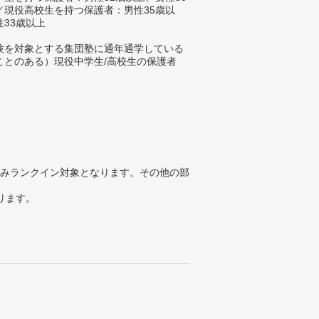
／現役高校生を持つ保護者：男性35歳以
性33歳以上
験を対象とする集団塾に通年通学している
ことのある）現役中学生/高校生の保護者
みランクイン対象となります。その他の部
ります。