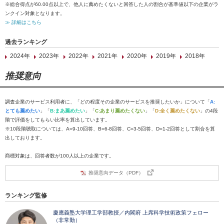
※総合得点が60.00点以上で、他人に薦めたくないと回答した人の割合が基準値以下の企業がラ
ンクイン対象となります。
≫ 詳細はこちら
過去ランキング
2024年
2023年
2022年
2021年
2020年
2019年
2018年
推奨意向
調査企業のサービス利用者に、「どの程度その企業のサービスを推奨したいか」について「
A:
とても薦めたい
」「
B:まあ薦めたい
」「
C:あまり薦めたくない
」「
D:全く薦めたくない
」の4段
階で評価をしてもらい比率を算出しています。
※10段階聴取については、A=9-10回答、B=6-8回答、C=3-5回答、D=1-2回答として割合を算
出しております。
商標対象は、回答者数が100人以上の企業です。
推奨意向データ（PDF）
ランキング監修
慶應義塾大学理工学部教授／内閣府 上席科学技術政策フェロー
（非常勤）