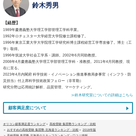
鈴木秀男
【経歴】
1989年慶應義塾大学理工学部管理工学科卒業。
1992年ロチェスター大学経営大学院修士課程修了。
1996年東京工業大学大学院理工学研究科博士課程経営工学専攻修了。博士（工
学）取得。
1996年筑波大学社会工学系・講師。2002年6月同助教授。
2008年4月慶應義塾大学理工学部管理工学科・准教授。2011年4月同教授、現
在に至る。
2023年4月内閣府 科学技術・イノベーション推進事務局参事官（インフラ・防
災担当）付上席科学技術政策フェロー（非常勤）
研究分野は応用統計解析、品質管理、マーケティング。
≫鈴木研究室についての詳細はこちら
顧客満足度について
オリコン顧客満足度ランキング
高校受験 集団塾ランキング・比較
おすすめの高校受験 集団塾 北海道ランキング・比較
2018年版
高校受験 集団塾 北海道のスタッフランキング・口コミ情報