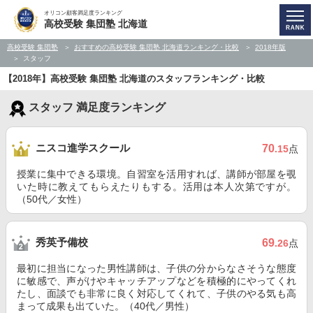
オリコン顧客満足度ランキング
高校受験 集団塾 北海道
高校受験 集団塾
おすすめの高校受験 集団塾 北海道ランキング・比較
2018年版
スタッフ
【2018年】高校受験 集団塾 北海道のスタッフランキング・比較
スタッフ 満足度ランキング
ニスコ進学スクール
70
.15
点
授業に集中できる環境。自習室を活用すれば、講師が部屋を覗
いた時に教えてもらえたりもする。活用は本人次第ですが。
（50代／女性）
秀英予備校
69
.26
点
最初に担当になった男性講師は、子供の分からなさそうな態度
に敏感で、声がけやキャッチアップなどを積極的にやってくれ
たし、面談でも非常に良く対応してくれて、子供のやる気も高
まって成果も出ていた。（40代／男性）