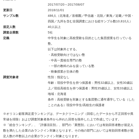
2017/07/20～2017/08/07
更新日
2018/11/01
サンプル数
486人（北海道／首都圏／甲信越・北陸／東海／近畿／中国・
四国／九州を含む全国調査における総サンプル数10,810人）
規定人数
40人以上
調査企業数
5社
定義
中学生を対象に高校受験を目的とした集団授業を行っている
塾。
以下は対象外とする。
・高校受験向けではない塾
・中高一貫校生専門の塾
・一部の教科のみを扱っている塾
・映像授業が主体の塾
調査対象者
性別：指定なし
年齢：現役中学生を持つ保護者：男性32歳以上、女性30歳以
上／現役高校生を持つ保護者：男性35歳以上、女性33歳以上
地域：北海道
条件：高校受験を対象とする集団塾に通年通学している（した
ことのある）現役中学生/高校生の保護者
※オリコン顧客満足度ランキングは、データクリーニング（回収したデータから不正回答や異
常値を排除）および調査対象者条件から外れた回答を除外した上で作成しています。
※「総合ランキング」、「評価項目別」、部門の「業態別」においては有効回答者数が規定人
数を満たした企業のみランクイン対象となります。その他の部門においては有効回答者数が規
定人数の半数以上の企業がランクイン対象となります。