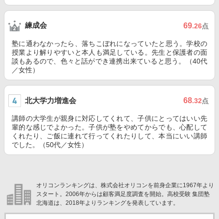
練成会
69
.26
点
塾に通わなかったら、落ちこぼれになっていたと思う。学校の
授業より解りやすいと本人も満足している。先生と保護者の面
談もあるので、色々と話ができ連携出来ていると思う。（40代
／女性）
北大学力増進会
68
.32
点
講師の大学生が親身に対応してくれて、子供にとってはいい先
輩的な感じでよかった。子供が塾をやめてからでも、心配して
くれたり、ご飯に連れて行ってくれたりして、本当にいい講師
でした。（50代／女性）
オリコンランキングは、株式会社オリコンを前身企業に1967年より
スタート。2006年からは顧客満足度調査を開始。高校受験 集団塾
北海道は、2018年よりランキングを発表しています。