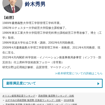
鈴木秀男
【経歴】
1989年慶應義塾大学理工学部管理工学科卒業。
1992年ロチェスター大学経営大学院修士課程修了。
1996年東京工業大学大学院理工学研究科博士課程経営工学専攻修了。博士（工
学）取得。
1996年筑波大学社会工学系・講師。2002年6月同助教授。
2008年4月慶應義塾大学理工学部管理工学科・准教授。2011年4月同教授、現
在に至る。
2023年4月内閣府 科学技術・イノベーション推進事務局参事官（インフラ・防
災担当）付上席科学技術政策フェロー（非常勤）
研究分野は応用統計解析、品質管理、マーケティング。
≫鈴木研究室についての詳細はこちら
顧客満足度について
オリコン顧客満足度ランキング
高校受験 集団塾ランキング・比較
おすすめの高校受験 集団塾 北海道ランキング・比較
2018年版
高校受験 集団塾 北海道の通いやすさ・治安ランキング・口コミ情報