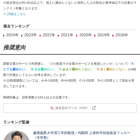
※総合得点が60.00点以上で、他人に薦めたくないと回答した人の割合が基準値以下の企業がラ
ンクイン対象となります。
≫ 詳細はこちら
過去ランキング
2024年
2023年
2022年
2021年
2020年
2019年
2018年
推奨意向
調査企業のサービス利用者に、「どの程度その企業のサービスを推奨したいか」について「
A:
とても薦めたい
」「
B:まあ薦めたい
」「
C:あまり薦めたくない
」「
D:全く薦めたくない
」の4段
階で評価をしてもらい比率を算出しています。
※10段階聴取については、A=9-10回答、B=6-8回答、C=3-5回答、D=1-2回答として割合を算
出しております。
商標対象は、回答者数が100人以上の企業です。
推奨意向データ（PDF）
ランキング監修
慶應義塾大学理工学部教授／内閣府 上席科学技術政策フェロー
（非常勤）