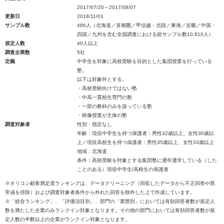
2017/07/20～2017/08/07
更新日
2018/11/01
サンプル数
486人（北海道／首都圏／甲信越・北陸／東海／近畿／中国・
四国／九州を含む全国調査における総サンプル数10,810人）
規定人数
40人以上
調査企業数
5社
定義
中学生を対象に高校受験を目的とした集団授業を行っている
塾。
以下は対象外とする。
・高校受験向けではない塾
・中高一貫校生専門の塾
・一部の教科のみを扱っている塾
・映像授業が主体の塾
調査対象者
性別：指定なし
年齢：現役中学生を持つ保護者：男性32歳以上、女性30歳以
上／現役高校生を持つ保護者：男性35歳以上、女性33歳以上
地域：北海道
条件：高校受験を対象とする集団塾に通年通学している（した
ことのある）現役中学生/高校生の保護者
※オリコン顧客満足度ランキングは、データクリーニング（回収したデータから不正回答や異
常値を排除）および調査対象者条件から外れた回答を除外した上で作成しています。
※「総合ランキング」、「評価項目別」、部門の「業態別」においては有効回答者数が規定人
数を満たした企業のみランクイン対象となります。その他の部門においては有効回答者数が規
定人数の半数以上の企業がランクイン対象となります。