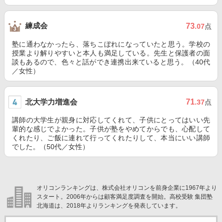
練成会
73
.07
点
塾に通わなかったら、落ちこぼれになっていたと思う。学校の
授業より解りやすいと本人も満足している。先生と保護者の面
談もあるので、色々と話ができ連携出来ていると思う。（40代
／女性）
北大学力増進会
71
.37
点
講師の大学生が親身に対応してくれて、子供にとってはいい先
輩的な感じでよかった。子供が塾をやめてからでも、心配して
くれたり、ご飯に連れて行ってくれたりして、本当にいい講師
でした。（50代／女性）
オリコンランキングは、株式会社オリコンを前身企業に1967年より
スタート。2006年からは顧客満足度調査を開始。高校受験 集団塾
北海道は、2018年よりランキングを発表しています。