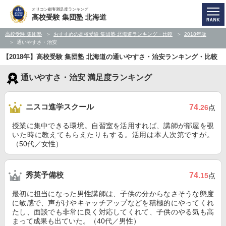
オリコン顧客満足度ランキング
高校受験 集団塾 北海道
高校受験 集団塾
おすすめの高校受験 集団塾 北海道ランキング・比較
2018年版
通いやすさ・治安
【2018年】高校受験 集団塾 北海道の通いやすさ・治安ランキング・比較
通いやすさ・治安 満足度ランキング
ニスコ進学スクール
74
.26
点
授業に集中できる環境。自習室を活用すれば、講師が部屋を覗
いた時に教えてもらえたりもする。活用は本人次第ですが。
（50代／女性）
秀英予備校
74
.15
点
最初に担当になった男性講師は、子供の分からなさそうな態度
に敏感で、声がけやキャッチアップなどを積極的にやってくれ
たし、面談でも非常に良く対応してくれて、子供のやる気も高
まって成果も出ていた。（40代／男性）