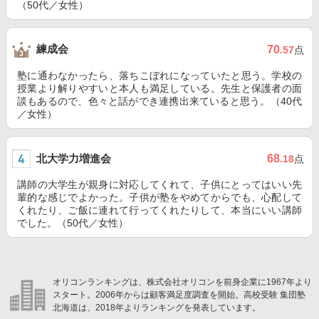
（50代／女性）
練成会
70
.57
点
塾に通わなかったら、落ちこぼれになっていたと思う。学校の
授業より解りやすいと本人も満足している。先生と保護者の面
談もあるので、色々と話ができ連携出来ていると思う。（40代
／女性）
北大学力増進会
68
.18
点
講師の大学生が親身に対応してくれて、子供にとってはいい先
輩的な感じでよかった。子供が塾をやめてからでも、心配して
くれたり、ご飯に連れて行ってくれたりして、本当にいい講師
でした。（50代／女性）
オリコンランキングは、株式会社オリコンを前身企業に1967年より
スタート。2006年からは顧客満足度調査を開始。高校受験 集団塾
北海道は、2018年よりランキングを発表しています。