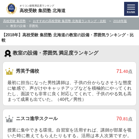
オリコン顧客満足度ランキング
高校受験 集団塾 北海道
高校受験 集団塾
おすすめの高校受験 集団塾 北海道ランキング・比較
2018年版
教室の設備・雰囲気
【2018年】高校受験 集団塾 北海道の教室の設備・雰囲気ランキング・比
較
教室の設備・雰囲気 満足度ランキング
秀英予備校
71
.40
点
最初に担当になった男性講師は、子供の分からなさそうな態度
に敏感で、声がけやキャッチアップなどを積極的にやってくれ
たし、面談でも非常に良く対応してくれて、子供のやる気も高
まって成果も出ていた。（40代／男性）
ニスコ進学スクール
70
.81
点
授業に集中できる環境。自習室を活用すれば、講師が部屋を覗
いた時に教えてもらえたりもする。活用は本人次第ですが。