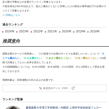
定人数の半数以上の企業がランクイン対象となります。
※総合得点が60.00点以上で、他人に薦めたくないと回答した人の割合が基準値以下の企業がラ
ンクイン対象となります。
≫ 詳細はこちら
過去ランキング
2024年
2023年
2022年
2021年
2020年
2019年
2018年
推奨意向
調査企業のサービス利用者に、「どの程度その企業のサービスを推奨したいか」について「
A:
とても薦めたい
」「
B:まあ薦めたい
」「
C:あまり薦めたくない
」「
D:全く薦めたくない
」の4段
階で評価をしてもらい比率を算出しています。
※10段階聴取については、A=9-10回答、B=6-8回答、C=3-5回答、D=1-2回答として割合を算
出しております。
商標対象は、回答者数が100人以上の企業です。
推奨意向データ（PDF）
ランキング監修
慶應義塾大学理工学部教授／内閣府 上席科学技術政策フェロー