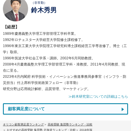
（非常勤）
鈴木秀男
【経歴】
1989年慶應義塾大学理工学部管理工学科卒業。
1992年ロチェスター大学経営大学院修士課程修了。
1996年東京工業大学大学院理工学研究科博士課程経営工学専攻修了。博士（工
学）取得。
1996年筑波大学社会工学系・講師。2002年6月同助教授。
2008年4月慶應義塾大学理工学部管理工学科・准教授。2011年4月同教授、現
在に至る。
2023年4月内閣府 科学技術・イノベーション推進事務局参事官（インフラ・防
災担当）付上席科学技術政策フェロー（非常勤）
研究分野は応用統計解析、品質管理、マーケティング。
≫鈴木研究室についての詳細はこちら
顧客満足度について
オリコン顧客満足度ランキング
高校受験 集団塾ランキング・比較
おすすめの高校受験 集団塾 北海道ランキング・比較
2018年版