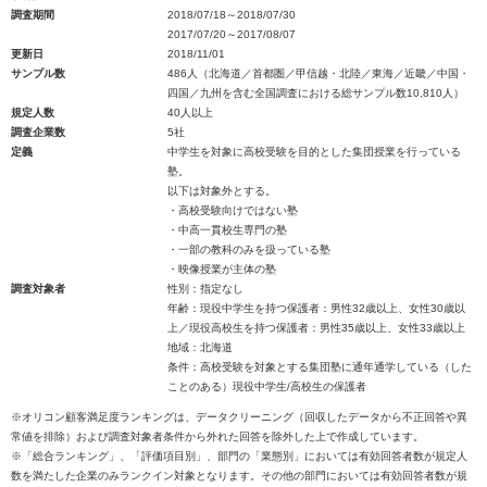
調査期間
2018/07/18～2018/07/30
2017/07/20～2017/08/07
更新日
2018/11/01
サンプル数
486人（北海道／首都圏／甲信越・北陸／東海／近畿／中国・
四国／九州を含む全国調査における総サンプル数10,810人）
規定人数
40人以上
調査企業数
5社
定義
中学生を対象に高校受験を目的とした集団授業を行っている
塾。
以下は対象外とする。
・高校受験向けではない塾
・中高一貫校生専門の塾
・一部の教科のみを扱っている塾
・映像授業が主体の塾
調査対象者
性別：指定なし
年齢：現役中学生を持つ保護者：男性32歳以上、女性30歳以
上／現役高校生を持つ保護者：男性35歳以上、女性33歳以上
地域：北海道
条件：高校受験を対象とする集団塾に通年通学している（した
ことのある）現役中学生/高校生の保護者
※オリコン顧客満足度ランキングは、データクリーニング（回収したデータから不正回答や異
常値を排除）および調査対象者条件から外れた回答を除外した上で作成しています。
※「総合ランキング」、「評価項目別」、部門の「業態別」においては有効回答者数が規定人
数を満たした企業のみランクイン対象となります。その他の部門においては有効回答者数が規