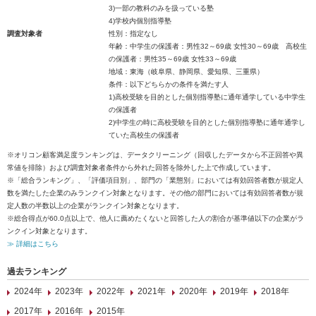
3)一部の教科のみを扱っている塾
4)学校内個別指導塾
調査対象者
性別：指定なし
年齢：中学生の保護者：男性32～69歳 女性30～69歳 高校生
の保護者：男性35～69歳 女性33～69歳
地域：東海（岐阜県、静岡県、愛知県、三重県）
条件：以下どちらかの条件を満たす人
1)高校受験を目的とした個別指導塾に通年通学している中学生
の保護者
2)中学生の時に高校受験を目的とした個別指導塾に通年通学し
ていた高校生の保護者
※オリコン顧客満足度ランキングは、データクリーニング（回収したデータから不正回答や異
常値を排除）および調査対象者条件から外れた回答を除外した上で作成しています。
※「総合ランキング」、「評価項目別」、部門の「業態別」においては有効回答者数が規定人
数を満たした企業のみランクイン対象となります。その他の部門においては有効回答者数が規
定人数の半数以上の企業がランクイン対象となります。
※総合得点が60.0点以上で、他人に薦めたくないと回答した人の割合が基準値以下の企業がラ
ンクイン対象となります。
≫ 詳細はこちら
過去ランキング
2024年
2023年
2022年
2021年
2020年
2019年
2018年
2017年
2016年
2015年