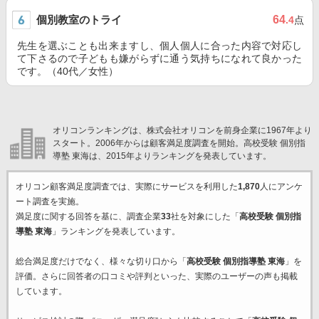
個別教室のトライ
64
.4
点
先生を選ぶことも出来ますし、個人個人に合った内容で対応し
て下さるので子どもも嫌がらずに通う気持ちになれて良かった
です。（40代／女性）
オリコンランキングは、株式会社オリコンを前身企業に1967年より
スタート。2006年からは顧客満足度調査を開始。高校受験 個別指
導塾 東海は、2015年よりランキングを発表しています。
オリコン顧客満足度調査では、実際にサービスを利用した
1,870
人にアンケ
ート調査を実施。
満足度に関する回答を基に、調査企業
33
社を対象にした「
高校受験 個別指
導塾 東海
」ランキングを発表しています。
総合満足度だけでなく、様々な切り口から「
高校受験 個別指導塾 東海
」を
評価。さらに回答者の口コミや評判といった、実際のユーザーの声も掲載
しています。