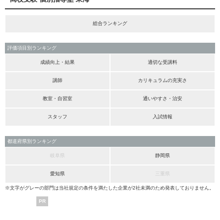
総合ランキング
評価項目別ランキング
成績向上・結果
適切な受講料
講師
カリキュラムの充実さ
教室・自習室
通いやすさ・治安
スタッフ
入試情報
都道府県別ランキング
岐阜県
静岡県
愛知県
三重県
※文字がグレーの部門は当社規定の条件を満たした企業が2社未満のため発表しておりません。
PR