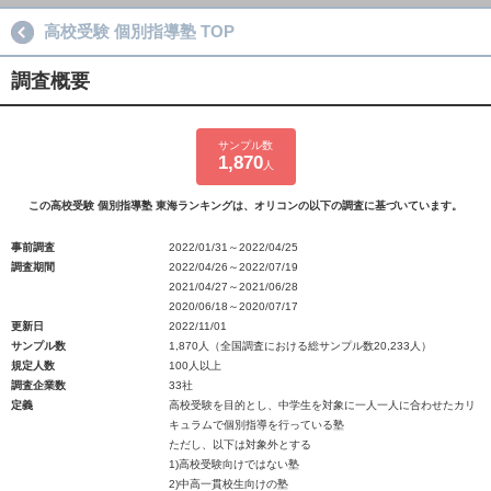
高校受験 個別指導塾 TOP
調査概要
サンプル数
1,870
人
この高校受験 個別指導塾 東海ランキングは、オリコンの以下の調査に基づいています。
事前調査
2022/01/31～2022/04/25
調査期間
2022/04/26～2022/07/19
2021/04/27～2021/06/28
2020/06/18～2020/07/17
更新日
2022/11/01
サンプル数
1,870人（全国調査における総サンプル数20,233人）
規定人数
100人以上
調査企業数
33社
定義
高校受験を目的とし、中学生を対象に一人一人に合わせたカリ
キュラムで個別指導を行っている塾
ただし、以下は対象外とする
1)高校受験向けではない塾
2)中高一貫校生向けの塾