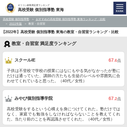
オリコン顧客満足度ランキング
高校受験 個別指導塾 東海
高校受験 個別指導塾
おすすめの高校受験 個別指導塾 東海ランキング・比較
2022年版
教室・自習室
【2022年】高校受験 個別指導塾 東海の教室・自習室ランキング・比較
教室・自習室 満足度ランキング
スクールIE
67
.6
点
子供は不登校で学校の授業にはなにもやる気がなかったが塾に
だけは通っていた、講師の方たちも生徒のレベルや雰囲気に合
わせてくれていると思った。（40代／女性）
みやび個別指導学院
67
.2
点
高校受験をするという心構えを身につけてくれた。塾だけでは
なく、家庭でも勉強をしなければならないことを教えてくれ
た。当たり前のことを再認識させてくれた。（40代／女性）