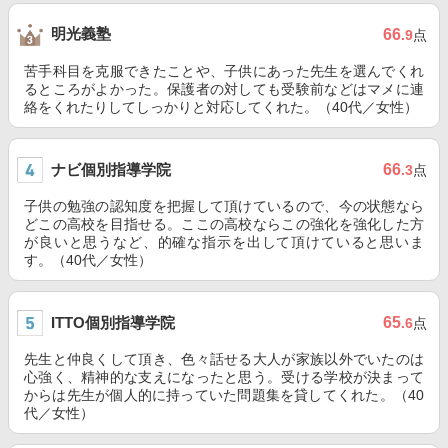
明光義塾
66
.9
点
苦手科目を克服できたことや、子供にあった先生を選んでくれ
るところがよかった。保護者の対しても受験前などはマメに連
絡をくれたりしてしっかりと対応してくれた。（40代／女性）
ナビ個別指導学院
66
.3
点
子供の勉強の認知度を把握して頂けているので、今の状態なら
どこの高校を目指せる。ここの高校ならこの強化を強化した方
が良いと思うなど、的確な指示を出して頂けていると思いま
す。（40代／女性）
ITTO個別指導学院
65
.6
点
先生と仲良くして頂き、色々話せる大人が家族以外でいたのは
心強く、精神的な支えになったと思う。受ける学校が決まって
からは先生が個人的に持っていた問題集を貸してくれた。（40
代／女性）