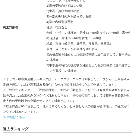
ただし、以下は対象外とする
1)高校受験向けではない塾
2)中高一貫校生向けの塾
3)一部の教科のみを扱っている塾
4)学校内個別指導塾
調査対象者
性別：指定なし
年齢：中学生の保護者：男性32～69歳 女性30～69歳 高校生
の保護者：男性35～69歳 女性33～69歳
地域：東海（岐阜県、静岡県、愛知県、三重県）
条件：以下どちらかの条件を満たす人
1)高校受験を目的とした個別指導塾に通年通学している中学生
の保護者
2)中学生の時に高校受験を目的とした個別指導塾に通年通学し
ていた高校生の保護者
※オリコン顧客満足度ランキングは、データクリーニング（回収したデータから不正回答や異
常値を排除）および調査対象者条件から外れた回答を除外した上で作成しています。
※「総合ランキング」、「評価項目別」、部門の「業態別」においては有効回答者数が規定人
数を満たした企業のみランクイン対象となります。その他の部門においては有効回答者数が規
定人数の半数以上の企業がランクイン対象となります。
※総合得点が60.0点以上で、他人に薦めたくないと回答した人の割合が基準値以下の企業がラ
ンクイン対象となります。
≫ 詳細はこちら
過去ランキング