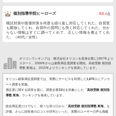
個別指導学院ヒーローズ
64
.4
点
模試対策や面接対策を何度も繰り返し対応してくれた。自習室
も開放してくれ、自習中の質問にも快く対応してくれた。分か
らない情報はすぐに調べてくれて、正しい情報を教えてくれ
た。（40代／女性）
オリコンランキングは、株式会社オリコンを前身企業に1967年より
スタート。2006年からは顧客満足度調査を開始。高校受験 個別指
導塾 東海は、2015年よりランキングを発表しています。
オリコン顧客満足度調査では、実際にサービスを利用した
1,870
人にアンケ
ート調査を実施。
満足度に関する回答を基に、調査企業
33
社を対象にした「
高校受験 個別指
導塾 東海
」ランキングを発表しています。
総合満足度だけでなく、様々な切り口から「
高校受験 個別指導塾 東海
」を
評価。さらに回答者の口コミや評判といった、実際のユーザーの声も掲載