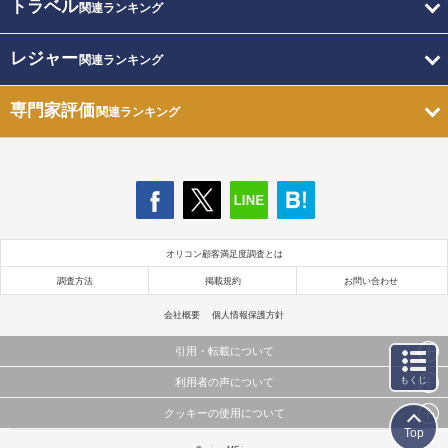
トラベル
関連ランキング
レジャー
関連ランキング
専門家評価
関連ランキング
オリコン顧客満足度調査とは
調査方法
掲載規約
お問い合わせ
会社概要
個人情報保護方針
引用・転載について
もくじ
利用者の声について
当サイトで公開されている情報（文字、写真、イラスト、画像データ等）及びこれらの配置・
編集および構造などについての著作権は株式会社oricon MEに帰属しております。
クッキーの使用について
当サイトに掲載している内容はすべてサービスの利用者が提出された見解・感想です。
これらの情報を権利者の許可なく無断転載・複製などの二次利用を行うことは固く禁じており
Top
弊社が内容について正確性を含め一切保証するものではありません。
ます。
このサイトでは Cookie を使用して、ユーザーに合わせたコンテンツや広告の表示、ソーシャル