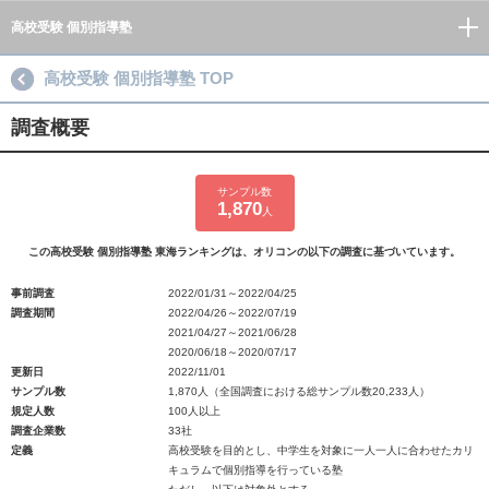
高校受験 個別指導塾
高校受験 個別指導塾 TOP
調査概要
サンプル数
1,870
人
この高校受験 個別指導塾 東海ランキングは、オリコンの以下の調査に基づいています。
事前調査
2022/01/31～2022/04/25
調査期間
2022/04/26～2022/07/19
2021/04/27～2021/06/28
2020/06/18～2020/07/17
更新日
2022/11/01
サンプル数
1,870人（全国調査における総サンプル数20,233人）
規定人数
100人以上
調査企業数
33社
定義
高校受験を目的とし、中学生を対象に一人一人に合わせたカリ
キュラムで個別指導を行っている塾