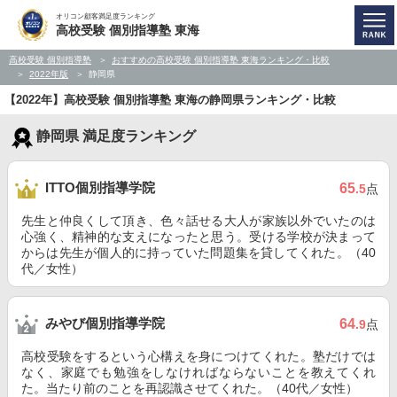
オリコン顧客満足度ランキング
高校受験 個別指導塾 東海
高校受験 個別指導塾
おすすめの高校受験 個別指導塾 東海ランキング・比較
2022年版
静岡県
【2022年】高校受験 個別指導塾 東海の静岡県ランキング・比較
静岡県 満足度ランキング
ITTO個別指導学院
65
.5
点
先生と仲良くして頂き、色々話せる大人が家族以外でいたのは
心強く、精神的な支えになったと思う。受ける学校が決まって
からは先生が個人的に持っていた問題集を貸してくれた。（40
代／女性）
みやび個別指導学院
64
.9
点
高校受験をするという心構えを身につけてくれた。塾だけでは
なく、家庭でも勉強をしなければならないことを教えてくれ
た。当たり前のことを再認識させてくれた。（40代／女性）