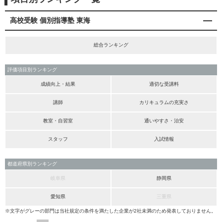
高校受験 個別指導塾 東海
総合ランキング
評価項目別ランキング
成績向上・結果
適切な受講料
講師
カリキュラムの充実さ
教室・自習室
通いやすさ・治安
スタッフ
入試情報
都道府県別ランキング
岐阜県
静岡県
愛知県
三重県
※文字がグレーの部門は当社規定の条件を満たした企業が2社未満のため発表しておりません。