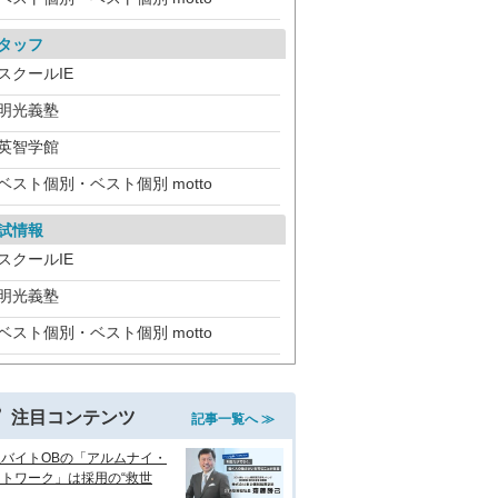
タッフ
スクールIE
明光義塾
英智学館
ベスト個別・ベスト個別 motto
試情報
スクールIE
明光義塾
ベスト個別・ベスト個別 motto
注目コンテンツ
記事一覧へ ≫
生バイトOBの「アルムナイ・
トワーク」は採用の“救世