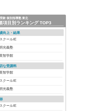
受験 個別指導塾 東北
価項目別ランキング TOP3
績向上・結果
スクールIE
明光義塾
英智学館
切な受講料
英智学館
スクールIE
明光義塾
師
スクールIE