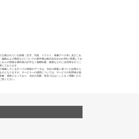
で公開されている情報（文字、写真、イラスト、画像データ等）及びこれ
・編集および構造などについての著作権は株式会社oricon MEに帰属してお
これらの情報を権利者の許可なく無断転載・複製などの二次利用を行うこ
禁じております。
で掲載しているすべての情報やデータは、当社の調査に基づいた結果から
ものとなりますが、サービスへの感想については、サービスの利用者が提
見解・感想となっており、当社の見解・意見ではないことをご理解いただ
ご覧ください。