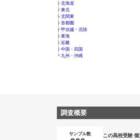
北海道
東北
北関東
首都圏
甲信越・北陸
東海
近畿
中国・四国
九州・沖縄
調査概要
サンプル数
この高校受験 