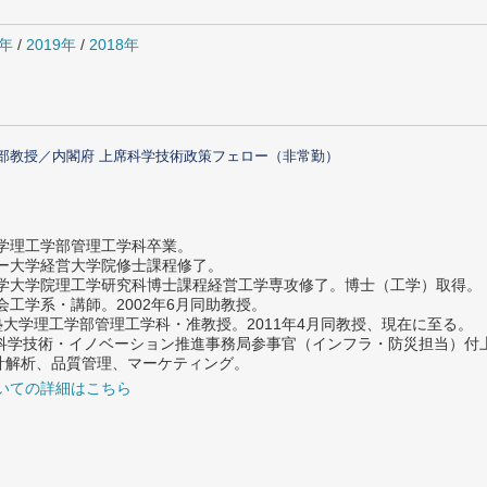
0年
/
2019年
/
2018年
部教授／内閣府 上席科学技術政策フェロー（非常勤）
大学理工学部管理工学科卒業。
ター大学経営大学院修士課程修了。
大学大学院理工学研究科博士課程経営工学専攻修了。博士（工学）取得。
社会工学系・講師。2002年6月同助教授。
義塾大学理工学部管理工学科・准教授。2011年4月同教授、現在に至る。
府 科学技術・イノベーション推進事務局参事官（インフラ・防災担当）
計解析、品質管理、マーケティング。
いての詳細はこちら