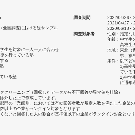
5
調査期間
2022/04/26～2
2021/04/27～2
人（全国調査における総サンプル
2020/06/18～2
調査対象者
性別：指定な
年齢：中学生の
高校生の
学生を対象に一人一人に合わせ
地域：東北（
導を行っている塾
県、福
する
条件：以下ど
い塾
1)高
ている
っている塾
2)中
に通年
タクリーニング（回収したデータから不正回答や異常値を排除）
除外した上で作成しています。
部門の「業態別」においては有効回答者数が規定人数を満たした企業の
数以上の企業がランクイン対象となります。
めたくないと回答した人の割合が基準値以下の企業がランクイン対象とな