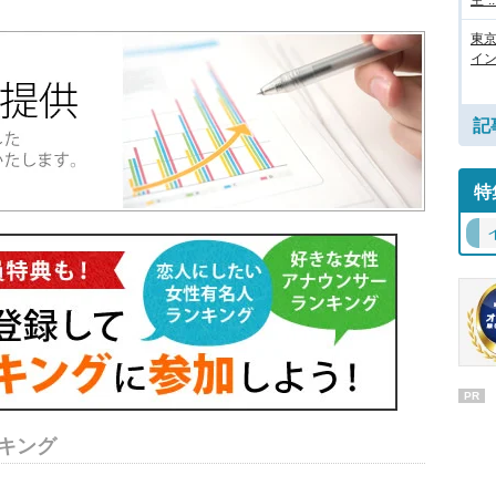
主”..
東
イン
記
特
PR
キング