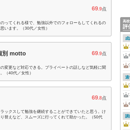
69
.9
点
高校
にのってくれる様で、勉強以外でのフォローもしてくれるの
評
思います。（30代／女性）
成
69
 motto
.9
点
間の変更など対応できる。プライベートの話しなど気軽に聞
。（40代／女性）
適
69
.8
点
リラックスして勉強を継続することができていたと思う。け
講
り替えなど、スムーズに行ってくれて助かった。（50代