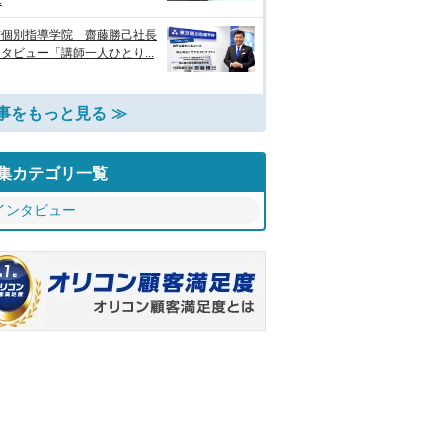
.
京個別指導学院 齋藤勝己社長
タビュー「講師一人ひとり...
事をもっと見る ≫
集カテゴリ一覧
インタビュー