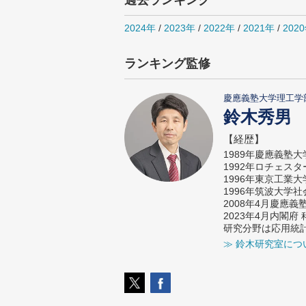
過去ランキング
2024年
/
2023年
/
2022年
/
2021年
/
202
ランキング監修
慶應義塾大学理工学
鈴木秀男
【経歴】
1989年慶應義塾
1992年ロチェス
1996年東京工業
1996年筑波大学
2008年4月慶應
2023年4月内閣
研究分野は応用統
≫ 鈴木研究室につ