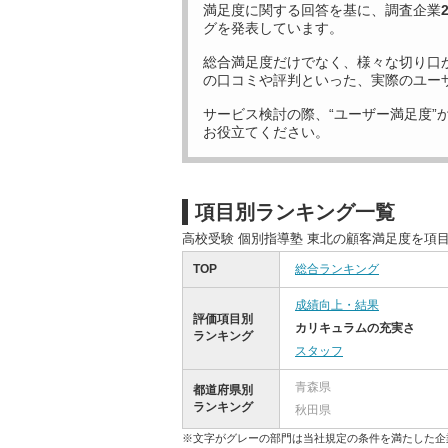
満足度に関する回答を基に、調査企業
グを発表しています。
総合満足度だけでなく、様々な切り口
の口コミや評判といった、実際のユー
サービス検討の際、“ユーザー満足度”
お役立てください。
項目別ランキング一覧
高校受験 個別指導塾 東北の顧客満足度を項
TOP
総合ランキング
成績向上・結果
評価項目別
カリキュラムの充実さ
ランキング
スタッフ
青森県
都道府県別
ランキング
秋田県
※文字がグレーの部門は当社規定の条件を満たした企