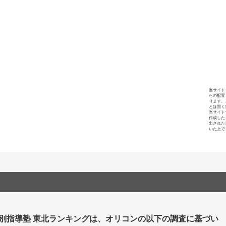
当サイト
らの配置
ります。
とは固く
当サイト
作成した
出された
いた上で
個別指導塾 東北ランキングは、オリコンの以下の調査に基づい