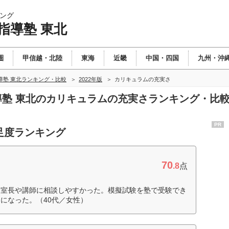
ング
指導塾 東北
圏
甲信越・北陸
東海
近畿
中国・四国
九州・沖
導塾 東北ランキング・比較
2022年版
カリキュラムの充実さ
指導塾 東北のカリキュラムの充実さランキング・比
PR
足度ランキング
70
.8
点
、室長や講師に相談しやすかった。模擬試験を塾で受験でき
になった。（40代／女性）