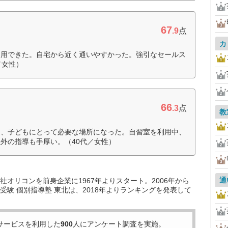
67
.9
点
カ
利用できた。自宅から近く通いやすかった。強引なセールス
／女性）
66
.3
点
教
き、子どもにとって必要な場所になった。自習室を利用中、
外の指導も手厚い。（40代／女性）
通
オリコンを前身企業に1967年よりスタート。2006年から
験 個別指導塾 東北は、2018年よりランキングを発表して
サービスを利用した
900
人にアンケート調査を実施。