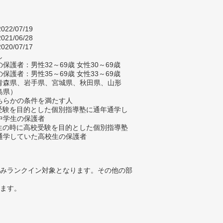
022/07/19
021/06/28
020/07/17
し
保護者：男性32～69歳 女性30～69歳
保護者：男性35～69歳 女性33～69歳
青森県、岩手県、宮城県、秋田県、山形
島県）
ちらかの条件を満たす人
校受験を目的とした個別指導塾に通年通学し
中学生の保護者
学生の時に高校受験を目的とした個別指導塾
通学していた高校生の保護者
みランクイン対象となります。その他の部
ります。