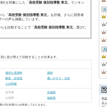
23
社を対象にした「
高校受験 個別指導塾 東北
」ランキン
ス
から「
高校受験 個別指導塾 東北
」を評価。さらに回答者
ザーの声も掲載しています。
からも比較することで「
高校受験 個別指導塾 東北
」選びに
入
目別に並び替えて比較することが出来ます。
適切な受講料
講師
教室・自習室
通いやすさ・治安
入試情報
岩手県
宮城県
山形県
福島県
学
ネッ
業が2社未満のため発表しておりません。