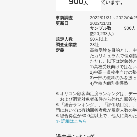
900
ています。
人
事前調査
2022/01/31～2022/04/2
更新日
2022/11/01
サンプル数
900
数20,233人）
規定人数
50人以上
調査企業数
23社
定義
高校受験を目的とし、中
たカリキュラムで個別指
ただし、以下は対象外と
1)高校受験向けではな
2)中高一貫校生向けの塾
3)一部の教科のみを扱
4)学校内個別指導塾
※オリコン顧客満足度ランキングは、デー
および調査対象者条件から外れた回答を
※「総合ランキング」、「評価項目別」、
門においては有効回答者数が規定人数の半
※総合得点が60.0点以上で、他人に薦
≫ 詳細はこちら