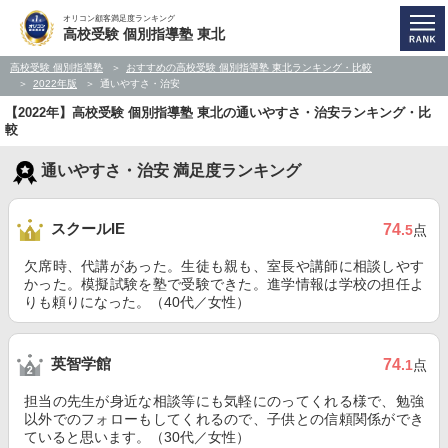
オリコン顧客満足度ランキング
高校受験 個別指導塾 東北
高校受験 個別指導塾
おすすめの高校受験 個別指導塾 東北ランキング・比較
2022年版
通いやすさ・治安
【2022年】高校受験 個別指導塾 東北の通いやすさ・治安ランキング・比
較
通いやすさ・治安 満足度ランキング
スクールIE
74
.5
点
欠席時、代講があった。生徒も親も、室長や講師に相談しやす
かった。模擬試験を塾で受験できた。進学情報は学校の担任よ
りも頼りになった。（40代／女性）
英智学館
74
.1
点
担当の先生が身近な相談等にも気軽にのってくれる様で、勉強
以外でのフォローもしてくれるので、子供との信頼関係ができ
ていると思います。（30代／女性）