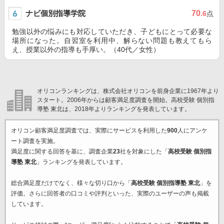
ナビ個別指導学院
70
.6
点
勉強以外の悩みにも対応していただき、子どもにとって必要な
場所になった。自習室を利用中、解らない問題も教えてもら
え、授業以外の指導も手厚い。（40代／女性）
オリコンランキングは、株式会社オリコンを前身企業に1967年より
スタート。2006年からは顧客満足度調査を開始。高校受験 個別指
導塾 東北は、2018年よりランキングを発表しています。
オリコン顧客満足度調査では、実際にサービスを利用した
900
人にアンケ
ート調査を実施。
満足度に関する回答を基に、調査企業
23
社を対象にした「
高校受験 個別指
導塾 東北
」ランキングを発表しています。
総合満足度だけでなく、様々な切り口から「
高校受験 個別指導塾 東北
」を
評価。さらに回答者の口コミや評判といった、実際のユーザーの声も掲載
しています。