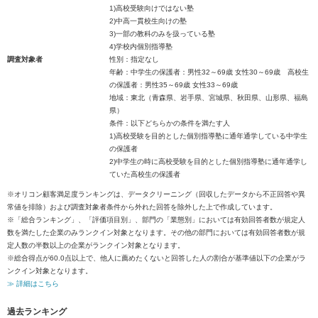
1)高校受験向けではない塾
2)中高一貫校生向けの塾
3)一部の教科のみを扱っている塾
4)学校内個別指導塾
調査対象者
性別：指定なし
年齢：中学生の保護者：男性32～69歳 女性30～69歳 高校生
の保護者：男性35～69歳 女性33～69歳
地域：東北（青森県、岩手県、宮城県、秋田県、山形県、福島
県）
条件：以下どちらかの条件を満たす人
1)高校受験を目的とした個別指導塾に通年通学している中学生
の保護者
2)中学生の時に高校受験を目的とした個別指導塾に通年通学し
ていた高校生の保護者
※オリコン顧客満足度ランキングは、データクリーニング（回収したデータから不正回答や異
常値を排除）および調査対象者条件から外れた回答を除外した上で作成しています。
※「総合ランキング」、「評価項目別」、部門の「業態別」においては有効回答者数が規定人
数を満たした企業のみランクイン対象となります。その他の部門においては有効回答者数が規
定人数の半数以上の企業がランクイン対象となります。
※総合得点が60.0点以上で、他人に薦めたくないと回答した人の割合が基準値以下の企業がラ
ンクイン対象となります。
≫ 詳細はこちら
過去ランキング