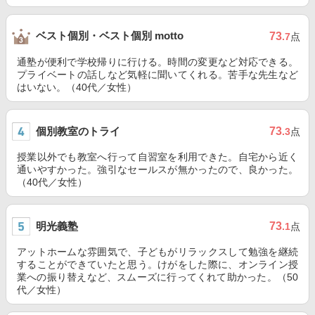
ベスト個別・ベスト個別 motto
73
.7
点
通塾が便利で学校帰りに行ける。時間の変更など対応できる。
プライベートの話しなど気軽に聞いてくれる。苦手な先生など
はいない。（40代／女性）
個別教室のトライ
73
.3
点
授業以外でも教室へ行って自習室を利用できた。自宅から近く
通いやすかった。強引なセールスが無かったので、良かった。
（40代／女性）
明光義塾
73
.1
点
アットホームな雰囲気で、子どもがリラックスして勉強を継続
することができていたと思う。けがをした際に、オンライン授
業への振り替えなど、スムーズに行ってくれて助かった。（50
代／女性）