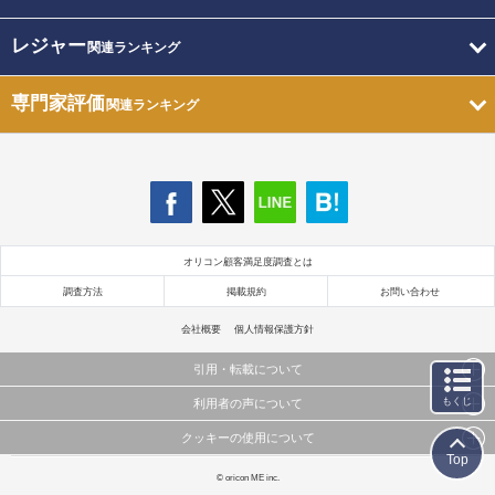
レジャー
関連ランキング
専門家評価
関連ランキング
オリコン顧客満足度調査とは
調査方法
掲載規約
お問い合わせ
会社概要
個人情報保護方針
引用・転載について
もくじ
利用者の声について
当サイトで公開されている情報（文字、写真、イラスト、画像データ等）及びこれらの配置・
編集および構造などについての著作権は株式会社oricon MEに帰属しております。
クッキーの使用について
当サイトに掲載している内容はすべてサービスの利用者が提出された見解・感想です。
これらの情報を権利者の許可なく無断転載・複製などの二次利用を行うことは固く禁じており
Top
弊社が内容について正確性を含め一切保証するものではありません。
ます。
このサイトでは Cookie を使用して、ユーザーに合わせたコンテンツや広告の表示、ソーシャル
© oricon ME inc.
弊社の見解・ 意見ではないことをご理解いただいた上でご覧ください。