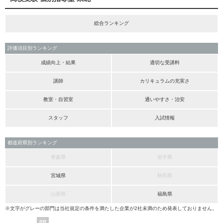
総合ランキング
評価項目別ランキング
成績向上・結果
適切な受講料
講師
カリキュラムの充実さ
教室・自習室
通いやすさ・治安
スタッフ
入試情報
都道府県別ランキング
青森県
岩手県
宮城県
秋田県
山形県
福島県
※文字がグレーの部門は当社規定の条件を満たした企業が2社未満のため発表しておりません。
PR