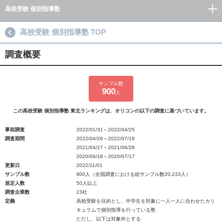
高校受験 個別指導塾
高校受験 個別指導塾 TOP
調査概要
サンプル数
900
人
この高校受験 個別指導塾 東北ランキングは、オリコンの以下の調査に基づいています。
事前調査
2022/01/31～2022/04/25
調査期間
2022/04/26～2022/07/19
2021/04/27～2021/06/28
2020/06/18～2020/07/17
更新日
2022/11/01
サンプル数
900人（全国調査における総サンプル数20,233人）
規定人数
50人以上
調査企業数
23社
定義
高校受験を目的とし、中学生を対象に一人一人に合わせたカリ
キュラムで個別指導を行っている塾
ただし、以下は対象外とする