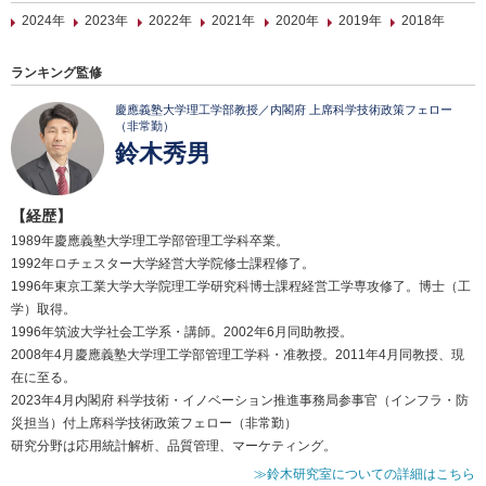
2024年
2023年
2022年
2021年
2020年
2019年
2018年
ランキング監修
慶應義塾大学理工学部教授／内閣府 上席科学技術政策フェロー
（非常勤）
鈴木秀男
【経歴】
1989年慶應義塾大学理工学部管理工学科卒業。
1992年ロチェスター大学経営大学院修士課程修了。
1996年東京工業大学大学院理工学研究科博士課程経営工学専攻修了。博士（工
学）取得。
1996年筑波大学社会工学系・講師。2002年6月同助教授。
2008年4月慶應義塾大学理工学部管理工学科・准教授。2011年4月同教授、現
在に至る。
2023年4月内閣府 科学技術・イノベーション推進事務局参事官（インフラ・防
災担当）付上席科学技術政策フェロー（非常勤）
研究分野は応用統計解析、品質管理、マーケティング。
≫鈴木研究室についての詳細はこちら