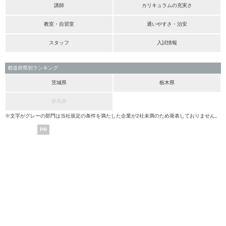
講師
カリキュラムの充実さ
教室・自習室
通いやすさ・治安
スタッフ
入試情報
都道府県別ランキング
茨城県
栃木県
群馬県
※文字がグレーの部門は当社規定の条件を満たした企業が2社未満のため発表しておりません。
PR