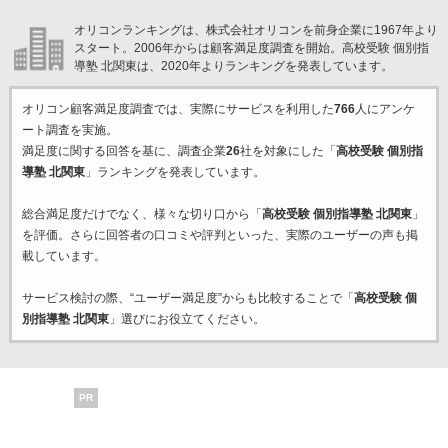
オリコンランキングは、株式会社オリコンを前身企業に1967年より
スタート。2006年からは顧客満足度調査を開始。高校受験 個別指
導塾 北関東は、2020年よりランキングを発表しています。
オリコン顧客満足度調査では、実際にサービスを利用した
766
人にアンケ
ート調査を実施。
満足度に関する回答を基に、調査企業
26
社を対象にした「
高校受験 個別指
導塾 北関東
」ランキングを発表しています。
総合満足度だけでなく、様々な切り口から「
高校受験 個別指導塾 北関東
」
を評価。さらに回答者の口コミや評判といった、実際のユーザーの声も掲
載しています。
サービス検討の際、“ユーザー満足度”からも比較することで「
高校受験 個
別指導塾 北関東
」選びにお役立てください。
PR