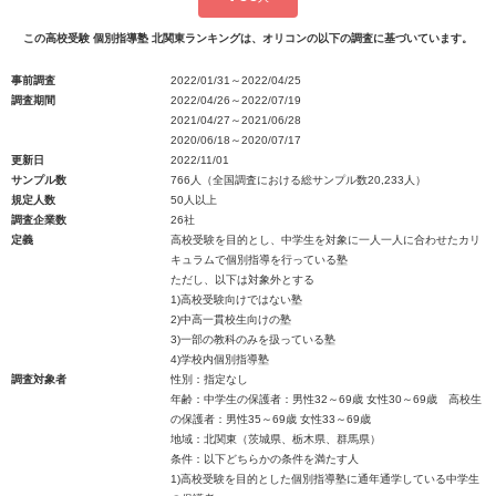
この高校受験 個別指導塾 北関東ランキングは、オリコンの以下の調査に基づいています。
事前調査
2022/01/31～2022/04/25
調査期間
2022/04/26～2022/07/19
2021/04/27～2021/06/28
2020/06/18～2020/07/17
更新日
2022/11/01
サンプル数
766人（全国調査における総サンプル数20,233人）
規定人数
50人以上
調査企業数
26社
定義
高校受験を目的とし、中学生を対象に一人一人に合わせたカリ
キュラムで個別指導を行っている塾
ただし、以下は対象外とする
1)高校受験向けではない塾
2)中高一貫校生向けの塾
3)一部の教科のみを扱っている塾
4)学校内個別指導塾
調査対象者
性別：指定なし
年齢：中学生の保護者：男性32～69歳 女性30～69歳 高校生
の保護者：男性35～69歳 女性33～69歳
地域：北関東（茨城県、栃木県、群馬県）
条件：以下どちらかの条件を満たす人
1)高校受験を目的とした個別指導塾に通年通学している中学生