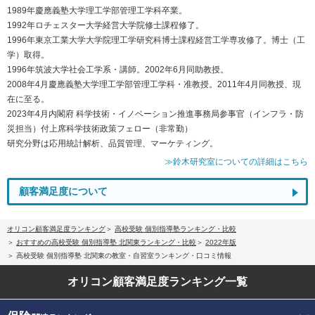
1989年慶應義塾大学理工学部管理工学科卒業。
1992年ロチェスター大学経営大学院修士課程修了。
1996年東京工業大学大学院理工学研究科博士課程経営工学専攻修了。博士（工
学）取得。
1996年筑波大学社会工学系・講師。2002年6月同助教授。
2008年4月慶應義塾大学理工学部管理工学科・准教授。2011年4月同教授、現
在に至る。
2023年4月内閣府 科学技術・イノベーション推進事務局参事官（インフラ・防
災担当）付上席科学技術政策フェロー（非常勤）
研究分野は応用統計解析、品質管理、マーケティング。
≫鈴木研究室についての詳細はこちら
顧客満足度について
オリコン顧客満足度ランキング
高校受験 個別指導塾ランキング・比較
おすすめの高校受験 個別指導塾 北関東ランキング・比較
2022年版
高校受験 個別指導塾 北関東の教室・自習室ランキング・口コミ情報
オリコン顧客満足度
ランキング一覧