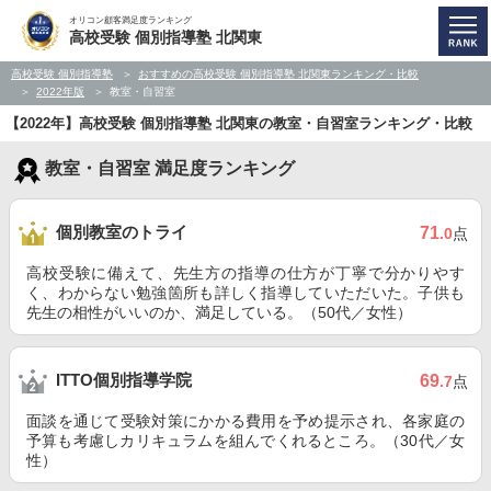
オリコン顧客満足度ランキング
高校受験 個別指導塾 北関東
高校受験 個別指導塾
おすすめの高校受験 個別指導塾 北関東ランキング・比較
2022年版
教室・自習室
【2022年】高校受験 個別指導塾 北関東の教室・自習室ランキング・比較
教室・自習室 満足度ランキング
個別教室のトライ
71
.0
点
高校受験に備えて、先生方の指導の仕方が丁寧で分かりやす
く、わからない勉強箇所も詳しく指導していただいた。子供も
先生の相性がいいのか、満足している。（50代／女性）
ITTO個別指導学院
69
.7
点
面談を通じて受験対策にかかる費用を予め提示され、各家庭の
予算も考慮しカリキュラムを組んでくれるところ。（30代／女
性）