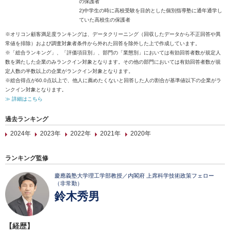
の保護者
2)中学生の時に高校受験を目的とした個別指導塾に通年通学し
ていた高校生の保護者
※オリコン顧客満足度ランキングは、データクリーニング（回収したデータから不正回答や異
常値を排除）および調査対象者条件から外れた回答を除外した上で作成しています。
※「総合ランキング」、「評価項目別」、部門の「業態別」においては有効回答者数が規定人
数を満たした企業のみランクイン対象となります。その他の部門においては有効回答者数が規
定人数の半数以上の企業がランクイン対象となります。
※総合得点が60.0点以上で、他人に薦めたくないと回答した人の割合が基準値以下の企業がラ
ンクイン対象となります。
≫ 詳細はこちら
過去ランキング
2024年
2023年
2022年
2021年
2020年
ランキング監修
慶應義塾大学理工学部教授／内閣府 上席科学技術政策フェロー
（非常勤）
鈴木秀男
【経歴】