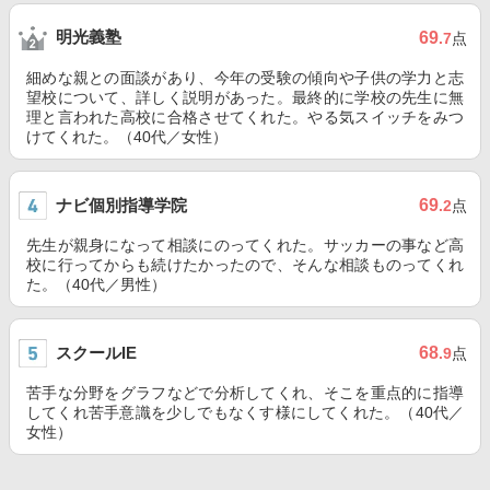
明光義塾
69
.7
点
細めな親との面談があり、今年の受験の傾向や子供の学力と志
望校について、詳しく説明があった。最終的に学校の先生に無
理と言われた高校に合格させてくれた。やる気スイッチをみつ
けてくれた。（40代／女性）
ナビ個別指導学院
69
.2
点
先生が親身になって相談にのってくれた。サッカーの事など高
校に行ってからも続けたかったので、そんな相談ものってくれ
た。（40代／男性）
スクールIE
68
.9
点
苦手な分野をグラフなどで分析してくれ、そこを重点的に指導
してくれ苦手意識を少しでもなくす様にしてくれた。（40代／
女性）