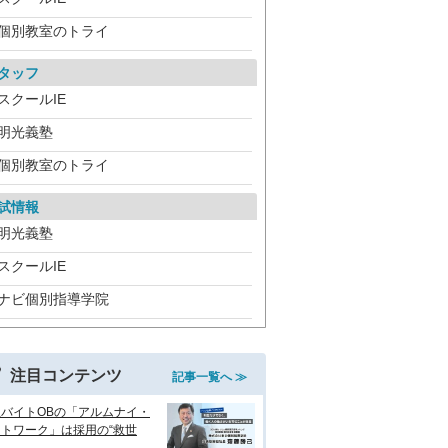
個別教室のトライ
タッフ
スクールIE
明光義塾
個別教室のトライ
試情報
明光義塾
スクールIE
ナビ個別指導学院
注目コンテンツ
記事一覧へ ≫
生バイトOBの「アルムナイ・
トワーク」は採用の“救世