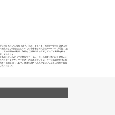
で公開されている情報（文字、写真、イラスト、画像データ等）及びこれ
・編集および構造などについての著作権は株式会社oricon MEに帰属してお
これらの情報を権利者の許可なく無断転載・複製などの二次利用を行うこ
禁じております。
で掲載しているすべての情報やデータは、当社の調査に基づいた結果から
ものとなりますが、サービスへの感想については、サービスの利用者が提
見解・感想となっており、当社の見解・意見ではないことをご理解いただ
ご覧ください。