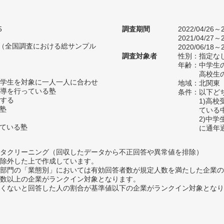
5
調査期間
2022/04/26～2
2021/04/27～2
人（全国調査における総サンプル
2020/06/18～2
調査対象者
性別：指定な
年齢：中学生の
高校生の
学生を対象に一人一人に合わせ
地域：北関東
導を行っている塾
条件：以下ど
する
1)高
い塾
ている
2)中
っている塾
に通年
タクリーニング（回収したデータから不正回答や異常値を排除）
除外した上で作成しています。
部門の「業態別」においては有効回答者数が規定人数を満たした企業の
数以上の企業がランクイン対象となります。
めたくないと回答した人の割合が基準値以下の企業がランクイン対象とな