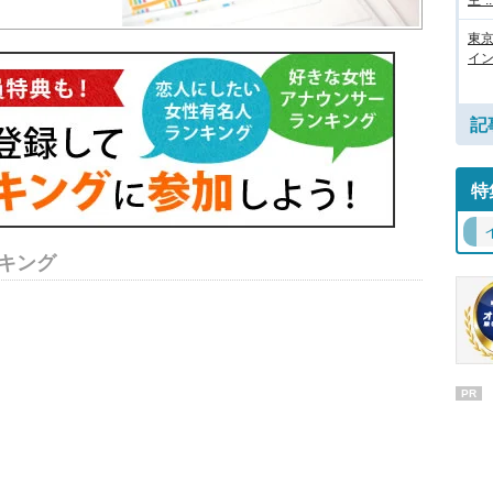
主”..
東
イン
記
特
キング
PR