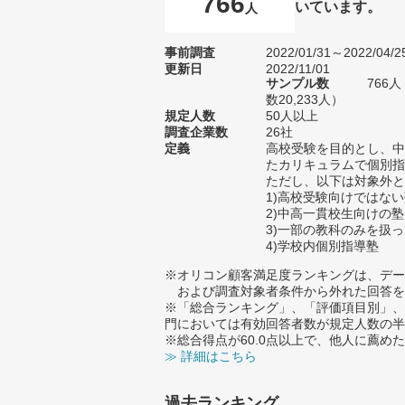
766
いています。
人
事前調査
2022/01/31～2022/04/2
更新日
2022/11/01
サンプル数
766
数20,233人）
規定人数
50人以上
調査企業数
26社
定義
高校受験を目的とし、中
たカリキュラムで個別指
ただし、以下は対象外と
1)高校受験向けではな
2)中高一貫校生向けの塾
3)一部の教科のみを扱
4)学校内個別指導塾
※オリコン顧客満足度ランキングは、デー
および調査対象者条件から外れた回答を
※「総合ランキング」、「評価項目別」、
門においては有効回答者数が規定人数の半
※総合得点が60.0点以上で、他人に薦
≫ 詳細はこちら
過去ランキング