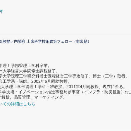
0年
部教授／内閣府 上席科学技術政策フェロー（非常勤）
大学理工学部管理工学科卒業。
ター大学経営大学院修士課程修了。
大学大学院理工学研究科博士課程経営工学専攻修了。博士（工学）取得。
社会工学系・講師。2002年6月同助教授。
義塾大学理工学部管理工学科・准教授。2011年4月同教授、現在に至る。
府 科学技術・イノベーション推進事務局参事官（インフラ・防災担当）
計解析、品質管理、マーケティング。
いての詳細はこちら