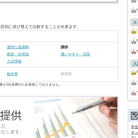
ス
項目別に並び替えて比較することが出来ます。
適切な受講料
講師
教室・自習室
通いやすさ・治安
入試情報
入
栃木県
群馬県
業が2社未満のため発表しておりません。
学
ネッ