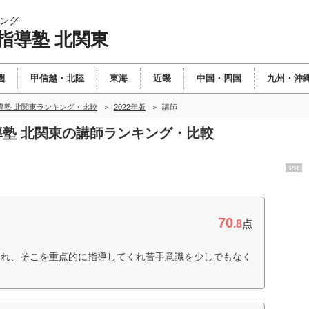
ング
指導塾 北関東
圏
甲信越・北陸
東海
近畿
中国・四国
九州・沖
導塾 北関東ランキング・比較
2022年版
講師
指導塾 北関東の講師ランキング・比較
PR
70
.8
点
くれ、そこを重点的に指導してくれ苦手意識を少しでもなく