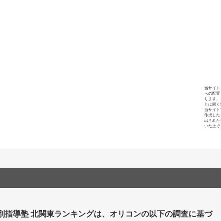
当サイト
らの配置
ります。
とは固く
当サイト
作成した
出された
いた上で
個別指導塾 北関東ランキングは、オリコンの以下の調査に基づ