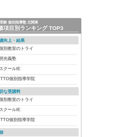
受験 個別指導塾 北関東
価項目別ランキング TOP3
績向上・結果
個別教室のトライ
明光義塾
スクールIE
ITTO個別指導学院
切な受講料
個別教室のトライ
スクールIE
ITTO個別指導学院
師