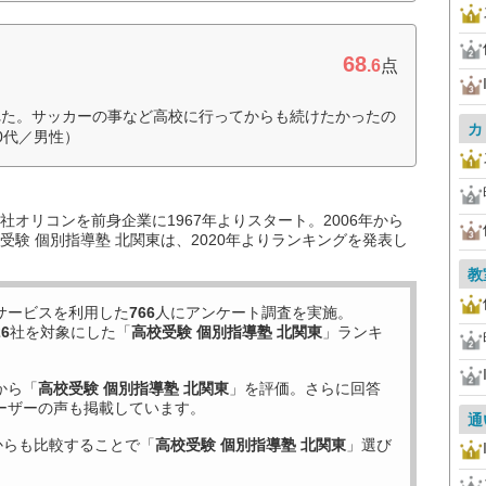
68
.6
点
れた。サッカーの事など高校に行ってからも続けたかったの
カ
0代／男性）
オリコンを前身企業に1967年よりスタート。2006年から
験 個別指導塾 北関東は、2020年よりランキングを発表し
教
サービスを利用した
766
人にアンケート調査を実施。
26
社を対象にした「
高校受験 個別指導塾 北関東
」ランキ
から「
高校受験 個別指導塾 北関東
」を評価。さらに回答
ーザーの声も掲載しています。
通
からも比較することで「
高校受験 個別指導塾 北関東
」選び