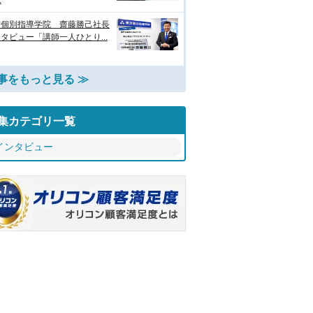
.
京個別指導学院 齋藤勝己社長
タビュー「講師一人ひとり...
事をもっと見る ≫
集カテゴリ一覧
インタビュー