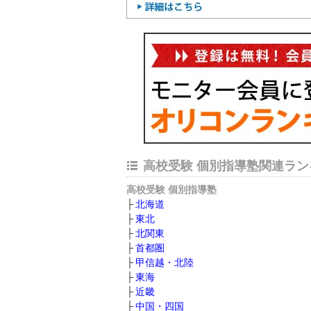
高校受験 個別指導塾関連ラン
高校受験 個別指導塾
北海道
東北
北関東
首都圏
甲信越・北陸
東海
近畿
中国・四国