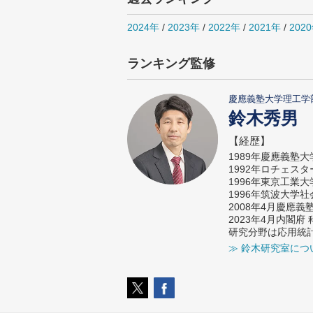
2024年
/
2023年
/
2022年
/
2021年
/
202
ランキング監修
慶應義塾大学理工学
鈴木秀男
【経歴】
1989年慶應義塾
1992年ロチェス
1996年東京工業
1996年筑波大学
2008年4月慶應
2023年4月内閣
研究分野は応用統
≫ 鈴木研究室につ