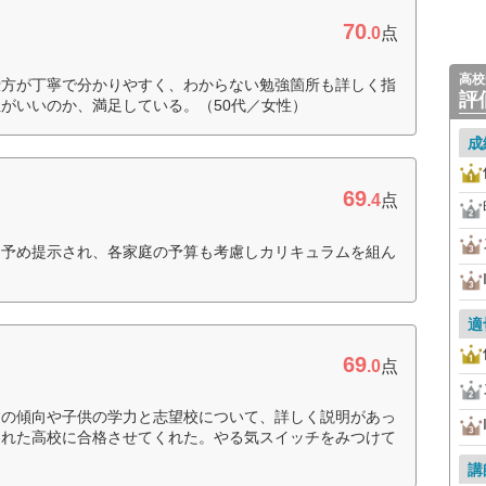
70
.0
点
高校
仕方が丁寧で分かりやすく、わからない勉強箇所も詳しく指
評
がいいのか、満足している。（50代／女性）
成
69
.4
点
を予め提示され、各家庭の予算も考慮しカリキュラムを組ん
適
69
.0
点
験の傾向や子供の学力と志望校について、詳しく説明があっ
われた高校に合格させてくれた。やる気スイッチをみつけて
講