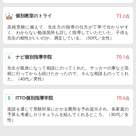
個別教室のトライ
71
.2
点
高校受験に備えて、先生方の指導の仕方が丁寧で分かりやす
く、わからない勉強箇所も詳しく指導していただいた。子供も
先生の相性がいいのか、満足している。（50代／女性）
ナビ個別指導学院
70
.7
点
先生が親身になって相談にのってくれた。サッカーの事など高
校に行ってからも続けたかったので、そんな相談ものってくれ
た。（40代／男性）
ITTO個別指導学院
70
.0
点
面談を通じて受験対策にかかる費用を予め提示され、各家庭の
予算も考慮しカリキュラムを組んでくれるところ。（30代／女
性）