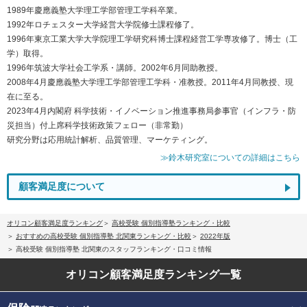
1989年慶應義塾大学理工学部管理工学科卒業。
1992年ロチェスター大学経営大学院修士課程修了。
1996年東京工業大学大学院理工学研究科博士課程経営工学専攻修了。博士（工
学）取得。
1996年筑波大学社会工学系・講師。2002年6月同助教授。
2008年4月慶應義塾大学理工学部管理工学科・准教授。2011年4月同教授、現
在に至る。
2023年4月内閣府 科学技術・イノベーション推進事務局参事官（インフラ・防
災担当）付上席科学技術政策フェロー（非常勤）
研究分野は応用統計解析、品質管理、マーケティング。
≫鈴木研究室についての詳細はこちら
顧客満足度について
オリコン顧客満足度ランキング
高校受験 個別指導塾ランキング・比較
おすすめの高校受験 個別指導塾 北関東ランキング・比較
2022年版
高校受験 個別指導塾 北関東のスタッフランキング・口コミ情報
オリコン顧客満足度
ランキング一覧