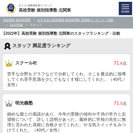
オリコン顧客満足度ランキング
高校受験 個別指導塾 北関東
高校受験 個別指導塾
おすすめの高校受験 個別指導塾 北関東ランキング・比較
2022年版
スタッフ
【2022年】高校受験 個別指導塾 北関東のスタッフランキング・比較
スタッフ 満足度ランキング
スクールIE
71
.6
点
苦手な分野をグラフなどで分析してくれ、そこを重点的に指導
してくれ苦手意識を少しでもなくす様にしてくれた。（40代／
女性）
明光義塾
71
.5
点
細めな親との面談があり、今年の受験の傾向や子供の学力と志
望校について、詳しく説明があった。最終的に学校の先生に無
理と言われた高校に合格させてくれた。やる気スイッチをみつ
けてくれた。（40代／女性）