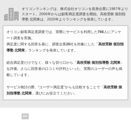
オリコンランキングは、株式会社オリコンを前身企業に1967年より
スタート。2006年からは顧客満足度調査を開始。高校受験 個別指
導塾 北関東は、2020年よりランキングを発表しています。
オリコン顧客満足度調査では、実際にサービスを利用した
766
人にアンケ
ート調査を実施。
満足度に関する回答を基に、調査企業
26
社を対象にした「
高校受験 個別指
導塾 北関東
」ランキングを発表しています。
総合満足度だけでなく、様々な切り口から「
高校受験 個別指導塾 北関東
」
を評価。さらに回答者の口コミや評判といった、実際のユーザーの声も掲
載しています。
サービス検討の際、“ユーザー満足度”からも比較することで「
高校受験 個
別指導塾 北関東
」選びにお役立てください。
PR