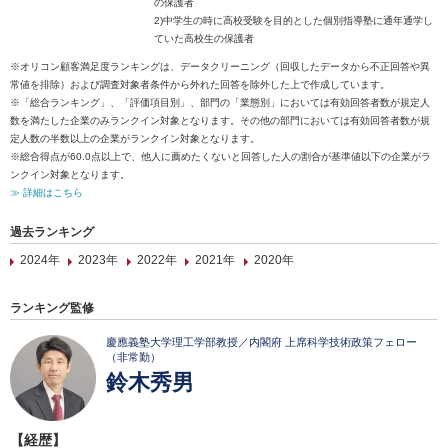
の保護者
2)中学生の時に高校受験を目的とした個別指導塾に通年通学し
ていた高校生の保護者
※オリコン顧客満足度ランキングは、データクリーニング（回収したデータから不正回答や異
常値を排除）および調査対象者条件から外れた回答を除外した上で作成しています。
※「総合ランキング」、「評価項目別」、部門の「業態別」においては有効回答者数が規定人
数を満たした企業のみランクイン対象となります。その他の部門においては有効回答者数が規
定人数の半数以上の企業がランクイン対象となります。
※総合得点が60.0点以上で、他人に薦めたくないと回答した人の割合が基準値以下の企業がラ
ンクイン対象となります。
≫ 詳細はこちら
過去ランキング
2024年
2023年
2022年
2021年
2020年
ランキング監修
慶應義塾大学理工学部教授／内閣府 上席科学技術政策フェロー
（非常勤）
鈴木秀男
【経歴】