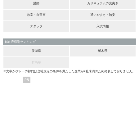
講師
カリキュラムの充実さ
教室・自習室
通いやすさ・治安
スタッフ
入試情報
都道府県別ランキング
茨城県
栃木県
群馬県
※文字がグレーの部門は当社規定の条件を満たした企業が2社未満のため発表しておりません。
PR