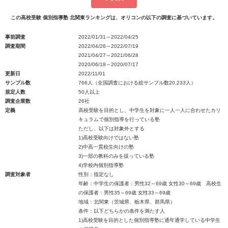
この高校受験 個別指導塾 北関東ランキングは、オリコンの以下の調査に基づいています。
事前調査
2022/01/31～2022/04/25
調査期間
2022/04/26～2022/07/19
2021/04/27～2021/06/28
2020/06/18～2020/07/17
更新日
2022/11/01
サンプル数
766人（全国調査における総サンプル数20,233人）
規定人数
50人以上
調査企業数
26社
定義
高校受験を目的とし、中学生を対象に一人一人に合わせたカリ
キュラムで個別指導を行っている塾
ただし、以下は対象外とする
1)高校受験向けではない塾
2)中高一貫校生向けの塾
3)一部の教科のみを扱っている塾
4)学校内個別指導塾
調査対象者
性別：指定なし
年齢：中学生の保護者：男性32～69歳 女性30～69歳 高校生
の保護者：男性35～69歳 女性33～69歳
地域：北関東（茨城県、栃木県、群馬県）
条件：以下どちらかの条件を満たす人
1)高校受験を目的とした個別指導塾に通年通学している中学生