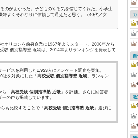
べるのがよかった。子どものやる気を信じてくれた。小学生
 機嫌よくそれなりに信頼して通えたと思う。（40代／女
カ
オリコンを前身企業に1967年よりスタート。2006年から
験 個別指導塾 近畿は、2014年よりランキングを発表して
自
サービスを利用した
1,953
人にアンケート調査を実施。
40
社を対象にした「
高校受験 個別指導塾 近畿
」ランキン
から「
高校受験 個別指導塾 近畿
」を評価。さらに回答者
教
ザーの声も掲載しています。
からも比較することで「
高校受験 個別指導塾 近畿
」選びに