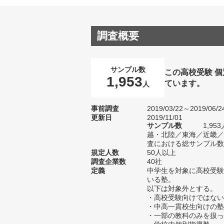
調査概要
サンプル数
この高校受験 
1,953
ています。
人
事前調査
2019/03/22～2019/06/2
更新日
2019/11/01
サンプル数
1,9
越・北陸／東海／近畿／
査における総サンプル数1
規定人数
50人以上
調査企業数
40社
定義
中学生を対象に高校受験
いる塾。
以下は対象外とする。
・高校受験向けではない
・中高一貫校生向けの塾
・一部の教科のみを扱っ