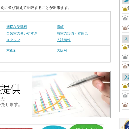
通
目別に並び替えて比較することが出来ます。
適切な受講料
講師
自習室の使いやすさ
教室の設備・雰囲気
ス
スタッフ
入試情報
京都府
大阪府
入