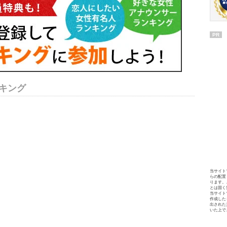
PR
キング
当サイト
らの配置
ります。
とは固く
当サイト
作成した
出された
いた上で