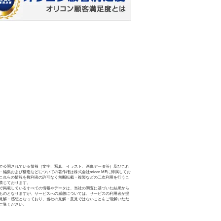
で公開されている情報（文字、写真、イラスト、画像データ等）及びこれ
・編集および構造などについての著作権は株式会社oricon MEに帰属してお
これらの情報を権利者の許可なく無断転載・複製などの二次利用を行うこ
禁じております。
で掲載しているすべての情報やデータは、当社の調査に基づいた結果から
ものとなりますが、サービスへの感想については、サービスの利用者が提
見解・感想となっており、当社の見解・意見ではないことをご理解いただ
ご覧ください。