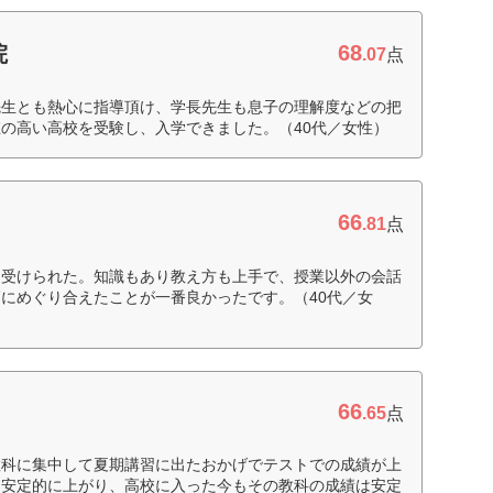
68
院
.07
点
先生とも熱心に指導頂け、学長先生も息子の理解度などの把
の高い高校を受験し、入学できました。（40代／女性）
66
.81
点
く受けられた。知識もあり教え方も上手で、授業以外の会話
にめぐり合えたことが一番良かったです。（40代／女
66
.65
点
教科に集中して夏期講習に出たおかげでテストでの成績が上
も安定的に上がり、高校に入った今もその教科の成績は安定