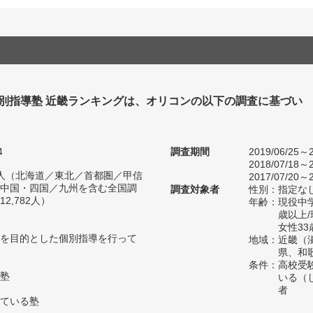
個別指導塾 近畿ランキングは、オリコンの以下の調査に基づい
4
調査期間
2019/06/25～2
2018/07/18～2
53人（北海道／東北／首都圏／甲信
2017/07/20～2
中国・四国／九州を含む全国調
調査対象者
性別：指定な
2,782人）
年齢：現役中学
歳以上
女性33
を目的とした個別指導を行って
地域：近畿（
県、和
条件：高校受
塾
いる（
者
ている塾