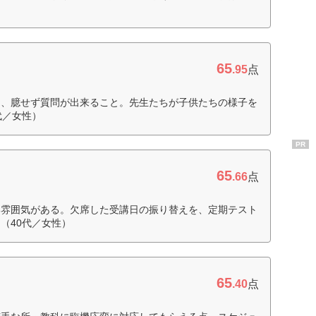
65
.95
点
て、臆せず質問が出来ること。先生たちが子供たちの様子を
代／女性）
PR
65
.66
点
い雰囲気がある。欠席した受講日の振り替えを、定期テスト
（40代／女性）
65
.40
点