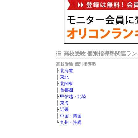
高校受験 個別指導塾関連ラン
高校受験 個別指導塾
北海道
東北
北関東
首都圏
甲信越・北陸
東海
近畿
中国・四国
九州・沖縄