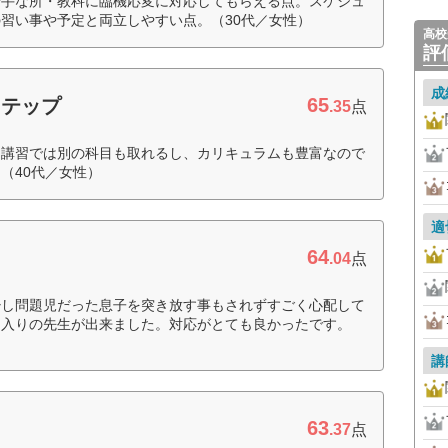
苦手な所・教科に臨機応変に対応してもらえる点。スケジュ
習い事や予定と両立しやすい点。（30代／女性）
高校
評
成
65
ステップ
.35
点
期講習では別の科目も取れるし、カリキュラムも豊富なので
（40代／女性）
適
64
.04
点
少し問題児だった息子を突き放す事もされずすごく心配して
に入りの先生が出来ました。対応がとても良かったです。
講
63
.37
点