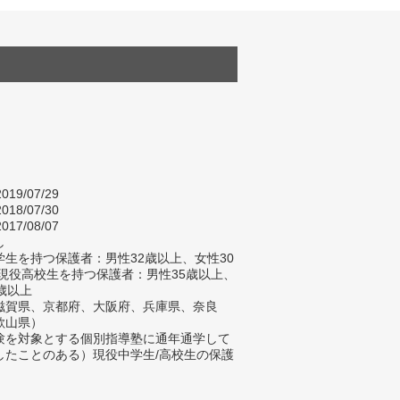
019/07/29
018/07/30
017/08/07
し
生を持つ保護者：男性32歳以上、女性30
/現役高校生を持つ保護者：男性35歳以上、
歳以上
滋賀県、京都府、大阪府、兵庫県、奈良
歌山県）
験を対象とする個別指導塾に通年通学して
したことのある）現役中学生/高校生の保護