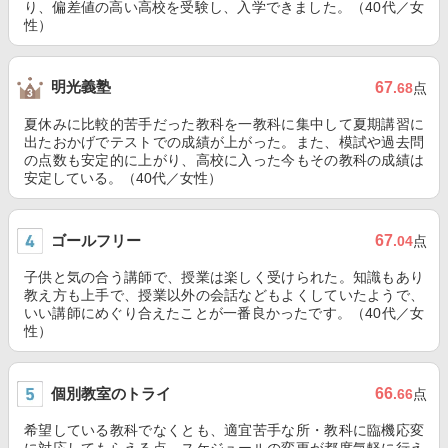
り、偏差値の高い高校を受験し、入学できました。（40代／女
性）
明光義塾
67
.68
点
夏休みに比較的苦手だった教科を一教科に集中して夏期講習に
出たおかげでテストでの成績が上がった。また、模試や過去問
の点数も安定的に上がり、高校に入った今もその教科の成績は
安定している。（40代／女性）
ゴールフリー
67
.04
点
子供と気の合う講師で、授業は楽しく受けられた。知識もあり
教え方も上手で、授業以外の会話などもよくしていたようで、
いい講師にめぐり合えたことが一番良かったです。（40代／女
性）
個別教室のトライ
66
.66
点
希望している教科でなくとも、適宜苦手な所・教科に臨機応変