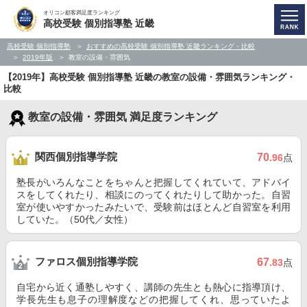
オリコン顧客満足度ランキング
高校受験 個別指導塾 近畿
高校受験 個別指導塾
おすすめの高校受験 個別指導塾 近畿ランキング・比較
2019年版
教室の設備・雰囲気
【2019年】高校受験 個別指導塾 近畿の教室の設備・雰囲気ランキング・
比較
教室の設備・雰囲気 満足度ランキング
関西個別指導学院
70
.96
点
塾長がいろんなことをちゃんと把握してくれていて、アドバイ
スをしてくれたり、相談にのってくれたりして助かった。自習
室が使いやすかったみたいで、受験前はほとんど自習室を利用
していた。（50代／女性）
ファロス個別指導学院
67
.83
点
自宅から近く通塾しやすく、講師の先生とも熱心に指導頂け、
学長先生も息子の理解度などの把握してくれ、思っていたよ