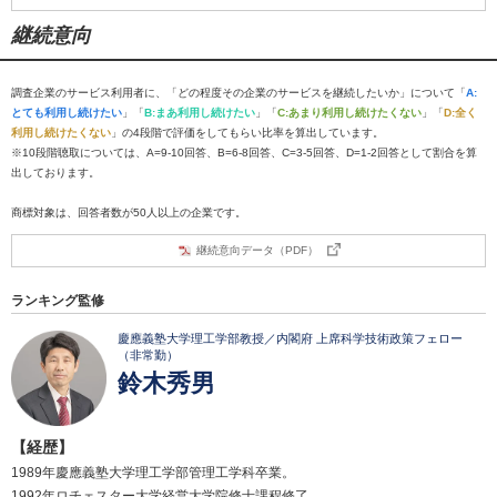
継続意向
調査企業のサービス利用者に、「どの程度その企業のサービスを継続したいか」について「
A:
とても利用し続けたい
」「
B:まあ利用し続けたい
」「
C:あまり利用し続けたくない
」「
D:全く
利用し続けたくない
」の4段階で評価をしてもらい比率を算出しています。
※10段階聴取については、A=9-10回答、B=6-8回答、C=3-5回答、D=1-2回答として割合を算
出しております。
商標対象は、回答者数が50人以上の企業です。
継続意向データ（PDF）
ランキング監修
慶應義塾大学理工学部教授／内閣府 上席科学技術政策フェロー
（非常勤）
鈴木秀男
【経歴】
1989年慶應義塾大学理工学部管理工学科卒業。
1992年ロチェスター大学経営大学院修士課程修了。