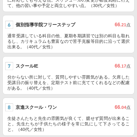
に対応してもらえる点。スケジュールの変更が都度気軽に行え
て、他の習い事や予定と両立しやすい点。（30代／女性）
個別指導学院フリーステップ
66
.21
点
通常受講している科目の他、夏期冬期講習では別の科目も取れ
るし、カリキュラムも豊富なので苦手克服等目的に沿って選択
出来る。（40代／女性）
スクールIE
66
.17
点
分からない所に対して、質問しやすい雰囲気がある。欠席した
受講日の振り替えを、定期テスト前に充ててくれるなどの配慮
がある。（40代／女性）
京進スクール・ワン
66
.04
点
生徒さんたちと先生の雰囲気が良くて、臆せず質問が出来るこ
と。先生たちが子供たちの様子を常に気にして下さってるこ
と。（40代／女性）