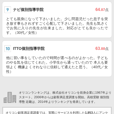
ナビ個別指導学院
64
.87
点
とても親身になって下さいました。少し問題児だった息子を突
き放す事もされずすごく心配して下さいました。先生も気さく
でお気に入りの先生が出来ました。対応がとても良かったで
す。（30代／女性）
ITTO個別指導学院
63
.88
点
他に習い事をしていたので時間が選べるのがよかった。子ども
のやる気を信じてくれた。小学生から通っていたので 本人も要
領よく 機嫌よくそれなりに信頼して通えたと思う。（40代／女
性）
オリコンランキングは、株式会社オリコンを前身企業に1967年より
スタート。2006年からは顧客満足度調査を開始。高校受験 個別指
導塾 近畿は、2014年よりランキングを発表しています。
オリコン顧客満足度調査では、実際にサービスを利用した
1,953
人にアンケ