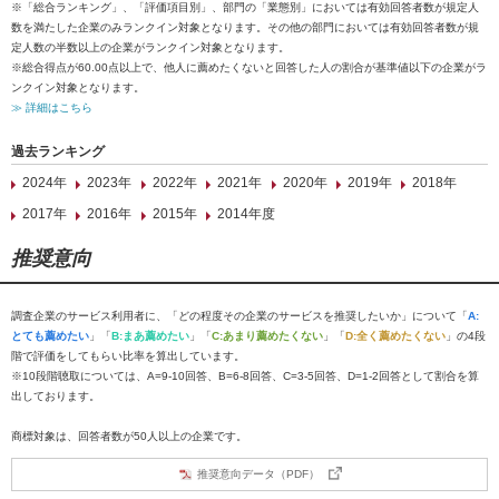
※「総合ランキング」、「評価項目別」、部門の「業態別」においては有効回答者数が規定人
数を満たした企業のみランクイン対象となります。その他の部門においては有効回答者数が規
定人数の半数以上の企業がランクイン対象となります。
※総合得点が60.00点以上で、他人に薦めたくないと回答した人の割合が基準値以下の企業がラ
ンクイン対象となります。
≫ 詳細はこちら
過去ランキング
2024年
2023年
2022年
2021年
2020年
2019年
2018年
2017年
2016年
2015年
2014年度
推奨意向
調査企業のサービス利用者に、「どの程度その企業のサービスを推奨したいか」について「
A:
とても薦めたい
」「
B:まあ薦めたい
」「
C:あまり薦めたくない
」「
D:全く薦めたくない
」の4段
階で評価をしてもらい比率を算出しています。
※10段階聴取については、A=9-10回答、B=6-8回答、C=3-5回答、D=1-2回答として割合を算
出しております。
商標対象は、回答者数が50人以上の企業です。
推奨意向データ（PDF）