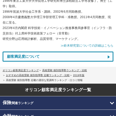
1996年東京工業大学大学院理工学研究科博士課程経営工学専攻修了。博士（工
学）取得。
1996年筑波大学社会工学系・講師。2002年6月同助教授。
2008年4月慶應義塾大学理工学部管理工学科・准教授。2011年4月同教授、現
在に至る。
2023年4月内閣府 科学技術・イノベーション推進事務局参事官（インフラ・防
災担当）付上席科学技術政策フェロー（非常勤）
研究分野は応用統計解析、品質管理、マーケティング。
≫鈴木研究室についての詳細はこちら
顧客満足度について
オリコン顧客満足度ランキング
高校受験 個別指導塾ランキング・比較
おすすめの高校受験 個別指導塾 近畿ランキング・比較
2019年版
高校受験 個別指導塾 近畿の適切な受講料ランキング・口コミ情報
オリコン顧客満足度
ランキング一覧
保険
関連ランキング