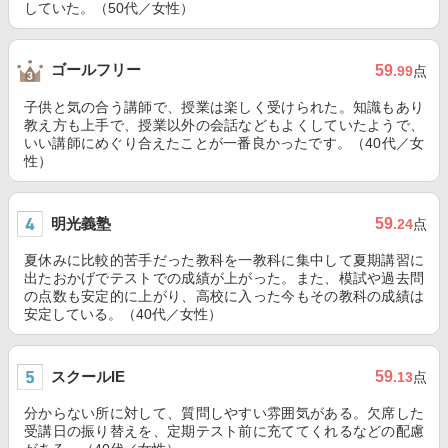
していた。（50代／女性）
ゴールフリー
59
.99
点
子供と気の合う講師で、授業は楽しく受けられた。知識もあり
教え方も上手で、授業以外の会話などもよくしていたようで、
いい講師にめぐり合えたことが一番良かったです。（40代／女
性）
明光義塾
59
.24
点
夏休みに比較的苦手だった教科を一教科に集中して夏期講習に
出たおかげでテストでの成績が上がった。また、模試や過去問
の点数も安定的に上がり、高校に入った今もその教科の成績は
安定している。（40代／女性）
スクールIE
59
.13
点
分からない所に対して、質問しやすい雰囲気がある。欠席した
受講日の振り替えを、定期テスト前に充ててくれるなどの配慮