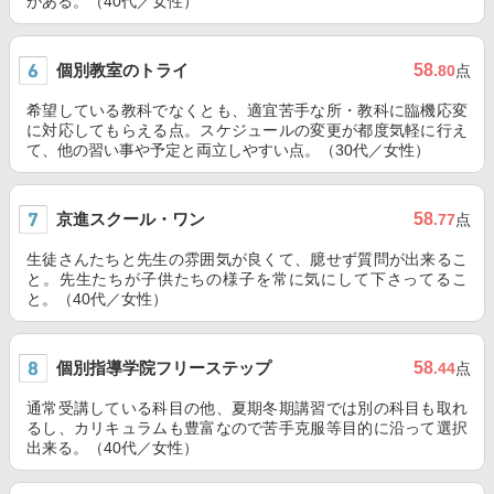
がある。（40代／女性）
個別教室のトライ
58
.80
点
希望している教科でなくとも、適宜苦手な所・教科に臨機応変
に対応してもらえる点。スケジュールの変更が都度気軽に行え
て、他の習い事や予定と両立しやすい点。（30代／女性）
京進スクール・ワン
58
.77
点
生徒さんたちと先生の雰囲気が良くて、臆せず質問が出来るこ
と。先生たちが子供たちの様子を常に気にして下さってるこ
と。（40代／女性）
個別指導学院フリーステップ
58
.44
点
通常受講している科目の他、夏期冬期講習では別の科目も取れ
るし、カリキュラムも豊富なので苦手克服等目的に沿って選択
出来る。（40代／女性）