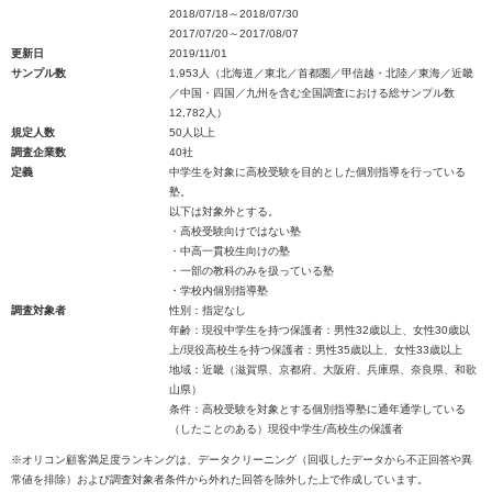
2018/07/18～2018/07/30
2017/07/20～2017/08/07
更新日
2019/11/01
サンプル数
1,953人（北海道／東北／首都圏／甲信越・北陸／東海／近畿
／中国・四国／九州を含む全国調査における総サンプル数
12,782人）
規定人数
50人以上
調査企業数
40社
定義
中学生を対象に高校受験を目的とした個別指導を行っている
塾。
以下は対象外とする。
・高校受験向けではない塾
・中高一貫校生向けの塾
・一部の教科のみを扱っている塾
・学校内個別指導塾
調査対象者
性別：指定なし
年齢：現役中学生を持つ保護者：男性32歳以上、女性30歳以
上/現役高校生を持つ保護者：男性35歳以上、女性33歳以上
地域：近畿（滋賀県、京都府、大阪府、兵庫県、奈良県、和歌
山県）
条件：高校受験を対象とする個別指導塾に通年通学している
（したことのある）現役中学生/高校生の保護者
※オリコン顧客満足度ランキングは、データクリーニング（回収したデータから不正回答や異
常値を排除）および調査対象者条件から外れた回答を除外した上で作成しています。