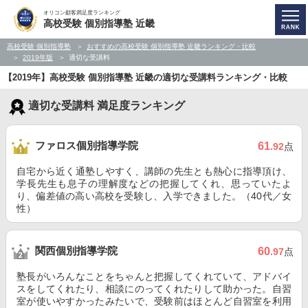
オリコン顧客満足度ランキング
高校受験 個別指導塾 近畿
高校受験 個別指導塾
おすすめの高校受験 個別指導塾 近畿ランキング・比較
2019年版
適切な受講料
【2019年】高校受験 個別指導塾 近畿の適切な受講料ランキング・比較
適切な受講料 満足度ランキング
ファロス個別指導学院
61
.92
点
自宅から近く通塾しやすく、講師の先生とも熱心に指導頂け、
学長先生も息子の理解度などの把握してくれ、思っていたよ
り、偏差値の高い高校を受験し、入学できました。（40代／女
性）
関西個別指導学院
60
.97
点
塾長がいろんなことをちゃんと把握してくれていて、アドバイ
スをしてくれたり、相談にのってくれたりして助かった。自習
室が使いやすかったみたいで、受験前はほとんど自習室を利用