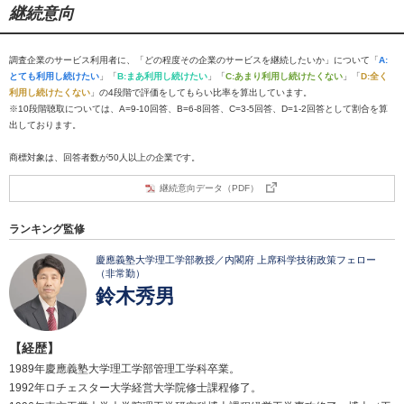
継続意向
調査企業のサービス利用者に、「どの程度その企業のサービスを継続したいか」について「
A:
とても利用し続けたい
」「
B:まあ利用し続けたい
」「
C:あまり利用し続けたくない
」「
D:全く
利用し続けたくない
」の4段階で評価をしてもらい比率を算出しています。
※10段階聴取については、A=9-10回答、B=6-8回答、C=3-5回答、D=1-2回答として割合を算
出しております。
商標対象は、回答者数が50人以上の企業です。
継続意向データ（PDF）
ランキング監修
慶應義塾大学理工学部教授／内閣府 上席科学技術政策フェロー
（非常勤）
鈴木秀男
【経歴】
1989年慶應義塾大学理工学部管理工学科卒業。
1992年ロチェスター大学経営大学院修士課程修了。