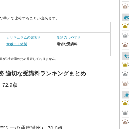
教
並び替えて比較することが出来ます。
カリキュラムの充実さ
受講のしやすさ
サポート体制
適切な受講料
サ
業が2社未満のため発表しておりません。
務 適切な受講料ランキングまとめ
72.9点
適
ミーの通信講座） 70.0点