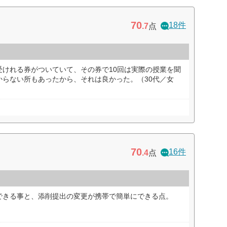
70
18件
.7
点
受けれる券がついていて、その券で10回は実際の授業を聞
からない所もあったから、それは良かった。（30代／女
70
16件
.4
点
できる事と、添削提出の変更が携帯で簡単にできる点。