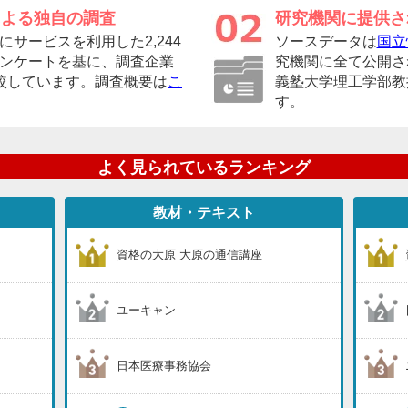
による独自の調査
研究機関に提供さ
サービスを利用した2,244
ソースデータは
国立
ンケートを基に、調査企業
究機関に全て公開さ
較しています。調査概要は
こ
義塾大学理工学部教
す。
よく見られているランキング
教材・テキスト
資格の大原 大原の通信講座
ユーキャン
日本医療事務協会