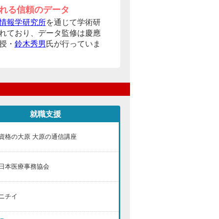
れる信頼のデータ
情報学研究所
を通じて学術研
れており、データ監修は慶應
授・
鈴木秀男
氏が行っていま
就職支援
資格の大原 大原の通信講座
日本医療事務協会
ニチイ