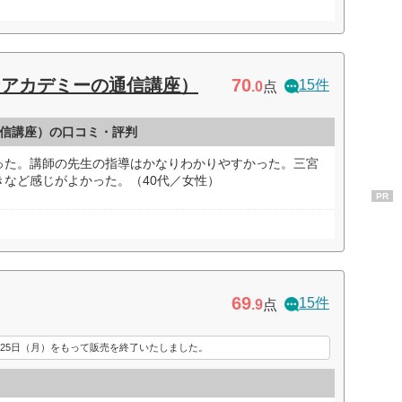
70
ンアカデミーの通信講座）
15件
.0
点
信講座）の口コミ・評判
った。講師の先生の指導はかなりわかりやすかった。三宮
など感じがよかった。（40代／女性）
PR
69
15件
.9
点
月25日（月）をもって販売を終了いたしました。