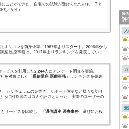
組むことができた。自宅での試験が受けられたのも、子ど
0代／女性）
通信
評
入
オリコンを前身企業に1967年よりスタート。2006年から
講座 医療事務は、2017年よりランキングを発表していま
カ
サービスを利用した
2,244
人にアンケート調査を実施。
9
社を対象にした「
通信講座 医療事務
」ランキングを発表
さ、カリキュラムの充実さ、サポート体制など様々な切り
さらに回答者の口コミや評判といった、実際のユーザーの
受
らもサービスを比較し、「
通信講座 医療事務
」選びにお役