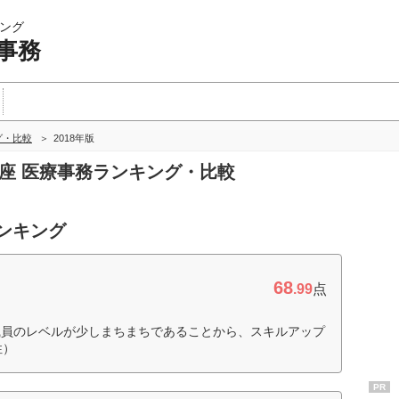
ング
事務
グ・比較
2018年版
講座 医療事務ランキング・比較
ランキング
68
.99
点
職員のレベルが少しまちまちであることから、スキルアップ
性）
PR