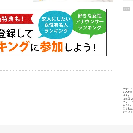
PR
当サイト
らの配置
ります。
とは固く
当サイト
作成した
出された
いた上で