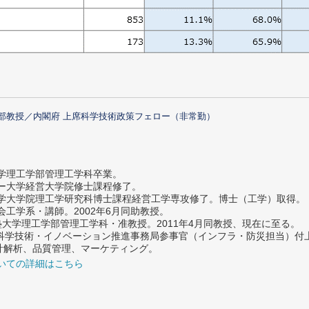
部教授／内閣府 上席科学技術政策フェロー（非常勤）
大学理工学部管理工学科卒業。
ター大学経営大学院修士課程修了。
大学大学院理工学研究科博士課程経営工学専攻修了。博士（工学）取得。
社会工学系・講師。2002年6月同助教授。
義塾大学理工学部管理工学科・准教授。2011年4月同教授、現在に至る。
府 科学技術・イノベーション推進事務局参事官（インフラ・防災担当）
計解析、品質管理、マーケティング。
いての詳細はこちら