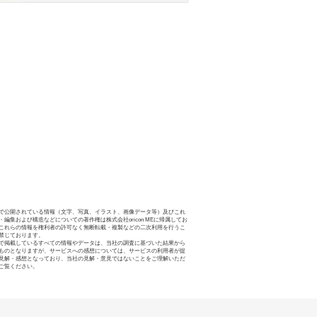
で公開されている情報（文字、写真、イラスト、画像データ等）及びこれ
・編集および構造などについての著作権は株式会社oricon MEに帰属してお
これらの情報を権利者の許可なく無断転載・複製などの二次利用を行うこ
禁じております。
で掲載しているすべての情報やデータは、当社の調査に基づいた結果から
ものとなりますが、サービスへの感想については、サービスの利用者が提
見解・感想となっており、当社の見解・意見ではないことをご理解いただ
ご覧ください。