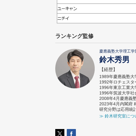
ランキング監修
慶應義塾大学理工学
鈴木秀男
【経歴】
1989年慶應義塾
1992年ロチェス
1996年東京工業
1996年筑波大学
2008年4月慶應
2023年4月内閣
研究分野は応用統
≫ 鈴木研究室につ