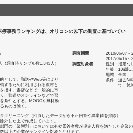
 医療事務ランキングは、オリコンの以下の調査に基づいてい
6
調査期間
2018/06/07～2
2017/05/15～2
38人（調査時サンプル数1,343人）
調査対象者
性別：指定な
年齢：18歳以
地域：全国
的として、郵送やWeb等により
条件：過去6
習するために利用される教材と
で、勉
を指す。書店などで一般的に市
り、郵送やオンラインなどで習
を条件とする。MOOCや無料動
るものは除く。
タクリーニング（回収したデータから不正回答や異常値を排除）
除外した上で作成しています。
部門の「業態別」においては有効回答者数が規定人数を満たした企業の
数以上の企業がランクイン対象となります。