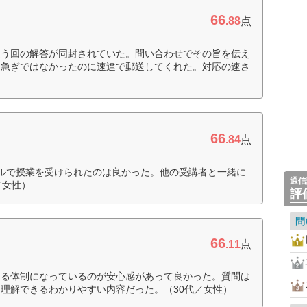
66
.88
点
違う回の解答が同封されていた。問い合わせでその旨を伝え
て急ぎではなかったのに速達で郵送してくれた。対応の速さ
66
.84
点
ルで授業を受けられたのは良かった。他の受講者と一緒に
通信
／女性）
評
問
66
.11
点
きる体制になっているのが安心感があって良かった。質問は
理解できるわかりやすい内容だった。（30代／女性）