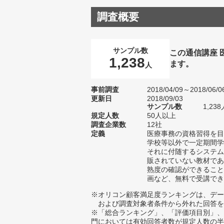
調査概要
サンプル数
この通信講座
1,238
ます。
人
事前調査
2018/04/09～2018/06/0
更新日
2018/09/03
サンプル数
1,2
規定人数
50人以上
調査企業数
12社
定義
医療事務の資格習得を目
学校等以外で一定期間学
それに付随するシステム
販されていない教材であ
熟度の確認ができること
画など、無料で受講でき
※オリコン顧客満足度ランキングは、デー
および調査対象者条件から外れた回答を
※「総合ランキング」、「評価項目別」、
門においては有効回答者数が規定人数の半