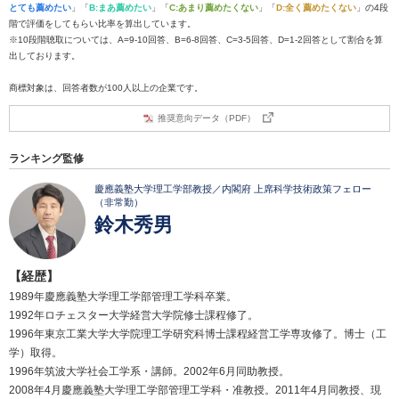
とても薦めたい
」「
B:まあ薦めたい
」「
C:あまり薦めたくない
」「
D:全く薦めたくない
」の4段
階で評価をしてもらい比率を算出しています。
※10段階聴取については、A=9-10回答、B=6-8回答、C=3-5回答、D=1-2回答として割合を算
出しております。
商標対象は、回答者数が100人以上の企業です。
推奨意向データ（PDF）
ランキング監修
慶應義塾大学理工学部教授／内閣府 上席科学技術政策フェロー
（非常勤）
鈴木秀男
【経歴】
1989年慶應義塾大学理工学部管理工学科卒業。
1992年ロチェスター大学経営大学院修士課程修了。
1996年東京工業大学大学院理工学研究科博士課程経営工学専攻修了。博士（工
学）取得。
1996年筑波大学社会工学系・講師。2002年6月同助教授。
2008年4月慶應義塾大学理工学部管理工学科・准教授。2011年4月同教授、現