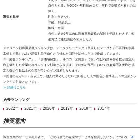
条件とする。MOOCや無料動画など、無料で受講できるものは
除く。
調査対象者
性別：指定なし
年齢：18歳以上
地域：全国
条件：過去6年以内に医療事務資格の試験を受験した人で、勉
強方法に通信講座を利用した人
※オリコン顧客満足度ランキングは、データクリーニング（回収したデータから不正回答や異
常値を排除）および調査対象者条件から外れた回答を除外した上で作成しています。
※「総合ランキング」、「評価項目別」、部門の「業態別」においては有効回答者数が規定人
数を満たした企業のみランクイン対象となります。その他の部門においては有効回答者数が規
定人数の半数以上の企業がランクイン対象となります。
※総合得点が60.00点以上で、他人に薦めたくないと回答した人の割合が基準値以下の企業がラ
ンクイン対象となります。
≫ 詳細はこちら
過去ランキング
2022年
2021年
2020年
2019年
2018年
2017年
推奨意向
調査企業のサービス利用者に、「どの程度その企業のサービスを推奨したいか」について「
A: