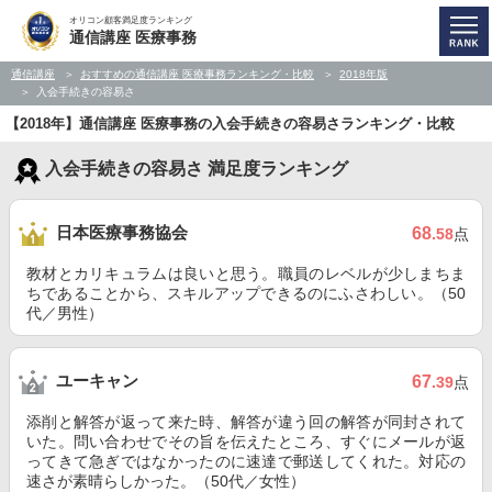
オリコン顧客満足度ランキング
通信講座 医療事務
通信講座
おすすめの通信講座 医療事務ランキング・比較
2018年版
入会手続きの容易さ
【2018年】通信講座 医療事務の入会手続きの容易さランキング・比較
入会手続きの容易さ 満足度ランキング
日本医療事務協会
68
.58
点
教材とカリキュラムは良いと思う。職員のレベルが少しまちま
ちであることから、スキルアップできるのにふさわしい。（50
代／男性）
ユーキャン
67
.39
点
添削と解答が返って来た時、解答が違う回の解答が同封されて
いた。問い合わせでその旨を伝えたところ、すぐにメールが返
ってきて急ぎではなかったのに速達で郵送してくれた。対応の
速さが素晴らしかった。（50代／女性）