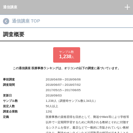
通信講座
通信講座 TOP
調査概要
サンプル数
1,238
人
この通信講座 医療事務ランキングは、オリコンの以下の調査に基づいています。
事前調査
2018/04/09～2018/06/06
調査期間
2018/06/07～2018/07/02
2017/05/15～2017/06/05
更新日
2018/09/03
サンプル数
1,238人（調査時サンプル数1,343人）
規定人数
50人以上
調査企業数
12社
定義
医療事務の資格習得を目的として、郵送やWeb等により学校等
以外で一定期間学習するために利用される教材とそれに付随す
るシステムを指す。書店などで一般的に市販されていない教材
であり、郵送やオンラインなどで習熟度の確認ができることを