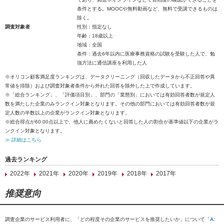
条件とする。MOOCや無料動画など、無料で受講できるものは
除く。
調査対象者
性別：指定なし
年齢：18歳以上
地域：全国
条件：過去6年以内に医療事務資格の試験を受験した人で、勉
強方法に通信講座を利用した人
※オリコン顧客満足度ランキングは、データクリーニング（回収したデータから不正回答や異
常値を排除）および調査対象者条件から外れた回答を除外した上で作成しています。
※「総合ランキング」、「評価項目別」、部門の「業態別」においては有効回答者数が規定人
数を満たした企業のみランクイン対象となります。その他の部門においては有効回答者数が規
定人数の半数以上の企業がランクイン対象となります。
※総合得点が60.00点以上で、他人に薦めたくないと回答した人の割合が基準値以下の企業がラ
ンクイン対象となります。
≫ 詳細はこちら
過去ランキング
2022年
2021年
2020年
2019年
2018年
2017年
推奨意向
調査企業のサービス利用者に、「どの程度その企業のサービスを推奨したいか」について「
A: