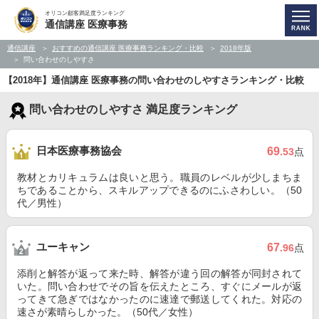
オリコン顧客満足度ランキング
通信講座 医療事務
通信講座
おすすめの通信講座 医療事務ランキング・比較
2018年版
問い合わせのしやすさ
【2018年】通信講座 医療事務の問い合わせのしやすさランキング・比較
問い合わせのしやすさ 満足度ランキング
日本医療事務協会
69
.53
点
教材とカリキュラムは良いと思う。職員のレベルが少しまちま
ちであることから、スキルアップできるのにふさわしい。（50
代／男性）
ユーキャン
67
.96
点
添削と解答が返って来た時、解答が違う回の解答が同封されて
いた。問い合わせでその旨を伝えたところ、すぐにメールが返
ってきて急ぎではなかったのに速達で郵送してくれた。対応の
速さが素晴らしかった。（50代／女性）