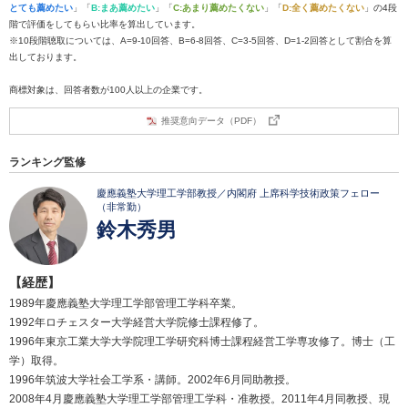
とても薦めたい
」「
B:まあ薦めたい
」「
C:あまり薦めたくない
」「
D:全く薦めたくない
」の4段
階で評価をしてもらい比率を算出しています。
※10段階聴取については、A=9-10回答、B=6-8回答、C=3-5回答、D=1-2回答として割合を算
出しております。
商標対象は、回答者数が100人以上の企業です。
推奨意向データ（PDF）
ランキング監修
慶應義塾大学理工学部教授／内閣府 上席科学技術政策フェロー
（非常勤）
鈴木秀男
【経歴】
1989年慶應義塾大学理工学部管理工学科卒業。
1992年ロチェスター大学経営大学院修士課程修了。
1996年東京工業大学大学院理工学研究科博士課程経営工学専攻修了。博士（工
学）取得。
1996年筑波大学社会工学系・講師。2002年6月同助教授。
2008年4月慶應義塾大学理工学部管理工学科・准教授。2011年4月同教授、現