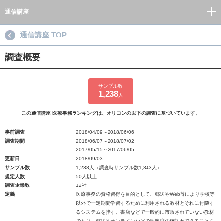
通信講座
通信講座 TOP
調査概要
サンプル数
1,238
人
この通信講座 医療事務ランキングは、オリコンの以下の調査に基づいています。
事前調査
2018/04/09～2018/06/06
調査期間
2018/06/07～2018/07/02
2017/05/15～2017/06/05
更新日
2018/09/03
サンプル数
1,238人（調査時サンプル数1,343人）
規定人数
50人以上
調査企業数
12社
定義
医療事務の資格習得を目的として、郵送やWeb等により学校等
以外で一定期間学習するために利用される教材とそれに付随す
るシステムを指す。書店などで一般的に市販されていない教材
であり、郵送やオンラインなどで習熟度の確認ができることを