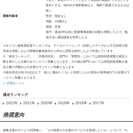
条件とする。MOOCや無料動画など、無料で受講できるものは
除く。
調査対象者
性別：指定なし
年齢：18歳以上
地域：全国
条件：過去6年以内に医療事務資格の試験を受験した人で、勉
強方法に通信講座を利用した人
※オリコン顧客満足度ランキングは、データクリーニング（回収したデータから不正回答や異
常値を排除）および調査対象者条件から外れた回答を除外した上で作成しています。
※「総合ランキング」、「評価項目別」、部門の「業態別」においては有効回答者数が規定人
数を満たした企業のみランクイン対象となります。その他の部門においては有効回答者数が規
定人数の半数以上の企業がランクイン対象となります。
※総合得点が60.00点以上で、他人に薦めたくないと回答した人の割合が基準値以下の企業がラ
ンクイン対象となります。
≫ 詳細はこちら
過去ランキング
2022年
2021年
2020年
2019年
2018年
2017年
推奨意向
調査企業のサービス利用者に、「どの程度その企業のサービスを推奨したいか」について「
A: