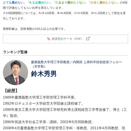
とても薦めたい
」「
B:まあ薦めたい
」「
C:あまり薦めたくない
」「
D:全く薦めたくない
」の4段
階で評価をしてもらい比率を算出しています。
※10段階聴取については、A=9-10回答、B=6-8回答、C=3-5回答、D=1-2回答として割合を算
出しております。
商標対象は、回答者数が100人以上の企業です。
推奨意向データ（PDF）
ランキング監修
慶應義塾大学理工学部教授／内閣府 上席科学技術政策フェロー
（非常勤）
鈴木秀男
【経歴】
1989年慶應義塾大学理工学部管理工学科卒業。
1992年ロチェスター大学経営大学院修士課程修了。
1996年東京工業大学大学院理工学研究科博士課程経営工学専攻修了。博士（工
学）取得。
1996年筑波大学社会工学系・講師。2002年6月同助教授。
2008年4月慶應義塾大学理工学部管理工学科・准教授。2011年4月同教授、現