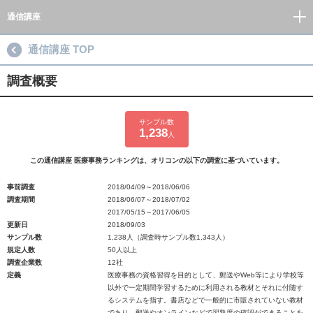
通信講座
通信講座 TOP
調査概要
サンプル数
1,238
人
この通信講座 医療事務ランキングは、オリコンの以下の調査に基づいています。
事前調査
2018/04/09～2018/06/06
調査期間
2018/06/07～2018/07/02
2017/05/15～2017/06/05
更新日
2018/09/03
サンプル数
1,238人（調査時サンプル数1,343人）
規定人数
50人以上
調査企業数
12社
定義
医療事務の資格習得を目的として、郵送やWeb等により学校等
以外で一定期間学習するために利用される教材とそれに付随す
るシステムを指す。書店などで一般的に市販されていない教材
であり、郵送やオンラインなどで習熟度の確認ができることを