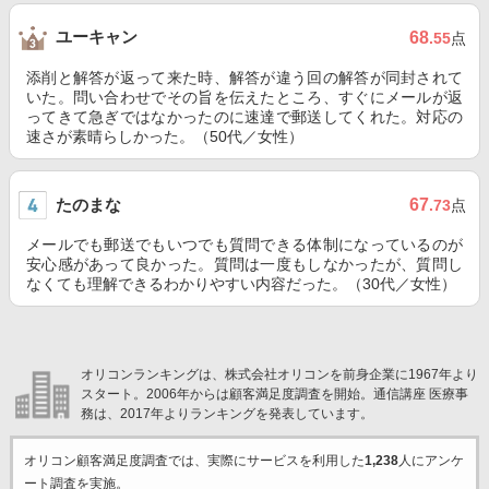
ユーキャン
68
.55
点
添削と解答が返って来た時、解答が違う回の解答が同封されて
いた。問い合わせでその旨を伝えたところ、すぐにメールが返
ってきて急ぎではなかったのに速達で郵送してくれた。対応の
速さが素晴らしかった。（50代／女性）
たのまな
67
.73
点
メールでも郵送でもいつでも質問できる体制になっているのが
安心感があって良かった。質問は一度もしなかったが、質問し
なくても理解できるわかりやすい内容だった。（30代／女性）
オリコンランキングは、株式会社オリコンを前身企業に1967年より
スタート。2006年からは顧客満足度調査を開始。通信講座 医療事
務は、2017年よりランキングを発表しています。
オリコン顧客満足度調査では、実際にサービスを利用した
1,238
人にアンケ
ート調査を実施。