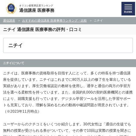
オリコン顧客満足度ランキング
通信講座 医療事務
通信講座
おすすめの通信講座 医療事務ランキング・比較
ニチイ
ニチイ
通信講座 医療事務の評判・口コミ
ニチイ
ニチイについて
ニチイは、医療事務の資格取得を目指す人にとって、多くの特長を持つ通信講
座を提供しています。ニチイはこれまでに80万人以上の修了生を輩出している
実績があります。厚生労働省認定の教材を使用し、通学と通信の両方の学習方
法を選べる柔軟性を持っています。また、全国約8,000の契約医療機関との連携
により、就職支援も行っています。デジタル学習ツールを活用した学習サポー
トも充実しており、理解を深めるための動画や確認問題が用意されています。
（※2023年11月時点）
ユーザーからのクチコミをいくつか紹介します。30代女性は「通信の生徒でも
無料の授業が受けられる券がついていて、その券で10回は実際の授業を聞きに