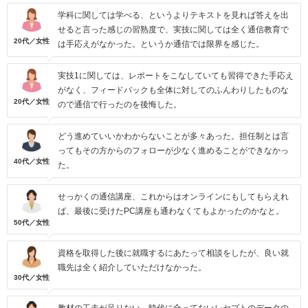
学科に関しては学べる、というよりテキストを見れば答えを出
せると言った感じの習熟度で、実技に関しては全く通信教育で
20代／女性
は手応えがなかった。というか通信では限界を感じた。
実技1に関しては、レポートをこなしていても習得できた手応え
がなく、フィードバックも全体に対してのふんわりしたものな
20代／女性
ので通信で行ったのを後悔した。
どう進めていいかわからないことが多々あった。担任制とは言
ってもその方からのフォローが少なく進めることができなかっ
40代／女性
た。
せっかくの通信講座、これからはオンラインにもしてもらえれ
ば、最後に受けたPC講座も通わなくてもよかったのかなと。
50代／女性
資格を取得した後に就職するにあたって相談をしたが、良い就
職先は全く紹介していただけなかった。
30代／女性