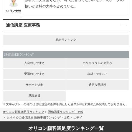
教材の工夫が足りない。時代に合ってないレセプトのデータの
扱いが資料の大半を占めていた。
50代／女性
通信講座 医療事務
総合ランキング
評価項目別ランキング
入会のしやすさ
カリキュラムの充実さ
受講のしやすさ
教材・テキスト
サポート体制
適切な受講料
就職支援
※文字がグレーの部門は当社規定の条件を満たした企業が2社未満のため発表しておりません。
オリコン顧客満足度ランキング
通信講座ランキング・比較
おすすめの通信講座 医療事務ランキング・比較
ニチイ
オリコン顧客満足度
ランキング一覧