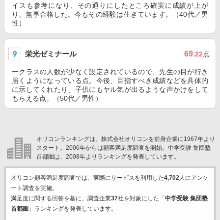
イスも参考になり、その通りにしたところ確実に成績が上が
り、無事合格した。今もその経験は生きています。（40代／男
性）
栄光ゼミナール
69
.22
点
一クラスの人数が少なく設定されているので、先生の目が行き
届くようになっている点。今後、目指すべき成績などを具体的
に示してくれたり、子供にもヤル気が出るような声かけをして
もらえる点。（50代／男性）
オリコンランキングは、株式会社オリコンを前身企業に1967年より
スタート。2006年からは顧客満足度調査を開始。中学受験 集団塾
首都圏は、2008年よりランキングを発表しています。
オリコン顧客満足度調査では、実際にサービスを利用した
4,702
人にアンケ
ート調査を実施。
満足度に関する回答を基に、調査企業
37
社を対象にした「
中学受験 集団塾
首都圏
」ランキングを発表しています。