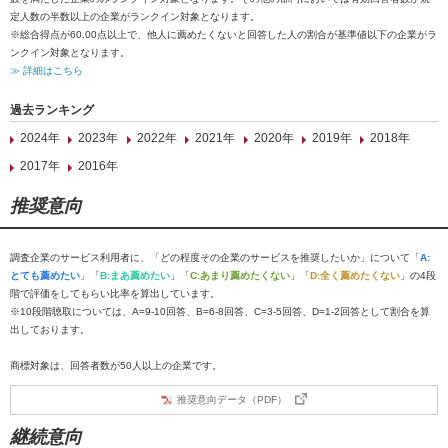
定人数の半数以上の企業がランクイン対象となります。
※総合得点が60.00点以上で、他人に薦めたくないと回答した人の割合が基準値以下の企業がラ
ンクイン対象となります。
≫ 詳細はこちら
過去ランキング
2024年
2023年
2022年
2021年
2020年
2019年
2018年
2017年
2016年
推奨意向
調査企業のサービス利用者に、「どの程度その企業のサービスを推奨したいか」について「
A:
とても薦めたい
」「
B:まあ薦めたい
」「
C:あまり薦めたくない
」「
D:全く薦めたくない
」の4段
階で評価をしてもらい比率を算出しています。
※10段階聴取については、A=9-10回答、B=6-8回答、C=3-5回答、D=1-2回答として割合を算
出しております。
商標対象は、回答者数が50人以上の企業です。
推奨意向データ（PDF）
継続意向