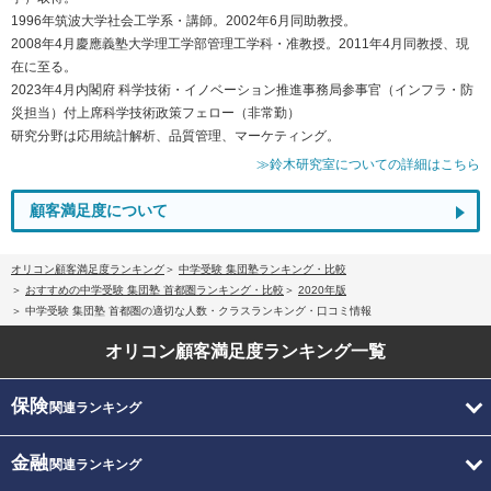
1996年筑波大学社会工学系・講師。2002年6月同助教授。
2008年4月慶應義塾大学理工学部管理工学科・准教授。2011年4月同教授、現
在に至る。
2023年4月内閣府 科学技術・イノベーション推進事務局参事官（インフラ・防
災担当）付上席科学技術政策フェロー（非常勤）
研究分野は応用統計解析、品質管理、マーケティング。
≫鈴木研究室についての詳細はこちら
顧客満足度について
オリコン顧客満足度ランキング
中学受験 集団塾ランキング・比較
おすすめの中学受験 集団塾 首都圏ランキング・比較
2020年版
中学受験 集団塾 首都圏の適切な人数・クラスランキング・口コミ情報
オリコン顧客満足度
ランキング一覧
保険
関連ランキング
金融
関連ランキング