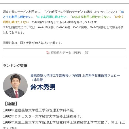
調査企業のサービス利用者に、「どの程度その企業のサービスを継続したいか」について「
A:
とても利用し続けたい
」「
B:まあ利用し続けたい
」「
C:あまり利用し続けたくない
」「
D:全く
利用し続けたくない
」の4段階で評価をしてもらい比率を算出しています。
※10段階聴取については、A=9-10回答、B=6-8回答、C=3-5回答、D=1-2回答として割合を算
出しております。
商標対象は、回答者数が50人以上の企業です。
継続意向データ（PDF）
ランキング監修
慶應義塾大学理工学部教授／内閣府 上席科学技術政策フェロー
（非常勤）
鈴木秀男
【経歴】
1989年慶應義塾大学理工学部管理工学科卒業。
1992年ロチェスター大学経営大学院修士課程修了。
1996年東京工業大学大学院理工学研究科博士課程経営工学専攻修了。博士（工
学）取得。