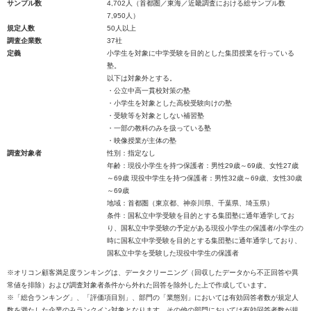
サンプル数
4,702人（首都圏／東海／近畿調査における総サンプル数
7,950人）
規定人数
50人以上
調査企業数
37社
定義
小学生を対象に中学受験を目的とした集団授業を行っている
塾。
以下は対象外とする。
・公立中高一貫校対策の塾
・小学生を対象とした高校受験向けの塾
・受験等を対象としない補習塾
・一部の教科のみを扱っている塾
・映像授業が主体の塾
調査対象者
性別：指定なし
年齢：現役小学生を持つ保護者：男性29歳～69歳、女性27歳
～69歳 現役中学生を持つ保護者：男性32歳～69歳、女性30歳
～69歳
地域：首都圏（東京都、神奈川県、千葉県、埼玉県）
条件：国私立中学受験を目的とする集団塾に通年通学してお
り、国私立中学受験の予定がある現役小学生の保護者/小学生の
時に国私立中学受験を目的とする集団塾に通年通学しており、
国私立中学を受験した現役中学生の保護者
※オリコン顧客満足度ランキングは、データクリーニング（回収したデータから不正回答や異
常値を排除）および調査対象者条件から外れた回答を除外した上で作成しています。
※「総合ランキング」、「評価項目別」、部門の「業態別」においては有効回答者数が規定人
数を満たした企業のみランクイン対象となります。その他の部門においては有効回答者数が規