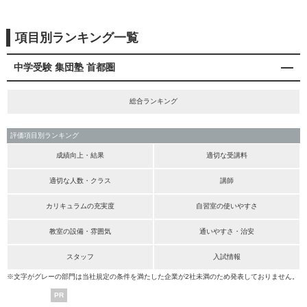
項目別ランキング一覧
中学受験 集団塾 首都圏
総合ランキング
評価項目別ランキング
成績向上・結果
適切な受講料
適切な人数・クラス
講師
カリキュラムの充実度
自習室の使いやすさ
教室の設備・雰囲気
通いやすさ・治安
スタッフ
入試情報
※文字がグレーの部門は当社規定の条件を満たした企業が2社未満のため発表しておりません。
PR