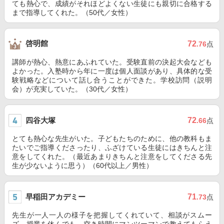
ても熱心で、成績がそれほどよくない生徒にも親切に合格する
まで指導してくれた。（50代／女性）
啓明館
72
.76
点
講師が熱心、熱意にあふれていた。受験直前の決起大会なども
よかった。入塾時から年に一度は個人面談があり、具体的な受
験戦略などについて話し合うことができた。学校訪問（説明
会）が充実していた。（30代／女性）
四谷大塚
72
.66
点
とても熱心な先生がいた。子どもたちのために、他の教科もま
たいでご指導くださったり、ふざけている生徒にはきちんと注
意をしてくれた。（最近あまりきちんと注意をしてくださる先
生が少ないように思う）（60代以上／男性）
早稲田アカデミー
71
.73
点
先生が一人一人の様子を把握してくれていて、相談がスムー