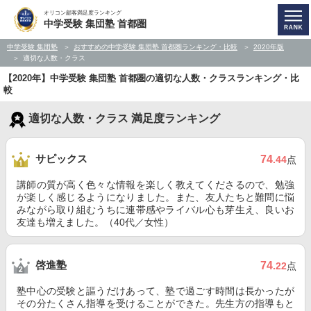
オリコン顧客満足度ランキング
中学受験 集団塾 首都圏
中学受験 集団塾
おすすめの中学受験 集団塾 首都圏ランキング・比較
2020年版
適切な人数・クラス
【2020年】中学受験 集団塾 首都圏の適切な人数・クラスランキング・比
較
適切な人数・クラス 満足度ランキング
サピックス
74
.44
点
講師の質が高く色々な情報を楽しく教えてくださるので、勉強
が楽しく感じるようになりました。また、友人たちと難問に悩
みながら取り組むうちに連帯感やライバル心も芽生え、良いお
友達も増えました。（40代／女性）
啓進塾
74
.22
点
塾中心の受験と謳うだけあって、塾で過ごす時間は長かったが
その分たくさん指導を受けることができた。先生方の指導もと