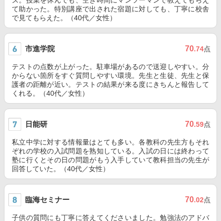
ズ。授業を休んでも、空き時間にマンツーマンで教えてもらえ
て助かった。特別講座で出された宿題に対しても、丁寧に校舎
で見てもらえた。（40代／女性）
市進学院
70
.74
点
テストの点数が上がった。駐車場があるので送迎しやすい。分
からない箇所をすぐ質問しやすい環境。先生と生徒、先生と保
護者の距離が近い。テストの結果が来る度にきちんと報告して
くれる。（40代／女性）
日能研
70
.59
点
私立中学に対する情報量はとても多い。各教科の先生方もそれ
ぞれの学校の入試問題を熟知している。入試の日には終わって
塾に行くとその日の問題がもう入手していて教科担当の先生が
回答していた。（40代／女性）
臨海セミナー
70
.02
点
子供の質問にも丁寧に答えてくださいました。勉強法のアドバ