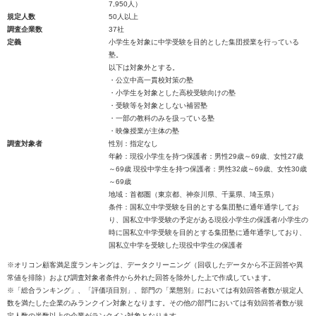
7,950人）
規定人数
50人以上
調査企業数
37社
定義
小学生を対象に中学受験を目的とした集団授業を行っている
塾。
以下は対象外とする。
・公立中高一貫校対策の塾
・小学生を対象とした高校受験向けの塾
・受験等を対象としない補習塾
・一部の教科のみを扱っている塾
・映像授業が主体の塾
調査対象者
性別：指定なし
年齢：現役小学生を持つ保護者：男性29歳～69歳、女性27歳
～69歳 現役中学生を持つ保護者：男性32歳～69歳、女性30歳
～69歳
地域：首都圏（東京都、神奈川県、千葉県、埼玉県）
条件：国私立中学受験を目的とする集団塾に通年通学してお
り、国私立中学受験の予定がある現役小学生の保護者/小学生の
時に国私立中学受験を目的とする集団塾に通年通学しており、
国私立中学を受験した現役中学生の保護者
※オリコン顧客満足度ランキングは、データクリーニング（回収したデータから不正回答や異
常値を排除）および調査対象者条件から外れた回答を除外した上で作成しています。
※「総合ランキング」、「評価項目別」、部門の「業態別」においては有効回答者数が規定人
数を満たした企業のみランクイン対象となります。その他の部門においては有効回答者数が規
定人数の半数以上の企業がランクイン対象となります。