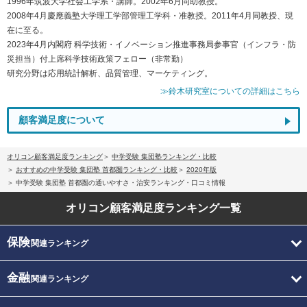
1996年筑波大学社会工学系・講師。2002年6月同助教授。
2008年4月慶應義塾大学理工学部管理工学科・准教授。2011年4月同教授、現
在に至る。
2023年4月内閣府 科学技術・イノベーション推進事務局参事官（インフラ・防
災担当）付上席科学技術政策フェロー（非常勤）
研究分野は応用統計解析、品質管理、マーケティング。
≫鈴木研究室についての詳細はこちら
顧客満足度について
オリコン顧客満足度ランキング
中学受験 集団塾ランキング・比較
おすすめの中学受験 集団塾 首都圏ランキング・比較
2020年版
中学受験 集団塾 首都圏の通いやすさ・治安ランキング・口コミ情報
オリコン顧客満足度
ランキング一覧
保険
関連ランキング
金融
関連ランキング