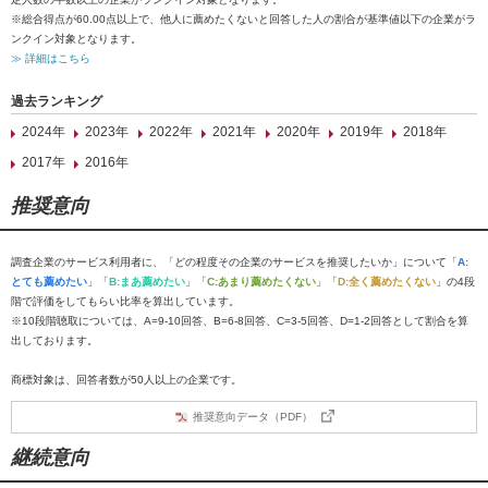
※総合得点が60.00点以上で、他人に薦めたくないと回答した人の割合が基準値以下の企業がラ
ンクイン対象となります。
≫ 詳細はこちら
過去ランキング
2024年
2023年
2022年
2021年
2020年
2019年
2018年
2017年
2016年
推奨意向
調査企業のサービス利用者に、「どの程度その企業のサービスを推奨したいか」について「
A:
とても薦めたい
」「
B:まあ薦めたい
」「
C:あまり薦めたくない
」「
D:全く薦めたくない
」の4段
階で評価をしてもらい比率を算出しています。
※10段階聴取については、A=9-10回答、B=6-8回答、C=3-5回答、D=1-2回答として割合を算
出しております。
商標対象は、回答者数が50人以上の企業です。
推奨意向データ（PDF）
継続意向