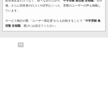
総合満足度だけでなく、様々な切り口から「
中学受験 集団塾 首都圏
」を評
価。さらに回答者の口コミや評判といった、実際のユーザーの声も掲載し
ています。
サービス検討の際、“ユーザー満足度”からも比較することで「
中学受験 集
団塾 首都圏
」選びにお役立てください。
PR