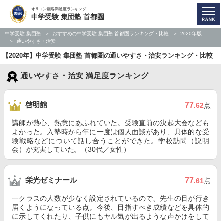
オリコン顧客満足度ランキング
中学受験 集団塾 首都圏
中学受験 集団塾
おすすめの中学受験 集団塾 首都圏ランキング・比較
2020年版
通いやすさ・治安
【2020年】中学受験 集団塾 首都圏の通いやすさ・治安ランキング・比較
通いやすさ・治安 満足度ランキング
啓明館
77
.62
点
講師が熱心、熱意にあふれていた。受験直前の決起大会なども
よかった。入塾時から年に一度は個人面談があり、具体的な受
験戦略などについて話し合うことができた。学校訪問（説明
会）が充実していた。（30代／女性）
栄光ゼミナール
77
.61
点
一クラスの人数が少なく設定されているので、先生の目が行き
届くようになっている点。今後、目指すべき成績などを具体的
に示してくれたり、子供にもヤル気が出るような声かけをして