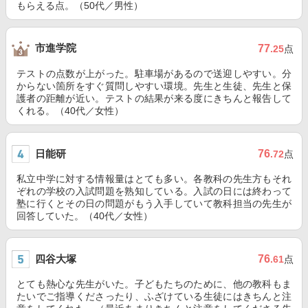
もらえる点。（50代／男性）
市進学院
77
.25
点
テストの点数が上がった。駐車場があるので送迎しやすい。分
からない箇所をすぐ質問しやすい環境。先生と生徒、先生と保
護者の距離が近い。テストの結果が来る度にきちんと報告して
くれる。（40代／女性）
日能研
76
.72
点
私立中学に対する情報量はとても多い。各教科の先生方もそれ
ぞれの学校の入試問題を熟知している。入試の日には終わって
塾に行くとその日の問題がもう入手していて教科担当の先生が
回答していた。（40代／女性）
四谷大塚
76
.61
点
とても熱心な先生がいた。子どもたちのために、他の教科もま
たいでご指導くださったり、ふざけている生徒にはきちんと注