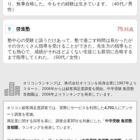
り、無事合格した。今もその経験は生きています。（40代／男
性）
啓進塾
75
.31
点
塾中心の受験と謳うだけあって、塾で過ごす時間は長かったが
その分たくさん指導を受けることができた。先生方の指導もと
ても熱心で、成績がそれほどよくない生徒にも親切に合格する
まで指導してくれた。（50代／女性）
オリコンランキングは、株式会社オリコンを前身企業に1967年より
スタート。2006年からは顧客満足度調査を開始。中学受験 集団塾
首都圏は、2008年よりランキングを発表しています。
オリコン顧客満足度調査では、実際にサービスを利用した
4,702
人にアンケ
ート調査を実施。
満足度に関する回答を基に、調査企業
37
社を対象にした「
中学受験 集団塾
首都圏
」ランキングを発表しています。