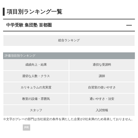
項目別ランキング一覧
中学受験 集団塾 首都圏
総合ランキング
評価項目別ランキング
成績向上・結果
適切な受講料
適切な人数・クラス
講師
カリキュラムの充実度
自習室の使いやすさ
教室の設備・雰囲気
通いやすさ・治安
スタッフ
入試情報
※文字がグレーの部門は当社規定の条件を満たした企業が2社未満のため発表しておりません。
PR