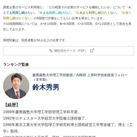
調査企業のサービス利用者に、「どの程度その企業のサービスを継続したいか」について「
A:
とても利用し続けたい
」「
B:まあ利用し続けたい
」「
C:あまり利用し続けたくない
」「
D:全く
利用し続けたくない
」の4段階で評価をしてもらい比率を算出しています。
※10段階聴取については、A=9-10回答、B=6-8回答、C=3-5回答、D=1-2回答として割合を算
出しております。
商標対象は、回答者数が50人以上の企業です。
継続意向データ（PDF）
ランキング監修
慶應義塾大学理工学部教授／内閣府 上席科学技術政策フェロー
（非常勤）
鈴木秀男
【経歴】
1989年慶應義塾大学理工学部管理工学科卒業。
1992年ロチェスター大学経営大学院修士課程修了。
1996年東京工業大学大学院理工学研究科博士課程経営工学専攻修了。博士（工
学）取得。