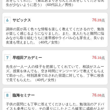
意をしてくれた。（最近あまりきちんと注意をしてくださる先
生が少ないように思う）（60代以上／男性）
サピックス
76
.28
点
講師の質が高く色々な情報を楽しく教えてくださるので、勉強
が楽しく感じるようになりました。また、友人たちと難問に悩
みながら取り組むうちに連帯感やライバル心も芽生え、良いお
友達も増えました。（40代／女性）
早稲田アカデミー
76
.16
点
先生が一人一人の様子を把握してくれていて、相談がスムー
ズ。授業を休んでも、空き時間にマンツーマンで教えてもらえ
て助かった。特別講座で出された宿題に対しても、丁寧に校舎
で見てもらえた。（40代／女性）
臨海セミナー
76
.08
点
子供の質問にも丁寧に答えてくださいました。勉強法のアドバ
イスも参考になり、その通りにしたところ確実に成績が上が