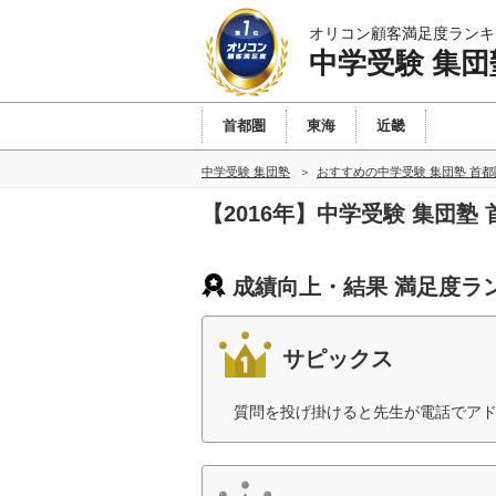
オリコン顧客満足度ランキ
中学受験 集団
首都圏
東海
近畿
中学受験 集団塾
おすすめの中学受験 集団塾 首
【2016年】中学受験 集団
成績向上・結果 満足度ラ
サピックス
質問を投げ掛けると先生が電話でアド