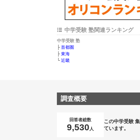
中学受験 塾関連ランキング
中学受験 塾
首都圏
東海
近畿
調査概要
回答者総数
この中学受験 
9,530
ています。
人