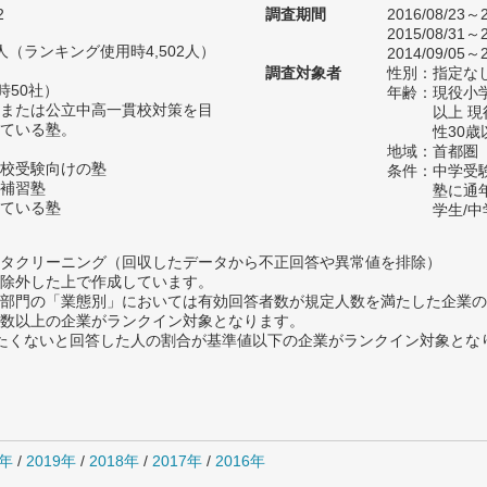
2
調査期間
2016/08/23～2
2015/08/31～2
30人（ランキング使用時4,502人）
2014/09/05～2
調査対象者
性別：指定な
時50社）
年齢：現役小学
または公立中高一貫校対策を目
以上 
ている塾。
性30歳
地域：首都圏
校受験向けの塾
条件：中学受
補習塾
塾に通
ている塾
学生/
タクリーニング（回収したデータから不正回答や異常値を排除）
除外した上で作成しています。
部門の「業態別」においては有効回答者数が規定人数を満たした企業の
数以上の企業がランクイン対象となります。
薦めたくないと回答した人の割合が基準値以下の企業がランクイン対象とな
0年
/
2019年
/
2018年
/
2017年
/
2016年