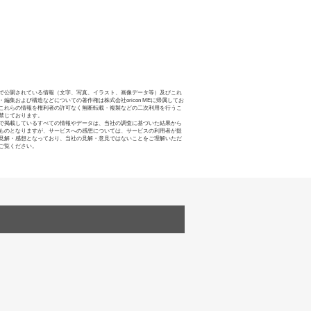
で公開されている情報（文字、写真、イラスト、画像データ等）及びこれ
・編集および構造などについての著作権は株式会社oricon MEに帰属してお
これらの情報を権利者の許可なく無断転載・複製などの二次利用を行うこ
禁じております。
で掲載しているすべての情報やデータは、当社の調査に基づいた結果から
ものとなりますが、サービスへの感想については、サービスの利用者が提
見解・感想となっており、当社の見解・意見ではないことをご理解いただ
ご覧ください。