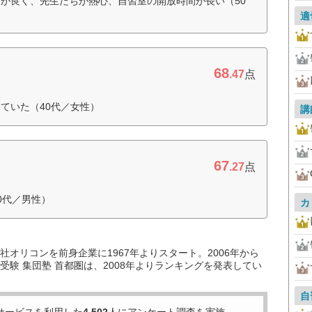
が良く、先生たちが熱心、自習室の開放時間が長い（50
適
68
.47
点
ていた（40代／女性）
講
67
.27
点
0代／男性）
カ
オリコンを前身企業に1967年よりスタート。2006年から
験 集団塾 首都圏は、2008年よりランキングを発表してい
自