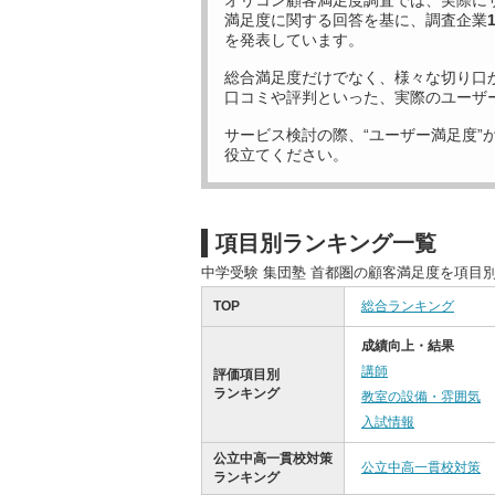
オリコン顧客満足度調査では、実際に
満足度に関する回答を基に、調査企業
を発表しています。
総合満足度だけでなく、様々な切り口
口コミや評判といった、実際のユーザ
サービス検討の際、“ユーザー満足度”
役立てください。
項目別ランキング一覧
中学受験 集団塾 首都圏の顧客満足度を項目
TOP
総合ランキング
成績向上・結果
講師
評価項目別
ランキング
教室の設備・雰囲気
入試情報
公立中高一貫校対策
公立中高一貫校対策
ランキング