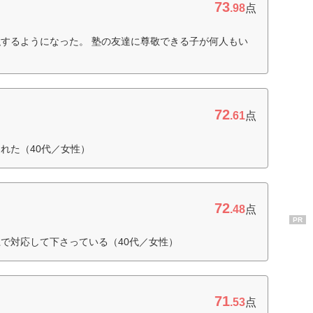
73
.98
点
するようになった。 塾の友達に尊敬できる子が何人もい
72
.61
点
れた（40代／女性）
72
.48
点
PR
で対応して下さっている（40代／女性）
71
.53
点