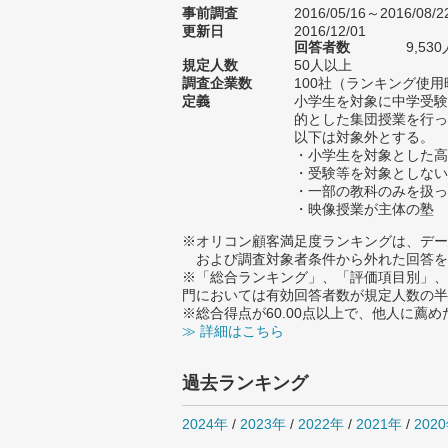
事前調査
2016/05/16～2016/08/2
更新日
2016/12/01
回答者数
9,5
規定人数
50人以上
調査企業数
100社（ランキング使用
定義
小学生を対象に中学受験
的とした集団授業を行っ
以下は対象外とする。
・小学生を対象とした高
・受験等を対象としない
・一部の教科のみを扱っ
・映像授業が主体の塾
※オリコン顧客満足度ランキングは、デー
および調査対象者条件から外れた回答を
※「総合ランキング」、「評価項目別」、
門においては有効回答者数が規定人数の半
※総合得点が60.00点以上で、他人に
≫ 詳細はこちら
過去ランキング
2024年
/
2023年
/
2022年
/
2021年
/
202