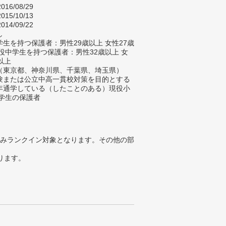
016/08/29
015/10/13
014/09/22
し
生を持つ保護者：男性29歳以上 女性27歳
現役中学生を持つ保護者：男性32歳以上 女
以上
（東京都、神奈川県、千葉県、埼玉県）
験または公立中高一貫校対策を目的とする
年通学している（したことのある）現役小
中学生の保護者
みランクイン対象となります。その他の部
ります。