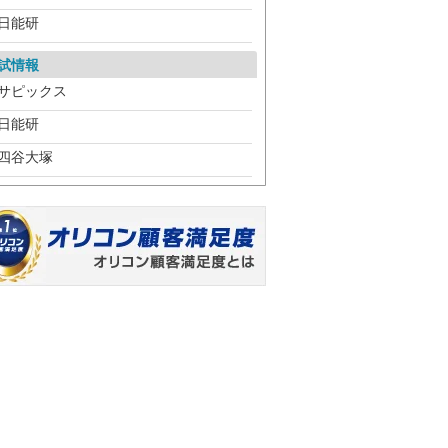
日能研
試情報
サピックス
日能研
四谷大塚