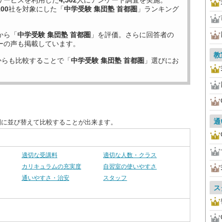
サービスを利用した
4,502
人にアンケート調査を実施。
100
社を対象にした「
中学受験 集団塾 首都圏
」ランキング
から「
中学受験 集団塾 首都圏
」を評価。さらに回答者の
ーの声も掲載しています。
教
からも比較することで「
中学受験 集団塾 首都圏
」選びにお
通
別に並び替えて比較することが出来ます。
適切な受講料
適切な人数・クラス
カリキュラムの充実度
自習室の使いやすさ
通いやすさ・治安
スタッフ
ス