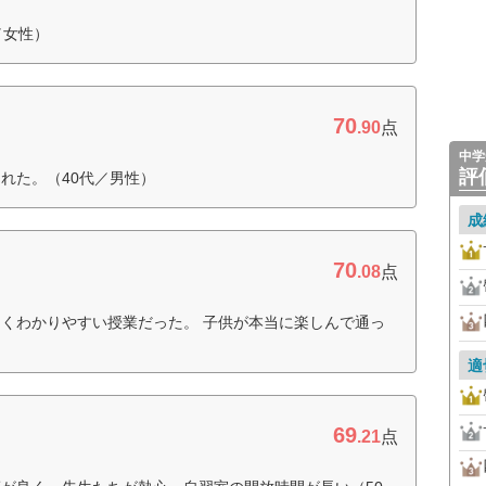
／女性）
70
.90
点
中学
評
れた。（40代／男性）
成
70
.08
点
くわかりやすい授業だった。 子供が本当に楽しんで通っ
適
69
.21
点