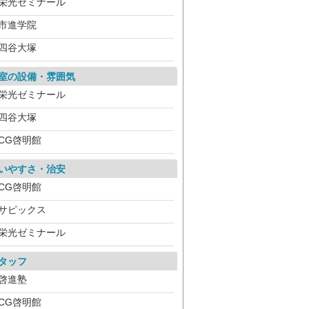
栄光ゼミナール
市進学院
四谷大塚
室の設備・雰囲気
栄光ゼミナール
四谷大塚
CG啓明館
いやすさ・治安
CG啓明館
サピックス
栄光ゼミナール
タッフ
啓進塾
CG啓明館