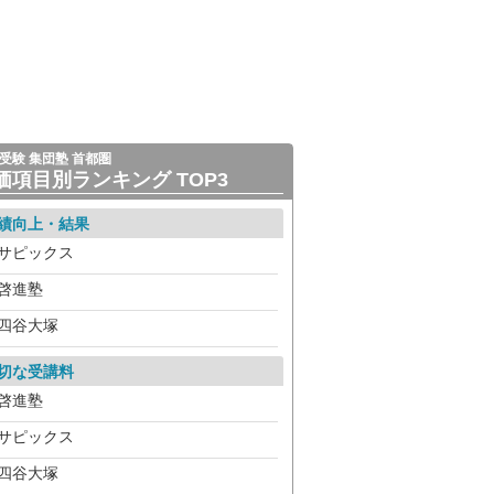
受験 集団塾 首都圏
価項目別ランキング TOP3
績向上・結果
サピックス
啓進塾
四谷大塚
切な受講料
啓進塾
サピックス
四谷大塚