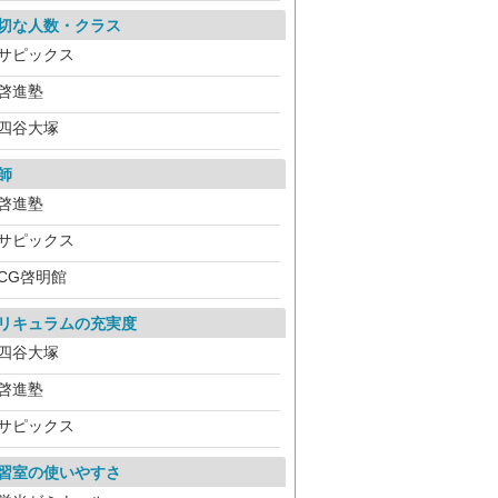
切な人数・クラス
サピックス
啓進塾
四谷大塚
師
啓進塾
サピックス
CG啓明館
リキュラムの充実度
四谷大塚
啓進塾
サピックス
習室の使いやすさ