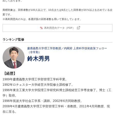
出しております。
商標対象は、回答者数が100人以上で、10点または9点とした回答者が20％以上を占めている企
業です。
※再利用意向の％は、各選択肢の回答者数を用いて算出しています。
再利用意向データ（PDF）
ランキング監修
慶應義塾大学理工学部教授／内閣府 上席科学技術政策フェロー
（非常勤）
鈴木秀男
【経歴】
1989年慶應義塾大学理工学部管理工学科卒業。
1992年ロチェスター大学経営大学院修士課程修了。
1996年東京工業大学大学院理工学研究科博士課程経営工学専攻修了。博士（工
学）取得。
1996年筑波大学社会工学系・講師。2002年6月同助教授。
2008年4月慶應義塾大学理工学部管理工学科・准教授。2011年4月同教授、現
在に至る。