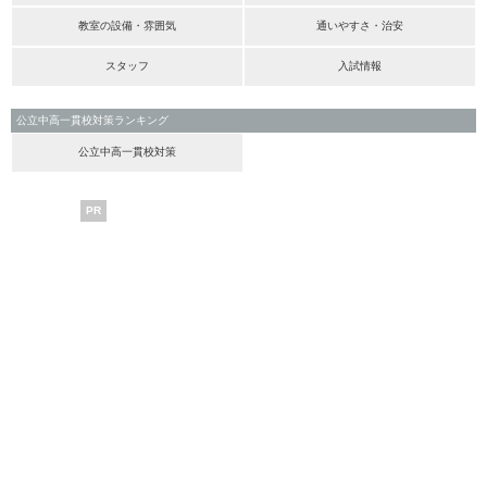
教室の設備・雰囲気
通いやすさ・治安
スタッフ
入試情報
公立中高一貫校対策ランキング
公立中高一貫校対策
PR