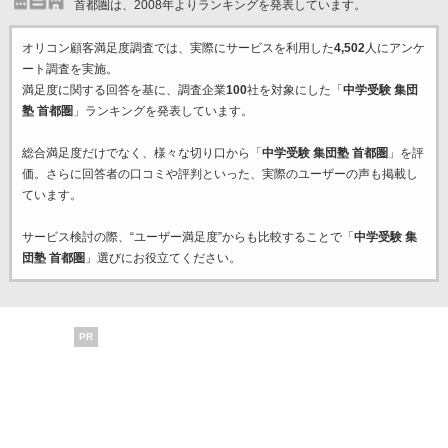
首都圏は、2008年よりランキングを発表しています。
オリコン顧客満足度調査では、実際にサービスを利用した
4,502
人にアンケ
ート調査を実施。
満足度に関する回答を基に、調査企業
100
社を対象にした「
中学受験 集団
塾 首都圏
」ランキングを発表しています。
総合満足度だけでなく、様々な切り口から「
中学受験 集団塾 首都圏
」を評
価。さらに回答者の口コミや評判といった、実際のユーザーの声も掲載し
ています。
サービス検討の際、“ユーザー満足度”からも比較することで「
中学受験 集
団塾 首都圏
」選びにお役立てください。
PR