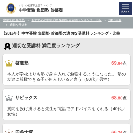
オリコン顧客満足度ランキング
中学受験 集団塾 首都圏
中学受験 集団塾
おすすめの中学受験 集団塾 首都圏ランキング・比較
2016年版
適切な受講料
【2016年】中学受験 集団塾 首都圏の適切な受講料ランキング・比較
適切な受講料 満足度ランキング
啓進塾
69
.64
点
本人が学校よりも塾で身を入れて勉強するようになった。 塾の
友達に尊敬できる子が何人もいると言う（50代／男性）
サピックス
68
.80
点
質問を投げ掛けると先生が電話でアドバイスをくれる（40代／
女性）
四谷大塚
66
.76
点