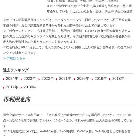
地域：首都圏（東京都、神奈川県、千葉県、埼玉県）
条件：中学受験または公立中高一貫校対策を目的とする塾に通
年通学している（したことのある）現役小学生/中学生の保護者
※オリコン顧客満足度ランキングは、データクリーニング（回収したデータから不正回答や異
常値を排除）および調査対象者条件から外れた回答を除外した上で作成しています。
※「総合ランキング」、「評価項目別」、部門の「業態別」においては有効回答者数が規定人
数を満たした企業のみランクイン対象となります。その他の部門においては有効回答者数が規
定人数の半数以上の企業がランクイン対象となります。
※総合得点が60.00点以上で、他人に薦めたくないと回答した人の割合が基準値以下の企業がラ
ンクイン対象となります。
≫ 詳細はこちら
過去ランキング
2024年
2023年
2022年
2021年
2020年
2019年
2018年
2017年
2016年
再利用意向
調査企業のサービス利用者に、「どの程度その企業のサービスを再利用したいか」について10
点～1点の10段階で評価してもらい、10点～6点のいずれかを回答した人の割合を算出していま
す。
※10段階聴取については、A=9-10回答、B=6-8回答、C=3-5回答、D=1-2回答として割合を算