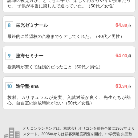
講師の教え方が、とても上手で、楽しくわかりやすい授業だっ
た。 子供が本当に楽しんで通っていた。（50代／女性）
栄光ゼミナール
64
.89
点
最終的に希望校の合格までケアしてくれた。（40代／男性）
臨海セミナー
64
.03
点
授業料が安くて経済的だったこと（50代／男性）
進学塾 ena
63
.34
点
教材、カリキュラムが充実、入試対策が良く、先生たちが熱
心、自習室の開放時間が長い（50代／女性）
オリコンランキングは、株式会社オリコンを前身企業に1967年より
スタート。2006年からは顧客満足度調査を開始。中学受験 集団塾