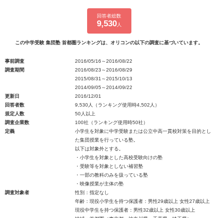
回答者総数
9,530
人
この中学受験 集団塾 首都圏ランキングは、オリコンの以下の調査に基づいています。
事前調査
2016/05/16～2016/08/22
調査期間
2016/08/23～2016/08/29
2015/08/31～2015/10/13
2014/09/05～2014/09/22
更新日
2016/12/01
回答者数
9,530人（ランキング使用時4,502人）
規定人数
50人以上
調査企業数
100社（ランキング使用時50社）
定義
小学生を対象に中学受験または公立中高一貫校対策を目的とし
た集団授業を行っている塾。
以下は対象外とする。
・小学生を対象とした高校受験向けの塾
・受験等を対象としない補習塾
・一部の教科のみを扱っている塾
・映像授業が主体の塾
調査対象者
性別：指定なし
年齢：現役小学生を持つ保護者：男性29歳以上 女性27歳以上
現役中学生を持つ保護者：男性32歳以上 女性30歳以上