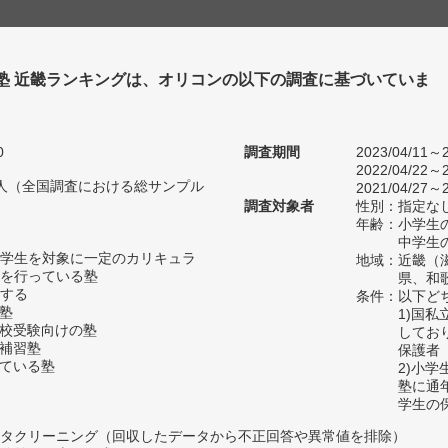
 塾 近畿ランキングは、オリコンの以下の調査に基づいていま
0
調査期間
2023/04/11～2
2022/04/22～2
50人（全国調査における総サンプル
2021/04/27～2
調査対象者
性別：指定な
年齢：小学生の
中学生の
学生を対象に一定のカリキュラ
地域：近畿（
を行っている塾
県、和
する
条件：以下ど
の塾
1)国
高校受験向けの塾
してお
い補習塾
保護者
っている塾
2)小
塾に通
学生の
タクリーニング（回収したデータから不正回答や異常値を排除）