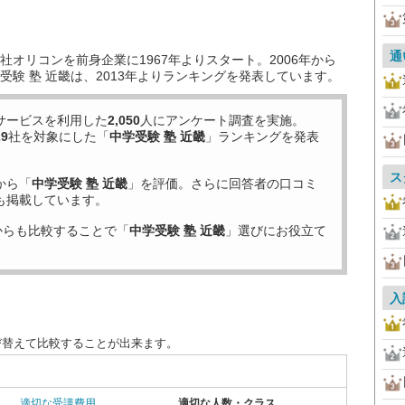
通
オリコンを前身企業に1967年よりスタート。2006年から
験 塾 近畿は、2013年よりランキングを発表しています。
サービスを利用した
2,050
人にアンケート調査を実施。
29
社を対象にした「
中学受験 塾 近畿
」ランキングを発表
ス
から「
中学受験 塾 近畿
」を評価。さらに回答者の口コミ
も掲載しています。
からも比較することで「
中学受験 塾 近畿
」選びにお役立て
入
び替えて比較することが出来ます。
適切な受講費用
適切な人数・クラス