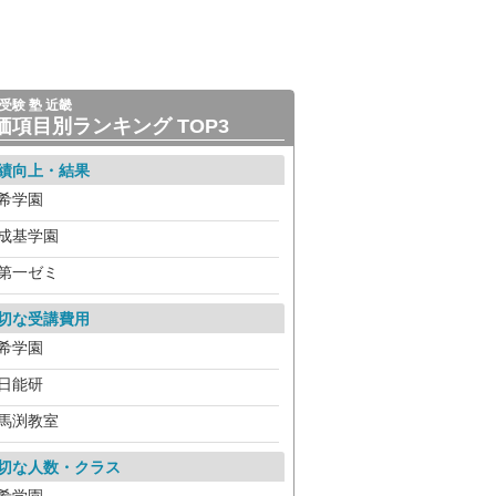
受験 塾 近畿
価項目別ランキング TOP3
績向上・結果
希学園
成基学園
第一ゼミ
切な受講費用
希学園
日能研
馬渕教室
切な人数・クラス