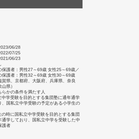
023/06/28
022/07/25
021/06/23
し
保護者：男性27～69歳 女性25～69歳／
保護者：男性32～69歳 女性30～69歳
滋賀県、京都府、大阪府、兵庫県、奈良
歌山県）
ちらかの条件を満たす人
私立中学受験を目的とする集団塾に通年通学
り、国私立中学受験の予定がある小学生の
学生の時に国私立中学受験を目的とする集団
年通学しており、国私立中学を受験した中
保護者