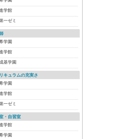
希学園
進学館
第一ゼミ
師
希学園
進学館
成基学園
リキュラムの充実さ
希学園
進学館
第一ゼミ
室・自習室
進学館
希学園