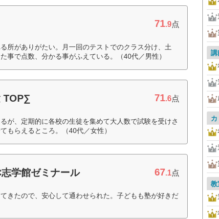
71
.9
点
れる所がありがたい。月一回のテストでのクラス分け、土
講
た事で点数、分かる事がふえている。（40代／男性）
71
TOP∑
.6
点
カ
えるが、定期的に各校の生徒を集めて大人数で試験を受けさ
てもらえるところ。（40代／女性）
67
EC志学館ゼミナール
.1
点
教
ってきたので、安心して通わせられた。子どもも塾が好きだ