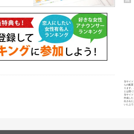
PR
当サイト
らの配置
ります。
とは固く
当サイト
作成した
出された
いた上で