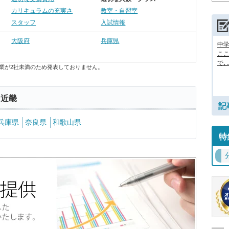
カリキュラムの充実さ
教室・自習室
スタッフ
入試情報
大阪府
兵庫県
中
ここ
で､..
業が2社未満のため発表しておりません。
 近畿
記
兵庫県
奈良県
和歌山県
特