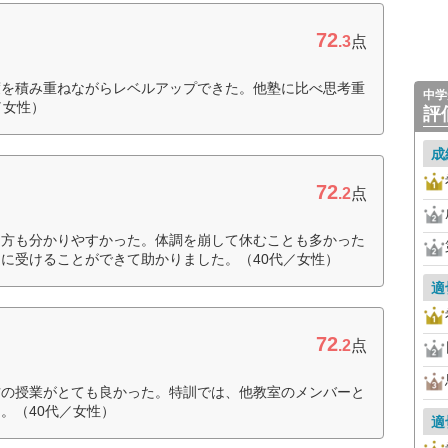
72
.3
点
度を積み重ねながらレベルアップできた。他塾に比べ思考重
中学
／女性）
評
成
72
.2
点
え方も分かりやすかった。体調を崩して休むことも多かった
に受けることができて助かりました。（40代／女性）
適
72
.2
点
方の授業がとても良かった。特訓では、他教室のメンバーと
。（40代／女性）
適