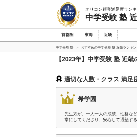
オリコン顧客満足度ランキ
中学受験 塾 
首都圏
東海
近畿
中学受験 塾
おすすめの中学受験 塾 近畿ランキ
【2023年】中学受験 塾 
適切な人数・クラス 満足
希学園
先生方が、一人一人の成績、性格な
常にしてくださり、安心して通塾する