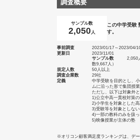
調査概要
サンプル数
この中学受験
2,050
す。
人
事前調査
2023/01/17～2023/04/1
更新日
2023/11/01
サンプル数
2,0
数9,667人）
規定人数
50人以上
調査企業数
29社
定義
中学受験を目的とし、小
ムに沿った形で集団授業
ただし、以下は対象外と
1)公立中高一貫校対策
2)小学生を対象とした
3)受験等を対象としな
4)一部の教科のみを扱
5)映像授業が主体の塾
※オリコン顧客満足度ランキングは、デー