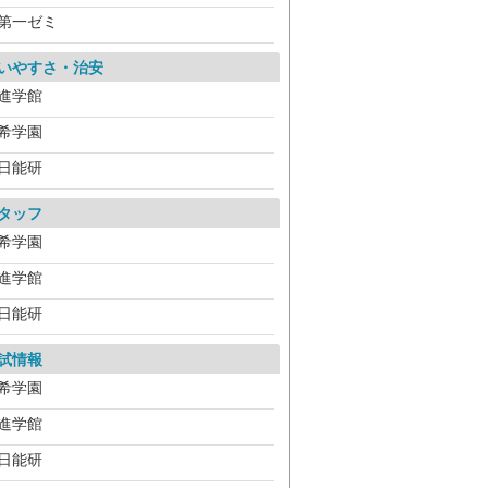
第一ゼミ
いやすさ・治安
進学館
希学園
日能研
タッフ
希学園
進学館
日能研
試情報
希学園
進学館
日能研