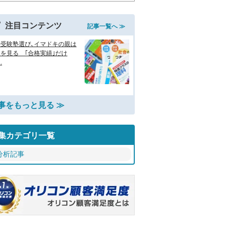
注目コンテンツ
記事一覧へ ≫
学受験塾選び､イマドキの親は
を見る ｢合格実績｣だけ
.
事をもっと見る ≫
集カテゴリ一覧
分析記事