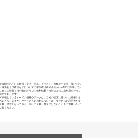
で公開されている情報（文字、写真、イラスト、画像データ等）及びこれ
・編集および構造などについての著作権は株式会社oricon MEに帰属してお
これらの情報を権利者の許可なく無断転載・複製などの二次利用を行うこ
禁じております。
で掲載しているすべての情報やデータは、当社の調査に基づいた結果から
ものとなりますが、サービスへの感想については、サービスの利用者が提
見解・感想となっており、当社の見解・意見ではないことをご理解いただ
ご覧ください。