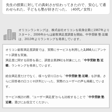
先生の授業に対しての真剣さが伝わってきたので、安心して通
わせられた。子どもも塾が好きだった。（40代／女性）
オリコンランキングは、株式会社オリコンを前身企業に1967年より
スタート。2006年からは顧客満足度調査を開始。中学受験 塾 近畿
は、2013年よりランキングを発表しています。
オリコン顧客満足度調査では、実際にサービスを利用した
2,050
人にアンケ
ート調査を実施。
満足度に関する回答を基に、調査企業
29
社を対象にした「
中学受験 塾 近
畿
」ランキングを発表しています。
総合満足度だけでなく、様々な切り口から「
中学受験 塾 近畿
」を評価。さ
らに回答者の口コミや評判といった、実際のユーザーの声も掲載していま
す。
サービス検討の際、“ユーザー満足度”からも比較することで「
中学受験 塾
近畿
」選びにお役立てください。