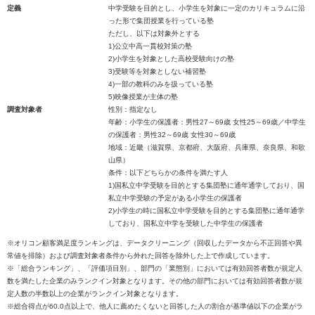
定義
中学受験を目的とし、小学生を対象に一定のカリキュラムに沿
った形で集団授業を行っている塾
ただし、以下は対象外とする
1)公立中高一貫校対策の塾
2)小学生を対象とした高校受験向けの塾
3)受験等を対象としない補習塾
4)一部の教科のみを扱っている塾
5)映像授業が主体の塾
調査対象者
性別：指定なし
年齢：小学生の保護者：男性27～69歳 女性25～69歳／中学生
の保護者：男性32～69歳 女性30～69歳
地域：近畿（滋賀県、京都府、大阪府、兵庫県、奈良県、和歌
山県）
条件：以下どちらかの条件を満たす人
1)国私立中学受験を目的とする集団塾に通年通学しており、国
私立中学受験の予定がある小学生の保護者
2)小学生の時に国私立中学受験を目的とする集団塾に通年通学
しており、国私立中学を受験した中学生の保護者
※オリコン顧客満足度ランキングは、データクリーニング（回収したデータから不正回答や異
常値を排除）および調査対象者条件から外れた回答を除外した上で作成しています。
※「総合ランキング」、「評価項目別」、部門の「業態別」においては有効回答者数が規定人
数を満たした企業のみランクイン対象となります。その他の部門においては有効回答者数が規
定人数の半数以上の企業がランクイン対象となります。
※総合得点が60.0点以上で、他人に薦めたくないと回答した人の割合が基準値以下の企業がラ