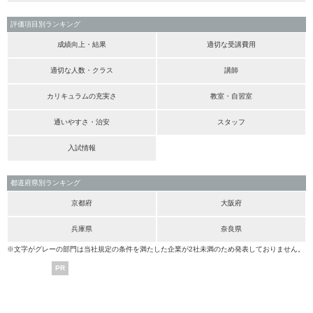
評価項目別ランキング
成績向上・結果
適切な受講費用
適切な人数・クラス
講師
カリキュラムの充実さ
教室・自習室
通いやすさ・治安
スタッフ
入試情報
都道府県別ランキング
京都府
大阪府
兵庫県
奈良県
※文字がグレーの部門は当社規定の条件を満たした企業が2社未満のため発表しておりません。
PR