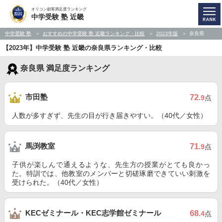
オリコン顧客満足度ランキング
中学受験 塾 近畿
中学受験 塾
おすすめの中学受験 塾 近畿ランキング・比較
2023年版
奈良県
【2023年】中学受験 塾 近畿の奈良県ランキング・比較
奈良県 満足度ランキング
市田塾
72
.9
点
人数が多すぎず、先生の目が行き届きやすい。（40代／女性）
馬渕教室
71
.9
点
子供が楽しんで通えるような、先生方の授業がとても良かっ
た。特訓では、他教室のメンバーと切磋琢磨できていい刺激を
受けられた。（40代／女性）
KECゼミナール・KEC志学館ゼミナール
68
.4
点