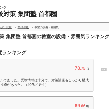
ング
対策 集団塾 首都圏
ング・比較
2019年版
教室の設備・雰囲気
対策 集団塾 首都圏の教室の設備・雰囲気ランキン
度ランキング
70
.75
点
PR
ベルであった。受験情報は十分で、対策講座もしっかり構成
指導があった。（40代／男性）
69
.66
点