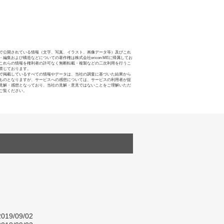
で公開されている情報（文字、写真、イラスト、画像データ等）及びこれ
・編集および構造などについての著作権は株式会社oricon MEに帰属してお
これらの情報を権利者の許可なく無断転載・複製などの二次利用を行うこ
禁じております。
で掲載しているすべての情報やデータは、当社の調査に基づいた結果から
ものとなりますが、サービスへの感想については、サービスの利用者が提
見解・感想となっており、当社の見解・意見ではないことをご理解いただ
ご覧ください。
019/09/02