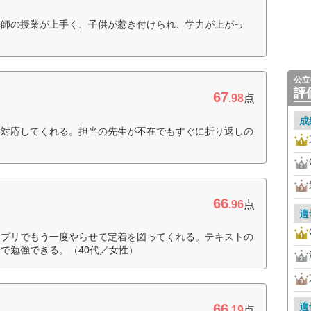
講師の授業が上手く、子供が惹き付けられ、学力が上がっ
公立
評
67
.98
点
成
に対応してくれる。担当の先生が不在でもすぐに折り返しの
）
66
.96
点
適
タプリでもう一度やらせて定着を図ってくれる。テキストの
で勉強できる。（40代／女性）
66
適
.19
点