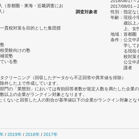
2018/08/17～2
35人（首都圏・東海・近畿調査にお
2017/08/01～2
人）
調査対象者
性別：指定な
年齢：現役小学
歳以上
一貫校対策を目的とした集団授
上、女
地域：首都圏
条件：公立中
塾
学して
校受験向けの塾
る現役
補習塾
校対策
ている塾
公立中
護者
タクリーニング（回収したデータから不正回答や異常値を排除）
除外した上で作成しています。
部門の「業態別」においては有効回答者数が規定人数を満たした企業の
数以上の企業がランクイン対象となります。
薦めたくないと回答した人の割合が基準値以下の企業がランクイン対象とな
0年
/
2019年
/
2018年
/
2017年