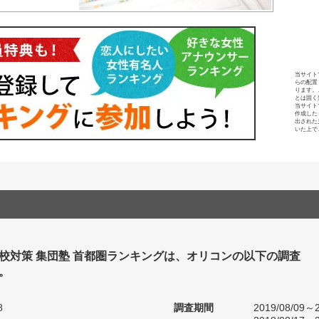
当サイト
らの配置
ります。
とは固く
当サイト
作成した
出された
いた上で
校対策 集団塾 首都圏ランキングは、オリコンの以下の調査
。
8
調査期間
2019/08/09～2