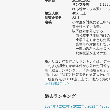
更新日
2019/12/02
サンプル数
1,1
ける総サンプル数1,500
規定人数
40人以上
調査企業数
23社
定義
小学生を対象に公立中高
業を行っている塾。
以下は対象外とする。
・国私立中学受験向けの
・小学生を対象とした高
・受験等を対象としない
・一部の教科のみを扱っ
・映像授業が主体の塾
※オリコン顧客満足度ランキングは、デー
および調査対象者条件から外れた回答を
※「総合ランキング」、「評価項目別」、
門においては有効回答者数が規定人数の半
※総合得点が60.00点以上で、他人に
≫ 詳細はこちら
過去ランキング
2024年
/
2023年
/
2022年
/
2021年
/
202