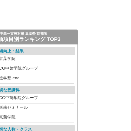
中高一貫校対策 集団塾 首都圏
価項目別ランキング TOP3
績向上・結果
京葉学院
CG中萬学院グループ
進学塾 ena
切な受講料
CG中萬学院グループ
湘南ゼミナール
京葉学院
切な人数・クラス