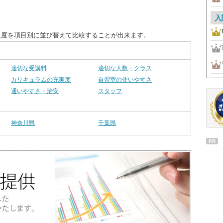
入
足度を項目別に並び替えて比較することが出来ます。
適切な受講料
適切な人数・クラス
カリキュラムの充実度
自習室の使いやすさ
通いやすさ・治安
スタッフ
神奈川県
千葉県
PR