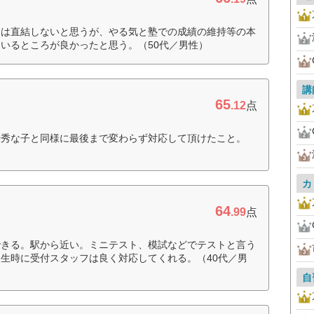
には直結しないと思うが、やる気と塾での成績の維持等の本
いるところが良かったと思う。（50代／男性）
講
65
.12
点
優秀な子と同様に最後まで変わらず対応して頂けたこと。
カ
64
.99
点
できる。駅から近い。ミニテスト、模試などでテストと言う
生時に受付スタッフは良く対応してくれる。（40代／男
自