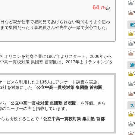
64
.75
点
土日など親が仕事で昼間見てあげられない時間をうまく使わ
教
駅まで集団だったり事務員さんや先生が一緒で安心でした。
オリコンを前身企業に1967年よりスタート。2006年から
高一貫校対策 集団塾 首都圏は、2017年よりランキングを
通
サービスを利用した
1,135
人にアンケート調査を実施。
23
社を対象にした「
公立中高一貫校対策 集団塾 首都圏
」
から「
公立中高一貫校対策 集団塾 首都圏
」を評価。さら
ス
際のユーザーの声も掲載しています。
からも比較することで「
公立中高一貫校対策 集団塾 首都