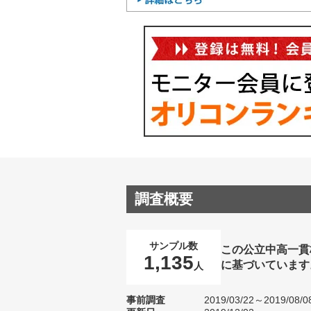
調査概要
サンプル数
この公立中高一貫
1,135
に基づいています
人
事前調査
2019/03/22～2019/08/0