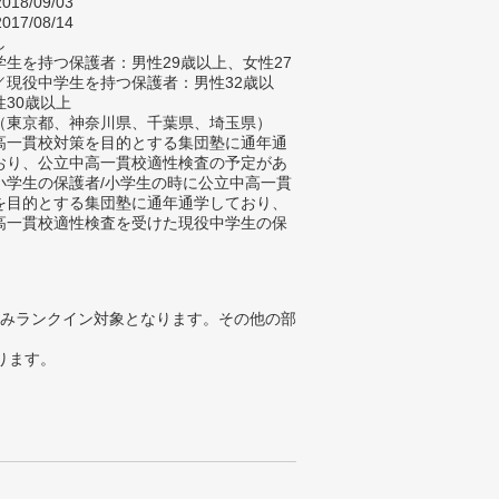
018/09/03
017/08/14
し
生を持つ保護者：男性29歳以上、女性27
／現役中学生を持つ保護者：男性32歳以
性30歳以上
（東京都、神奈川県、千葉県、埼玉県）
高一貫校対策を目的とする集団塾に通年通
おり、公立中高一貫校適性検査の予定があ
小学生の保護者/小学生の時に公立中高一貫
を目的とする集団塾に通年通学しており、
高一貫校適性検査を受けた現役中学生の保
みランクイン対象となります。その他の部
ります。