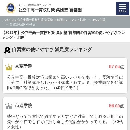
オリコン顧客満足度ランキング
公立中高一貫校対策 集団塾 首都圏
おすすめの公立中高一貫校対策 集団塾 首都圏ランキング・比較
2019年版
自習室の使いやすさ
【2019年】公立中高一貫校対策 集団塾 首都圏の自習室の使いやすさラン
キング・比較
自習室の使いやすさ 満足度ランキング
京葉学院
67
.04
点
公立中高一貫校対策は極めて高いレベルであった。受験情報は
十分で、対策講座もしっかり構成されている。授業時間外に講
師独自の指導があった。（40代／男性）
市進学院
66
.80
点
些細な点でも電話で質問するとすぐに対応してくれる。担当の
先生が不在でもすぐに折り返しの電話がかかってくる。（30代
／女性）