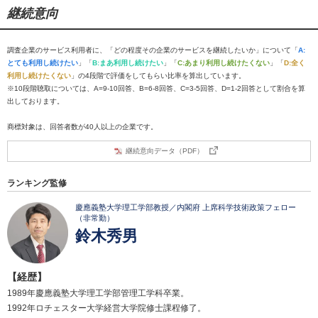
継続意向
調査企業のサービス利用者に、「どの程度その企業のサービスを継続したいか」について「
A:
とても利用し続けたい
」「
B:まあ利用し続けたい
」「
C:あまり利用し続けたくない
」「
D:全く
利用し続けたくない
」の4段階で評価をしてもらい比率を算出しています。
※10段階聴取については、A=9-10回答、B=6-8回答、C=3-5回答、D=1-2回答として割合を算
出しております。
商標対象は、回答者数が40人以上の企業です。
継続意向データ（PDF）
ランキング監修
慶應義塾大学理工学部教授／内閣府 上席科学技術政策フェロー
（非常勤）
鈴木秀男
【経歴】
1989年慶應義塾大学理工学部管理工学科卒業。
1992年ロチェスター大学経営大学院修士課程修了。