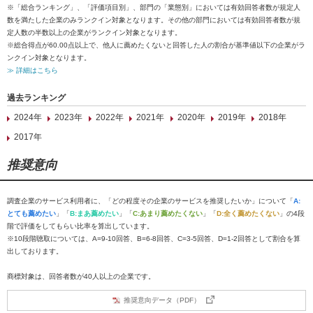
※「総合ランキング」、「評価項目別」、部門の「業態別」においては有効回答者数が規定人
数を満たした企業のみランクイン対象となります。その他の部門においては有効回答者数が規
定人数の半数以上の企業がランクイン対象となります。
※総合得点が60.00点以上で、他人に薦めたくないと回答した人の割合が基準値以下の企業がラ
ンクイン対象となります。
≫ 詳細はこちら
過去ランキング
2024年
2023年
2022年
2021年
2020年
2019年
2018年
2017年
推奨意向
調査企業のサービス利用者に、「どの程度その企業のサービスを推奨したいか」について「
A:
とても薦めたい
」「
B:まあ薦めたい
」「
C:あまり薦めたくない
」「
D:全く薦めたくない
」の4段
階で評価をしてもらい比率を算出しています。
※10段階聴取については、A=9-10回答、B=6-8回答、C=3-5回答、D=1-2回答として割合を算
出しております。
商標対象は、回答者数が40人以上の企業です。
推奨意向データ（PDF）