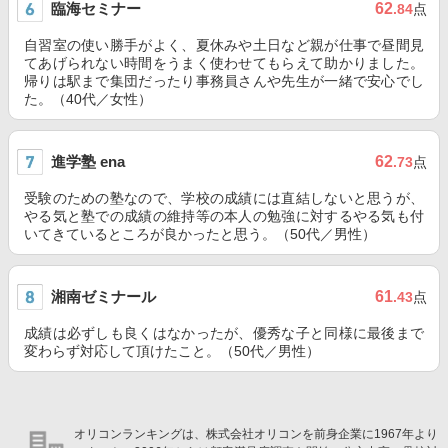
臨海セミナー
62
.84
点
自習室の使い勝手がよく、夏休みや土日など親が仕事で昼間見
てあげられない時間をうまく使わせてもらえて助かりました。
帰りは駅まで集団だったり事務員さんや先生が一緒で安心でし
た。（40代／女性）
進学塾 ena
62
.73
点
受験のための塾なので、学校の成績には直結しないと思うが、
やる気と塾での成績の維持等の本人の勉強に対するやる気も付
いてきているところが良かったと思う。（50代／男性）
湘南ゼミナール
61
.43
点
成績は必ずしも良くはなかったが、優秀な子と同様に最後まで
変わらず対応して頂けたこと。（50代／男性）
オリコンランキングは、株式会社オリコンを前身企業に1967年より