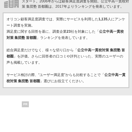
スタート。2006年からは顧客満足度調査を開始。公立中高一貫校対
策 集団塾 首都圏は、2017年よりランキングを発表しています。
オリコン顧客満足度調査では、実際にサービスを利用した
1,135
人にアンケ
ート調査を実施。
満足度に関する回答を基に、調査企業
23
社を対象にした「
公立中高一貫校
対策 集団塾 首都圏
」ランキングを発表しています。
総合満足度だけでなく、様々な切り口から「
公立中高一貫校対策 集団塾 首
都圏
」を評価。さらに回答者の口コミや評判といった、実際のユーザーの
声も掲載しています。
サービス検討の際、“ユーザー満足度”からも比較することで「
公立中高一貫
校対策 集団塾 首都圏
」選びにお役立てください。
PR