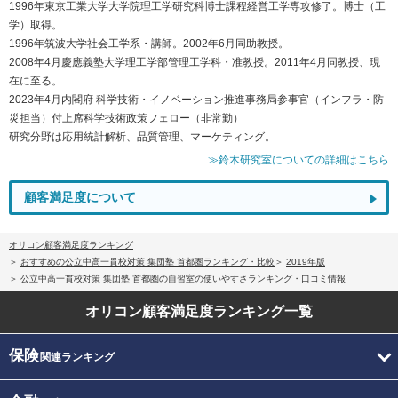
1996年東京工業大学大学院理工学研究科博士課程経営工学専攻修了。博士（工
学）取得。
1996年筑波大学社会工学系・講師。2002年6月同助教授。
2008年4月慶應義塾大学理工学部管理工学科・准教授。2011年4月同教授、現
在に至る。
2023年4月内閣府 科学技術・イノベーション推進事務局参事官（インフラ・防
災担当）付上席科学技術政策フェロー（非常勤）
研究分野は応用統計解析、品質管理、マーケティング。
≫鈴木研究室についての詳細はこちら
顧客満足度について
オリコン顧客満足度ランキング
おすすめの公立中高一貫校対策 集団塾 首都圏ランキング・比較
2019年版
公立中高一貫校対策 集団塾 首都圏の自習室の使いやすさランキング・口コミ情報
オリコン顧客満足度
ランキング一覧
保険
関連ランキング