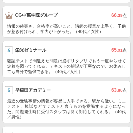
CG中萬学院グループ
66
.39
点
情報の確実さ。合格率が高いこと。講師の授業が上手く、子供
が惹き付けられ、学力が上がった。（40代／女性）
栄光ゼミナール
65
.91
点
確認テストで間違えた問題は必ずリタプリでもう一度やらせて
定着を図ってくれる。テキストの解説が丁寧なので、お休みし
ても自分で勉強できる。（40代／女性）
早稲田アカデミー
63
.80
点
最近の受験事情の情報が容易に入手できる。駅から近い。ミニ
テスト、模試などでテストと言うものを意識するようになっ
た。問題発生時に受付スタッフは良く対応してくれる。（40代
／男性）