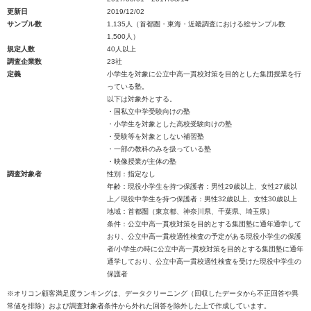
更新日
2019/12/02
サンプル数
1,135人（首都圏・東海・近畿調査における総サンプル数
1,500人）
規定人数
40人以上
調査企業数
23社
定義
小学生を対象に公立中高一貫校対策を目的とした集団授業を行
っている塾。
以下は対象外とする。
・国私立中学受験向けの塾
・小学生を対象とした高校受験向けの塾
・受験等を対象としない補習塾
・一部の教科のみを扱っている塾
・映像授業が主体の塾
調査対象者
性別：指定なし
年齢：現役小学生を持つ保護者：男性29歳以上、女性27歳以
上／現役中学生を持つ保護者：男性32歳以上、女性30歳以上
地域：首都圏（東京都、神奈川県、千葉県、埼玉県）
条件：公立中高一貫校対策を目的とする集団塾に通年通学して
おり、公立中高一貫校適性検査の予定がある現役小学生の保護
者/小学生の時に公立中高一貫校対策を目的とする集団塾に通年
通学しており、公立中高一貫校適性検査を受けた現役中学生の
保護者
※オリコン顧客満足度ランキングは、データクリーニング（回収したデータから不正回答や異
常値を排除）および調査対象者条件から外れた回答を除外した上で作成しています。