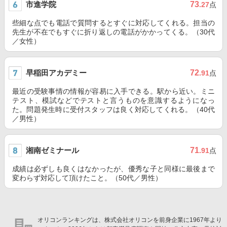
市進学院
73
.27
点
些細な点でも電話で質問するとすぐに対応してくれる。担当の
先生が不在でもすぐに折り返しの電話がかかってくる。（30代
／女性）
早稲田アカデミー
72
.91
点
最近の受験事情の情報が容易に入手できる。駅から近い。ミニ
テスト、模試などでテストと言うものを意識するようになっ
た。問題発生時に受付スタッフは良く対応してくれる。（40代
／男性）
湘南ゼミナール
71
.91
点
成績は必ずしも良くはなかったが、優秀な子と同様に最後まで
変わらず対応して頂けたこと。（50代／男性）
オリコンランキングは、株式会社オリコンを前身企業に1967年より