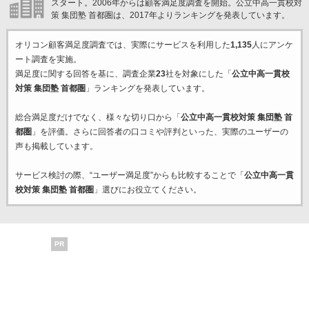
スタート。2006年からは顧客満足度調査を開始。公立中高一貫校対
策 集団塾 首都圏は、2017年よりランキングを発表しています。
オリコン顧客満足度調査では、実際にサービスを利用した
1,135
人にアンケ
ート調査を実施。
満足度に関する回答を基に、調査企業
23
社を対象にした「
公立中高一貫校
対策 集団塾 首都圏
」ランキングを発表しています。
総合満足度だけでなく、様々な切り口から「
公立中高一貫校対策 集団塾 首
都圏
」を評価。さらに回答者の口コミや評判といった、実際のユーザーの
声も掲載しています。
サービス検討の際、“ユーザー満足度”からも比較することで「
公立中高一貫
校対策 集団塾 首都圏
」選びにお役立てください。
PR