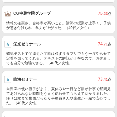
CG中萬学院グループ
75
.23
点
情報の確実さ。合格率が高いこと。講師の授業が上手く、子供
が惹き付けられ、学力が上がった。（40代／女性）
栄光ゼミナール
74
.71
点
確認テストで間違えた問題は必ずリタプリでもう一度やらせて
定着を図ってくれる。テキストの解説が丁寧なので、お休みし
ても自分で勉強できる。（40代／女性）
臨海セミナー
73
.41
点
自習室の使い勝手がよく、夏休みや土日など親が仕事で昼間見
てあげられない時間をうまく使わせてもらえて助かりました。
帰りは駅まで集団だったり事務員さんや先生が一緒で安心でし
た。（40代／女性）