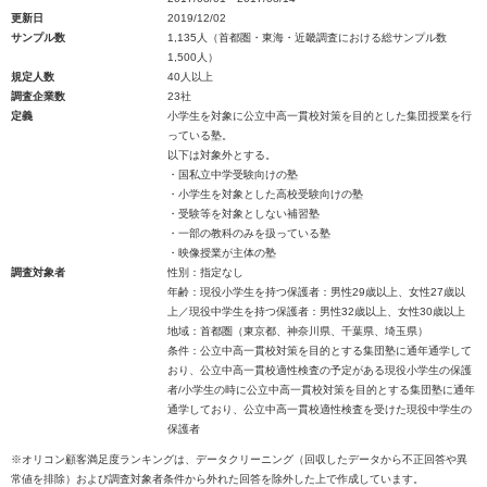
更新日
2019/12/02
サンプル数
1,135人（首都圏・東海・近畿調査における総サンプル数
1,500人）
規定人数
40人以上
調査企業数
23社
定義
小学生を対象に公立中高一貫校対策を目的とした集団授業を行
っている塾。
以下は対象外とする。
・国私立中学受験向けの塾
・小学生を対象とした高校受験向けの塾
・受験等を対象としない補習塾
・一部の教科のみを扱っている塾
・映像授業が主体の塾
調査対象者
性別：指定なし
年齢：現役小学生を持つ保護者：男性29歳以上、女性27歳以
上／現役中学生を持つ保護者：男性32歳以上、女性30歳以上
地域：首都圏（東京都、神奈川県、千葉県、埼玉県）
条件：公立中高一貫校対策を目的とする集団塾に通年通学して
おり、公立中高一貫校適性検査の予定がある現役小学生の保護
者/小学生の時に公立中高一貫校対策を目的とする集団塾に通年
通学しており、公立中高一貫校適性検査を受けた現役中学生の
保護者
※オリコン顧客満足度ランキングは、データクリーニング（回収したデータから不正回答や異
常値を排除）および調査対象者条件から外れた回答を除外した上で作成しています。