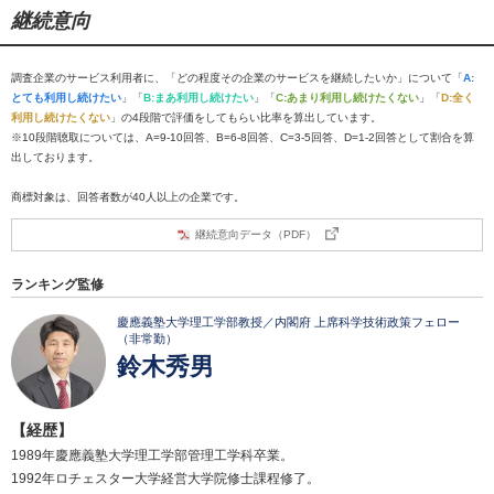
継続意向
調査企業のサービス利用者に、「どの程度その企業のサービスを継続したいか」について「
A:
とても利用し続けたい
」「
B:まあ利用し続けたい
」「
C:あまり利用し続けたくない
」「
D:全く
利用し続けたくない
」の4段階で評価をしてもらい比率を算出しています。
※10段階聴取については、A=9-10回答、B=6-8回答、C=3-5回答、D=1-2回答として割合を算
出しております。
商標対象は、回答者数が40人以上の企業です。
継続意向データ（PDF）
ランキング監修
慶應義塾大学理工学部教授／内閣府 上席科学技術政策フェロー
（非常勤）
鈴木秀男
【経歴】
1989年慶應義塾大学理工学部管理工学科卒業。
1992年ロチェスター大学経営大学院修士課程修了。