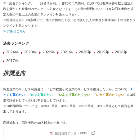
※「総合ランキング」、「評価項目別」、部門の「業態別」においては有効回答者数が規定人
数を満たした企業のみランクイン対象となります。その他の部門においては有効回答者数が規
定人数の半数以上の企業がランクイン対象となります。
※総合得点が60.00点以上で、他人に薦めたくないと回答した人の割合が基準値以下の企業がラ
ンクイン対象となります。
≫ 詳細はこちら
過去ランキング
2024年
2023年
2022年
2021年
2020年
2019年
2018年
2017年
推奨意向
調査企業のサービス利用者に、「どの程度その企業のサービスを推奨したいか」について「
A:
とても薦めたい
」「
B:まあ薦めたい
」「
C:あまり薦めたくない
」「
D:全く薦めたくない
」の4段
階で評価をしてもらい比率を算出しています。
※10段階聴取については、A=9-10回答、B=6-8回答、C=3-5回答、D=1-2回答として割合を算
出しております。
商標対象は、回答者数が40人以上の企業です。
推奨意向データ（PDF）