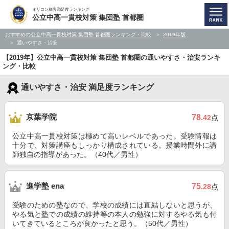
オリコン顧客満足度ランキング
公立中高一貫校対策 集団塾 首都圏
おすすめの公立中高一貫校対策 集団塾 首都圏ランキング・比較
2019年版
通いやすさ・治安
【2019年】公立中高一貫校対策 集団塾 首都圏の通いやすさ・治安ランキ
ング・比較
通いやすさ・治安 満足度ランキング
京葉学院
78
.42
点
公立中高一貫校対策は極めて高いレベルであった。受験情報は
十分で、対策講座もしっかり構成されている。授業時間外に講
師独自の指導があった。（40代／男性）
進学塾 ena
75
.28
点
受験のための塾なので、学校の成績には直結しないと思うが、
やる気と塾での成績の維持等の本人の勉強に対するやる気も付
いてきているところが良かったと思う。（50代／男性）