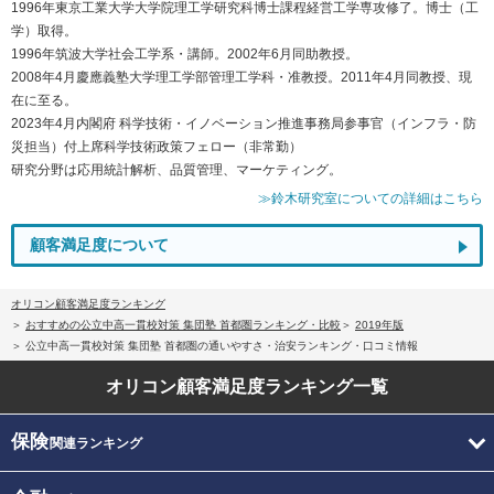
1996年東京工業大学大学院理工学研究科博士課程経営工学専攻修了。博士（工
学）取得。
1996年筑波大学社会工学系・講師。2002年6月同助教授。
2008年4月慶應義塾大学理工学部管理工学科・准教授。2011年4月同教授、現
在に至る。
2023年4月内閣府 科学技術・イノベーション推進事務局参事官（インフラ・防
災担当）付上席科学技術政策フェロー（非常勤）
研究分野は応用統計解析、品質管理、マーケティング。
≫鈴木研究室についての詳細はこちら
顧客満足度について
オリコン顧客満足度ランキング
おすすめの公立中高一貫校対策 集団塾 首都圏ランキング・比較
2019年版
公立中高一貫校対策 集団塾 首都圏の通いやすさ・治安ランキング・口コミ情報
オリコン顧客満足度
ランキング一覧
保険
関連ランキング