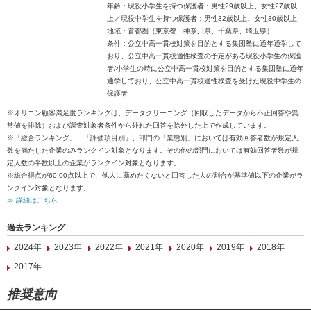
年齢：現役小学生を持つ保護者：男性29歳以上、女性27歳以
上／現役中学生を持つ保護者：男性32歳以上、女性30歳以上
地域：首都圏（東京都、神奈川県、千葉県、埼玉県）
条件：公立中高一貫校対策を目的とする集団塾に通年通学して
おり、公立中高一貫校適性検査の予定がある現役小学生の保護
者/小学生の時に公立中高一貫校対策を目的とする集団塾に通年
通学しており、公立中高一貫校適性検査を受けた現役中学生の
保護者
※オリコン顧客満足度ランキングは、データクリーニング（回収したデータから不正回答や異
常値を排除）および調査対象者条件から外れた回答を除外した上で作成しています。
※「総合ランキング」、「評価項目別」、部門の「業態別」においては有効回答者数が規定人
数を満たした企業のみランクイン対象となります。その他の部門においては有効回答者数が規
定人数の半数以上の企業がランクイン対象となります。
※総合得点が60.00点以上で、他人に薦めたくないと回答した人の割合が基準値以下の企業がラ
ンクイン対象となります。
≫ 詳細はこちら
過去ランキング
2024年
2023年
2022年
2021年
2020年
2019年
2018年
2017年
推奨意向