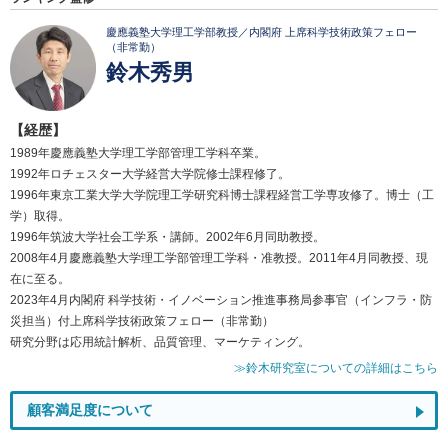
慶應義塾大学理工学部教授／内閣府 上席科学技術政策フェロー
（非常勤）
鈴木秀男
【経歴】
1989年慶應義塾大学理工学部管理工学科卒業。
1992年ロチェスター大学経営大学院修士課程修了。
1996年東京工業大学大学院理工学研究科博士課程経営工学専攻修了。博士（工
学）取得。
1996年筑波大学社会工学系・講師。2002年6月同助教授。
2008年4月慶應義塾大学理工学部管理工学科・准教授。2011年4月同教授、現
在に至る。
2023年4月内閣府 科学技術・イノベーション推進事務局参事官（インフラ・防
災担当）付上席科学技術政策フェロー（非常勤）
研究分野は応用統計解析、品質管理、マーケティング。
≫鈴木研究室についての詳細はこちら
顧客満足度について