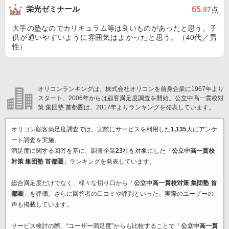
栄光ゼミナール
65
.97
点
大手の塾なのでカリキュラム等は良いものがあったと思う。子
供が通いやすいように雰囲気はよかったと思う。（40代／男
性）
オリコンランキングは、株式会社オリコンを前身企業に1967年より
スタート。2006年からは顧客満足度調査を開始。公立中高一貫校対
策 集団塾 首都圏は、2017年よりランキングを発表しています。
オリコン顧客満足度調査では、実際にサービスを利用した
1,135
人にアンケ
ート調査を実施。
満足度に関する回答を基に、調査企業
23
社を対象にした「
公立中高一貫校
対策 集団塾 首都圏
」ランキングを発表しています。
総合満足度だけでなく、様々な切り口から「
公立中高一貫校対策 集団塾 首
都圏
」を評価。さらに回答者の口コミや評判といった、実際のユーザーの
声も掲載しています。
サービス検討の際、“ユーザー満足度”からも比較することで「
公立中高一貫