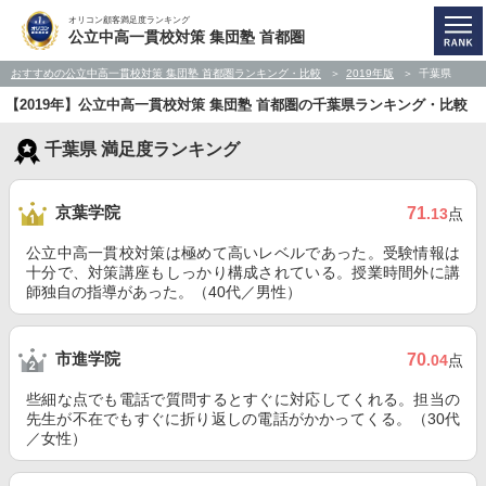
オリコン顧客満足度ランキング
公立中高一貫校対策 集団塾 首都圏
おすすめの公立中高一貫校対策 集団塾 首都圏ランキング・比較
2019年版
千葉県
【2019年】公立中高一貫校対策 集団塾 首都圏の千葉県ランキング・比較
千葉県 満足度ランキング
京葉学院
71
.13
点
公立中高一貫校対策は極めて高いレベルであった。受験情報は
十分で、対策講座もしっかり構成されている。授業時間外に講
師独自の指導があった。（40代／男性）
市進学院
70
.04
点
些細な点でも電話で質問するとすぐに対応してくれる。担当の
先生が不在でもすぐに折り返しの電話がかかってくる。（30代
／女性）