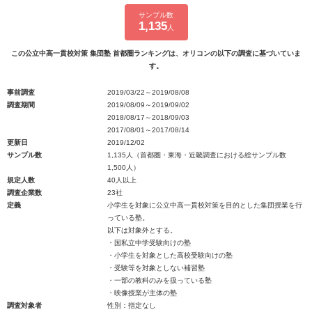
サンプル数
1,135
人
この公立中高一貫校対策 集団塾 首都圏ランキングは、オリコンの以下の調査に基づいていま
す。
事前調査
2019/03/22～2019/08/08
調査期間
2019/08/09～2019/09/02
2018/08/17～2018/09/03
2017/08/01～2017/08/14
更新日
2019/12/02
サンプル数
1,135人（首都圏・東海・近畿調査における総サンプル数
1,500人）
規定人数
40人以上
調査企業数
23社
定義
小学生を対象に公立中高一貫校対策を目的とした集団授業を行
っている塾。
以下は対象外とする。
・国私立中学受験向けの塾
・小学生を対象とした高校受験向けの塾
・受験等を対象としない補習塾
・一部の教科のみを扱っている塾
・映像授業が主体の塾
調査対象者
性別：指定なし