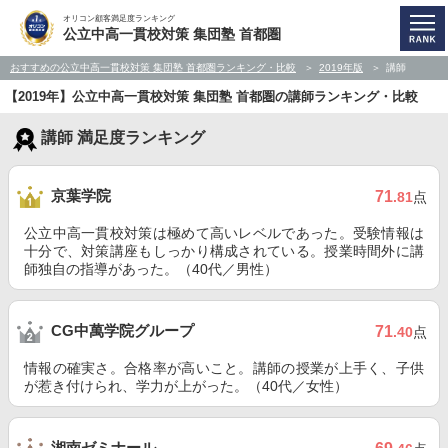
オリコン顧客満足度ランキング
公立中高一貫校対策 集団塾 首都圏
おすすめの公立中高一貫校対策 集団塾 首都圏ランキング・比較
2019年版
講師
【2019年】公立中高一貫校対策 集団塾 首都圏の講師ランキング・比較
講師 満足度ランキング
京葉学院
71
.81
点
公立中高一貫校対策は極めて高いレベルであった。受験情報は
十分で、対策講座もしっかり構成されている。授業時間外に講
師独自の指導があった。（40代／男性）
CG中萬学院グループ
71
.40
点
情報の確実さ。合格率が高いこと。講師の授業が上手く、子供
が惹き付けられ、学力が上がった。（40代／女性）
湘南ゼミナール