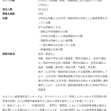
サンプル数
1,135人（首都圏・東海・近畿調査における総サンプル数
1,500人）
規定人数
40人以上
調査企業数
23社
定義
小学生を対象に公立中高一貫校対策を目的とした集団授業を行
っている塾。
以下は対象外とする。
・国私立中学受験向けの塾
・小学生を対象とした高校受験向けの塾
・受験等を対象としない補習塾
・一部の教科のみを扱っている塾
・映像授業が主体の塾
調査対象者
性別：指定なし
年齢：現役小学生を持つ保護者：男性29歳以上、女性27歳以
上／現役中学生を持つ保護者：男性32歳以上、女性30歳以上
地域：首都圏（東京都、神奈川県、千葉県、埼玉県）
条件：公立中高一貫校対策を目的とする集団塾に通年通学して
おり、公立中高一貫校適性検査の予定がある現役小学生の保護
者/小学生の時に公立中高一貫校対策を目的とする集団塾に通年
通学しており、公立中高一貫校適性検査を受けた現役中学生の
保護者
※オリコン顧客満足度ランキングは、データクリーニング（回収したデータから不正回答や異
常値を排除）および調査対象者条件から外れた回答を除外した上で作成しています。
※「総合ランキング」、「評価項目別」、部門の「業態別」においては有効回答者数が規定人
数を満たした企業のみランクイン対象となります。その他の部門においては有効回答者数が規