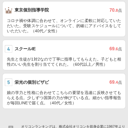
東京個別指導学院
70
.8
点
コロナ禍や体調に合わせて、オンラインに柔軟に対応していた
だいた。受験スケジュールについて、的確にアドバイスをして
いただいた。（40代／女性）
スクールIE
69
.6
点
先生と生徒が1対2なので丁寧に指導してもらえた。子どもと相
性のいい先生を割り当ててくれた。（60代以上／男性）
栄光の個別ビザビ
69
.4
点
娘の学力と性格に合わせてこちらの要望を迅速に反映させても
らえる点。少しずつ国算の力が伸びている点。細かい指導報告
が毎回LINEで届く点。（40代／女性）
オリコンランキングは、株式会社オリコンを前身企業に1967年より