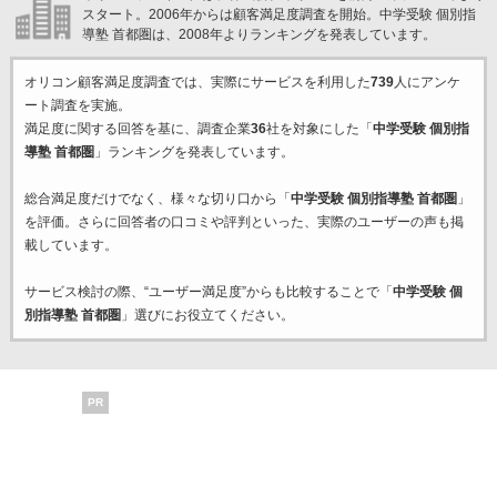
スタート。2006年からは顧客満足度調査を開始。中学受験 個別指
導塾 首都圏は、2008年よりランキングを発表しています。
オリコン顧客満足度調査では、実際にサービスを利用した
739
人にアンケ
ート調査を実施。
満足度に関する回答を基に、調査企業
36
社を対象にした「
中学受験 個別指
導塾 首都圏
」ランキングを発表しています。
総合満足度だけでなく、様々な切り口から「
中学受験 個別指導塾 首都圏
」
を評価。さらに回答者の口コミや評判といった、実際のユーザーの声も掲
載しています。
サービス検討の際、“ユーザー満足度”からも比較することで「
中学受験 個
別指導塾 首都圏
」選びにお役立てください。
PR