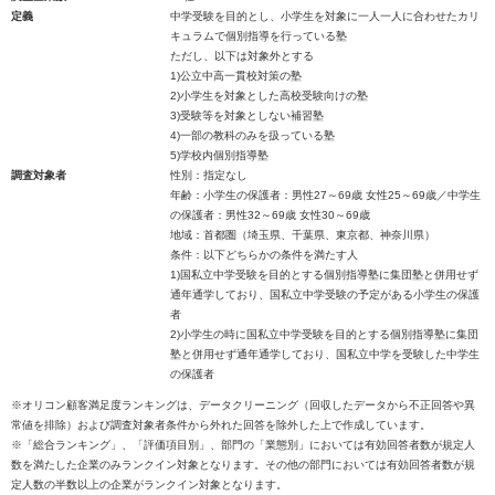
定義
中学受験を目的とし、小学生を対象に一人一人に合わせたカリ
キュラムで個別指導を行っている塾
ただし、以下は対象外とする
1)公立中高一貫校対策の塾
2)小学生を対象とした高校受験向けの塾
3)受験等を対象としない補習塾
4)一部の教科のみを扱っている塾
5)学校内個別指導塾
調査対象者
性別：指定なし
年齢：小学生の保護者：男性27～69歳 女性25～69歳／中学生
の保護者：男性32～69歳 女性30～69歳
地域：首都圏（埼玉県、千葉県、東京都、神奈川県）
条件：以下どちらかの条件を満たす人
1)国私立中学受験を目的とする個別指導塾に集団塾と併用せず
通年通学しており、国私立中学受験の予定がある小学生の保護
者
2)小学生の時に国私立中学受験を目的とする個別指導塾に集団
塾と併用せず通年通学しており、国私立中学を受験した中学生
の保護者
※オリコン顧客満足度ランキングは、データクリーニング（回収したデータから不正回答や異
常値を排除）および調査対象者条件から外れた回答を除外した上で作成しています。
※「総合ランキング」、「評価項目別」、部門の「業態別」においては有効回答者数が規定人
数を満たした企業のみランクイン対象となります。その他の部門においては有効回答者数が規
定人数の半数以上の企業がランクイン対象となります。