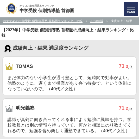
オリコン顧客満足度ランキング
中学受験 個別指導塾 首都圏
おすすめの中学受験 個別指導塾 首都圏ランキング・比較
2023年版
成績向上・結果
【2023年】中学受験 個別指導塾 首都圏の成績向上・結果ランキング・比
較
成績向上・結果 満足度ランキング
73
TOMAS
.3
点
まだ体力のない小学生が通う塾として、短時間で効率がよい。
他塾のように、遅くまで授業があり弁当持参で、という体制に
なっていないので。（40代／女性）
明光義塾
71
.2
点
講師が真剣に向き合ってくれる事により勉強に興味を持つ。学
校教員とは別の情報を持っていて、何かと相談にのり教えてく
れるので、勉強を含め楽しく通塾できている。（40代／女性）