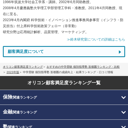
1996年筑波大学社会工学系・講師。2002年6月同助教授。
2008年4月慶應義塾大学理工学部管理工学科・准教授。2011年4月同教授、現
在に至る。
2023年4月内閣府 科学技術・イノベーション推進事務局参事官（インフラ・防
災担当）付上席科学技術政策フェロー（非常勤）
研究分野は応用統計解析、品質管理、マーケティング。
≫鈴木研究室についての詳細はこちら
顧客満足度について
オリコン顧客満足度ランキング
おすすめの中学受験 個別指導塾 首都圏ランキング・比較
2023年版
中学受験 個別指導塾 首都圏の成績向上・結果ランキング・口コミ情報
オリコン顧客満足度
ランキング一覧
保険
関連ランキング
金融
関連ランキング
塾
関連ランキング