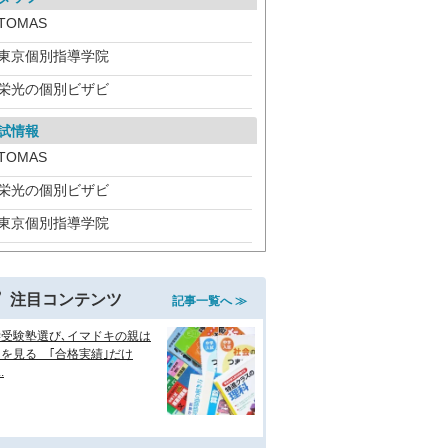
TOMAS
東京個別指導学院
栄光の個別ビザビ
試情報
TOMAS
栄光の個別ビザビ
東京個別指導学院
注目コンテンツ
記事一覧へ ≫
学受験塾選び､イマドキの親は
を見る ｢合格実績｣だけ
.