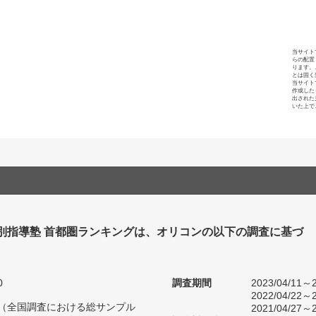
当サイト
らの配置
ります。
とは固く
当サイト
作成した
出された
いた上で
個別指導塾 首都圏ランキングは、オリコンの以下の調査に基づ
0
調査期間
2023/04/11～2
2022/04/22～2
人（全国調査における総サンプル
2021/04/27～2