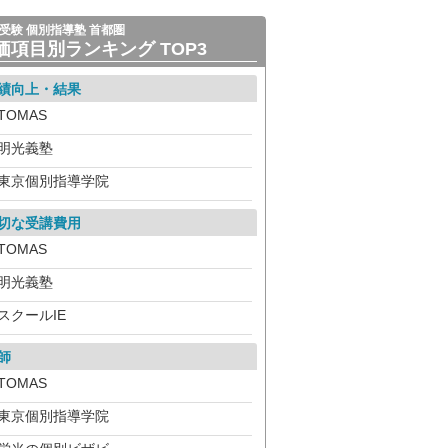
受験 個別指導塾 首都圏
価項目別ランキング TOP3
績向上・結果
TOMAS
明光義塾
東京個別指導学院
切な受講費用
TOMAS
明光義塾
スクールIE
師
TOMAS
東京個別指導学院