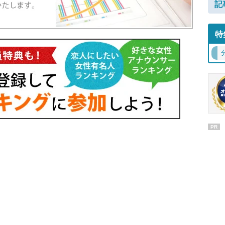
記
特
PR