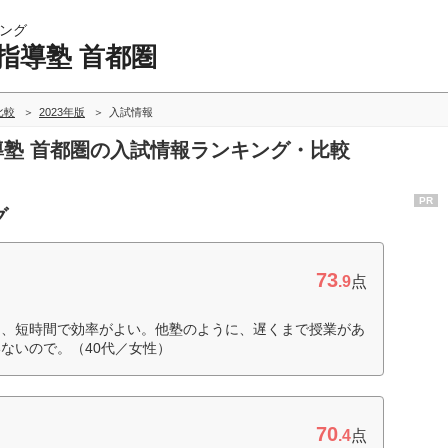
ング
指導塾 首都圏
比較
2023年版
入試情報
指導塾 首都圏の入試情報ランキング・比較
PR
グ
73
.9
点
て、短時間で効率がよい。他塾のように、遅くまで授業があ
ないので。（40代／女性）
70
.4
点