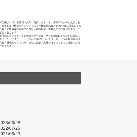
で公開されている情報（文字、写真、イラスト、画像データ等）及びこれ
・編集および構造などについての著作権は株式会社oricon MEに帰属してお
これらの情報を権利者の許可なく無断転載・複製などの二次利用を行うこ
禁じております。
で掲載しているすべての情報やデータは、当社の調査に基づいた結果から
ものとなりますが、サービスへの感想については、サービスの利用者が提
見解・感想となっており、当社の見解・意見ではないことをご理解いただ
ご覧ください。
023/06/28
022/07/25
021/06/23