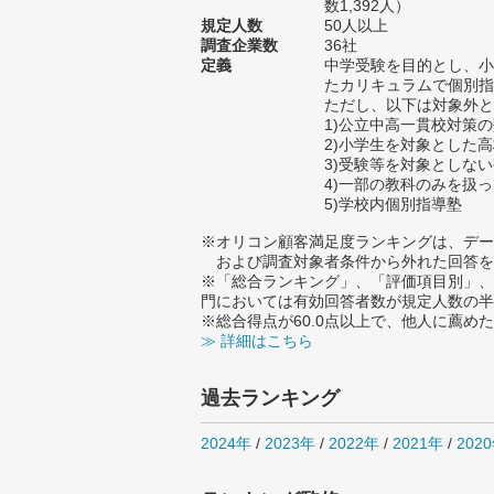
数1,392人）
規定人数
50人以上
調査企業数
36社
定義
中学受験を目的とし、小
たカリキュラムで個別指
ただし、以下は対象外と
1)公立中高一貫校対策
2)小学生を対象とした
3)受験等を対象としな
4)一部の教科のみを扱
5)学校内個別指導塾
※オリコン顧客満足度ランキングは、デー
および調査対象者条件から外れた回答を
※「総合ランキング」、「評価項目別」、
門においては有効回答者数が規定人数の半
※総合得点が60.0点以上で、他人に薦
≫ 詳細はこちら
過去ランキング
2024年
/
2023年
/
2022年
/
2021年
/
202