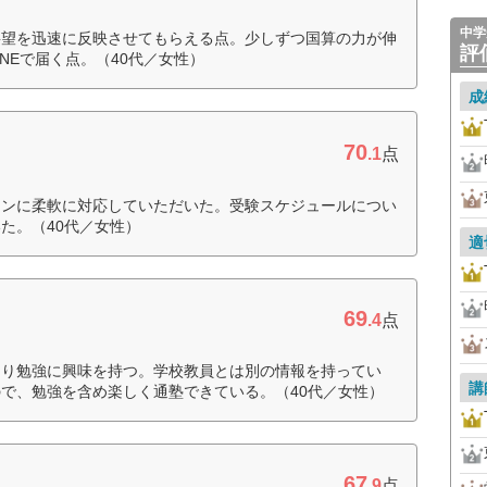
中学
要望を迅速に反映させてもらえる点。少しずつ国算の力が伸
評
NEで届く点。（40代／女性）
成
70
.1
点
インに柔軟に対応していただいた。受験スケジュールについ
た。（40代／女性）
適
69
.4
点
より勉強に興味を持つ。学校教員とは別の情報を持ってい
講
で、勉強を含め楽しく通塾できている。（40代／女性）
67
.9
点