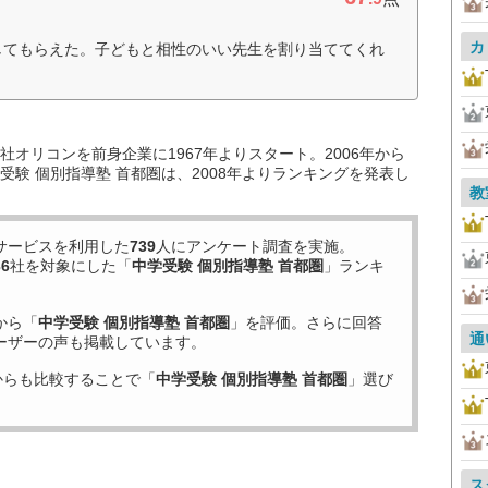
カ
してもらえた。子どもと相性のいい先生を割り当ててくれ
オリコンを前身企業に1967年よりスタート。2006年から
験 個別指導塾 首都圏は、2008年よりランキングを発表し
教
サービスを利用した
739
人にアンケート調査を実施。
36
社を対象にした「
中学受験 個別指導塾 首都圏
」ランキ
から「
中学受験 個別指導塾 首都圏
」を評価。さらに回答
通
ーザーの声も掲載しています。
からも比較することで「
中学受験 個別指導塾 首都圏
」選び
ス