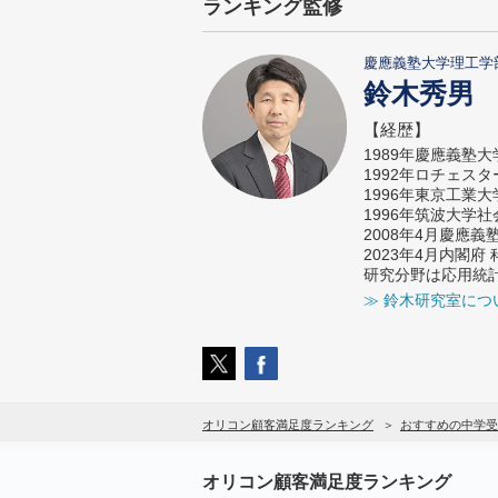
ランキング監修
慶應義塾大学理工学
鈴木秀男
【経歴】
1989年慶應義塾
1992年ロチェス
1996年東京工業
1996年筑波大学
2008年4月慶應
2023年4月内閣
研究分野は応用統
≫ 鈴木研究室につ
オリコン顧客満足度ランキング
おすすめの中学受
オリコン顧客満足度ランキング