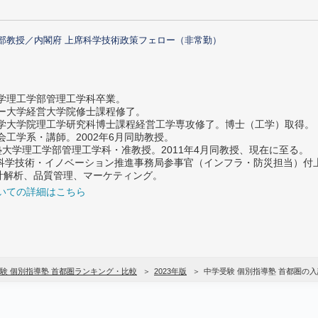
部教授／内閣府 上席科学技術政策フェロー（非常勤）
大学理工学部管理工学科卒業。
ター大学経営大学院修士課程修了。
大学大学院理工学研究科博士課程経営工学専攻修了。博士（工学）取得。
社会工学系・講師。2002年6月同助教授。
義塾大学理工学部管理工学科・准教授。2011年4月同教授、現在に至る。
府 科学技術・イノベーション推進事務局参事官（インフラ・防災担当）
計解析、品質管理、マーケティング。
いての詳細はこちら
験 個別指導塾 首都圏ランキング・比較
2023年版
中学受験 個別指導塾 首都圏の