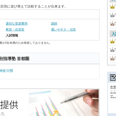
項目別に並び替えて比較することが出来ます。
適切な受講費用
講師
教室・自習室
通いやすさ・治安
入
入試情報
業が2社未満のため発表しておりません。
別指導塾 首都圏
神奈川県
中
ここ
で､..