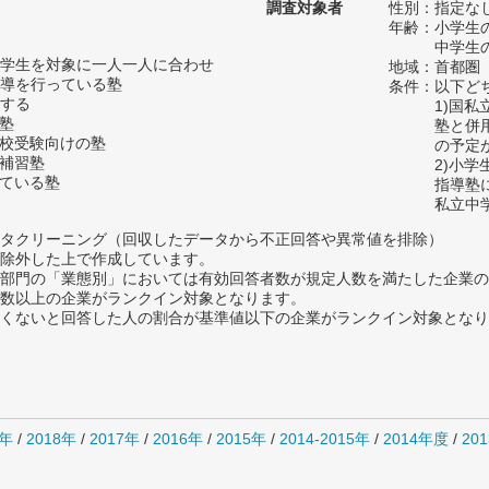
調査対象者
性別：指定な
年齢：小学生の
中学生の
学生を対象に一人一人に合わせ
地域：首都圏
導を行っている塾
条件：以下ど
する
1)国
の塾
塾と併
高校受験向けの塾
の予定
い補習塾
2)小
っている塾
指導塾
私立中
タクリーニング（回収したデータから不正回答や異常値を排除）
除外した上で作成しています。
部門の「業態別」においては有効回答者数が規定人数を満たした企業の
数以上の企業がランクイン対象となります。
めたくないと回答した人の割合が基準値以下の企業がランクイン対象とな
0年
/
2018年
/
2017年
/
2016年
/
2015年
/
2014-2015年
/
2014年度
/
20