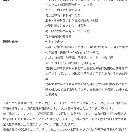
キュラムで個別指導を行っている塾
ただし、以下は対象外とする
1)公立中高一貫校対策の塾
2)小学生を対象とした高校受験向けの塾
3)受験等を対象としない補習塾
4)一部の教科のみを扱っている塾
5)学校内個別指導塾
調査対象者
性別：指定なし
年齢：小学生の保護者：男性27～69歳 女性25～69歳／中学生
の保護者：男性32～69歳 女性30～69歳
地域：首都圏（埼玉県、千葉県、東京都、神奈川県）
条件：以下どちらかの条件を満たす人
1)国私立中学受験を目的とする個別指導塾に集団塾と併用せず
通年通学しており、国私立中学受験の予定がある小学生の保護
者
2)小学生の時に国私立中学受験を目的とする個別指導塾に集団
塾と併用せず通年通学しており、国私立中学を受験した中学生
の保護者
※オリコン顧客満足度ランキングは、データクリーニング（回収したデータから不正回答や異
常値を排除）および調査対象者条件から外れた回答を除外した上で作成しています。
※「総合ランキング」、「評価項目別」、部門の「業態別」においては有効回答者数が規定人
数を満たした企業のみランクイン対象となります。その他の部門においては有効回答者数が規
定人数の半数以上の企業がランクイン対象となります。
※総合得点が60.0点以上で、他人に薦めたくないと回答した人の割合が基準値以下の企業がラ