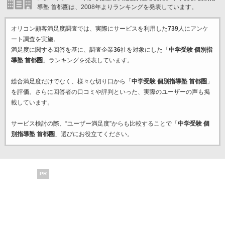
導塾 首都圏は、2008年よりランキングを発表しています。
オリコン顧客満足度調査では、実際にサービスを利用した
739
人にアンケ
ート調査を実施。
満足度に関する回答を基に、調査企業
36
社を対象にした「
中学受験 個別指
導塾 首都圏
」ランキングを発表しています。
総合満足度だけでなく、様々な切り口から「
中学受験 個別指導塾 首都圏
」
を評価。さらに回答者の口コミや評判といった、実際のユーザーの声も掲
載しています。
サービス検討の際、“ユーザー満足度”からも比較することで「
中学受験 個
別指導塾 首都圏
」選びにお役立てください。
PR