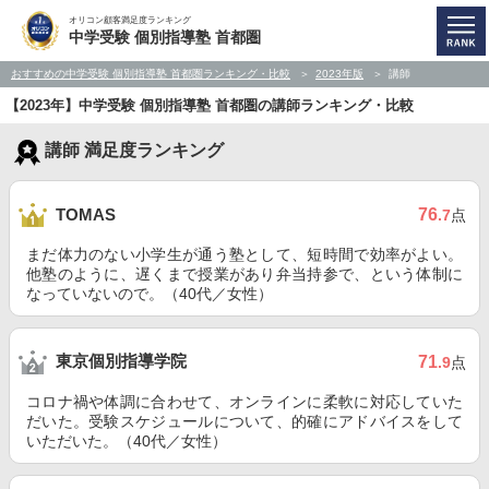
オリコン顧客満足度ランキング
中学受験 個別指導塾 首都圏
おすすめの中学受験 個別指導塾 首都圏ランキング・比較
2023年版
講師
【2023年】中学受験 個別指導塾 首都圏の講師ランキング・比較
講師 満足度ランキング
76
TOMAS
.7
点
まだ体力のない小学生が通う塾として、短時間で効率がよい。
他塾のように、遅くまで授業があり弁当持参で、という体制に
なっていないので。（40代／女性）
東京個別指導学院
71
.9
点
コロナ禍や体調に合わせて、オンラインに柔軟に対応していた
だいた。受験スケジュールについて、的確にアドバイスをして
いただいた。（40代／女性）