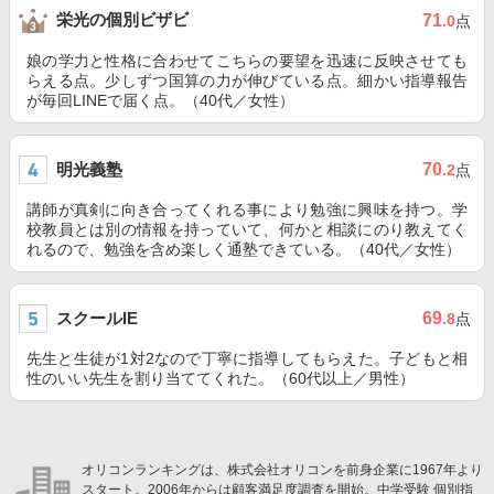
栄光の個別ビザビ
71
.0
点
娘の学力と性格に合わせてこちらの要望を迅速に反映させても
らえる点。少しずつ国算の力が伸びている点。細かい指導報告
が毎回LINEで届く点。（40代／女性）
明光義塾
70
.2
点
講師が真剣に向き合ってくれる事により勉強に興味を持つ。学
校教員とは別の情報を持っていて、何かと相談にのり教えてく
れるので、勉強を含め楽しく通塾できている。（40代／女性）
スクールIE
69
.8
点
先生と生徒が1対2なので丁寧に指導してもらえた。子どもと相
性のいい先生を割り当ててくれた。（60代以上／男性）
オリコンランキングは、株式会社オリコンを前身企業に1967年より
スタート。2006年からは顧客満足度調査を開始。中学受験 個別指