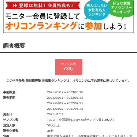
調査概要
サンプル数
739
人
この中学受験 個別指導塾 首都圏ランキングは、オリコンの以下の調査に基づいています。
事前調査
2023/01/17～2023/04/10
調査期間
2023/04/11～2023/06/28
2022/04/22～2022/07/25
2021/04/27～2021/06/23
更新日
2023/11/01
サンプル数
739人（全国調査における総サンプル数1,392人）
規定人数
50人以上
調査企業数
36社
定義
中学受験を目的とし、小学生を対象に一人一人に合わせたカリ