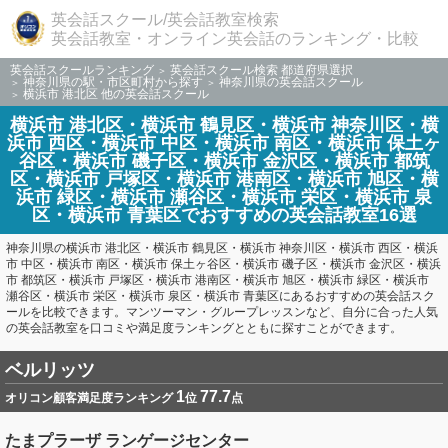
英会話スクール/英会話教室検索
英会話教室・オンライン英会話のランキング・比較
英会話スクールランキング
英会話スクール検索 都道府県選択
神奈川県の駅・市区町村から探す
神奈川県の英会話スクール
横浜市 港北区 他の英会話スクール
横浜市 港北区・横浜市 鶴見区・横浜市 神奈川区・横
浜市 西区・横浜市 中区・横浜市 南区・横浜市 保土ヶ
谷区・横浜市 磯子区・横浜市 金沢区・横浜市 都筑
区・横浜市 戸塚区・横浜市 港南区・横浜市 旭区・横
浜市 緑区・横浜市 瀬谷区・横浜市 栄区・横浜市 泉
区・横浜市 青葉区でおすすめの英会話教室16選
神奈川県の横浜市 港北区・横浜市 鶴見区・横浜市 神奈川区・横浜市 西区・横浜
市 中区・横浜市 南区・横浜市 保土ヶ谷区・横浜市 磯子区・横浜市 金沢区・横浜
市 都筑区・横浜市 戸塚区・横浜市 港南区・横浜市 旭区・横浜市 緑区・横浜市
瀬谷区・横浜市 栄区・横浜市 泉区・横浜市 青葉区にあるおすすめの英会話スク
ールを比較できます。マンツーマン・グループレッスンなど、自分に合った人気
の英会話教室を口コミや満足度ランキングとともに探すことができます。
ベルリッツ
1
77.7
オリコン顧客満足度ランキング
位
点
たまプラーザ ランゲージセンター