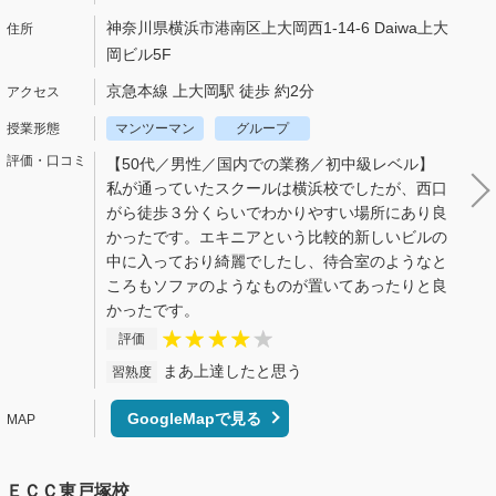
神奈川県横浜市港南区上大岡西1-14-6 Daiwa上大
岡ビル5F
京急本線 上大岡駅 徒歩 約2分
マンツーマン
グループ
【50代／男性／国内での業務／初中級レベル】
私が通っていたスクールは横浜校でしたが、西口
がら徒歩３分くらいでわかりやすい場所にあり良
かったです。エキニアという比較的新しいビルの
中に入っており綺麗でしたし、待合室のようなと
ころもソファのようなものが置いてあったりと良
かったです。
評価
まあ上達したと思う
習熟度
GoogleMapで見る
ＥＣＣ東戸塚校