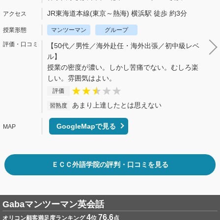
JR東海道本線(東京～熱海) 横浜駅 徒歩 約3分
マンツーマン
グループ
【50代／男性／海外赴任・海外出張／初中級レベ
ル】
授業の密度が濃い。しかし苦痛でない。むしろ楽
しい。雰囲気はよい。
評価
あまり上達したとは思えない
習熟度
GoogleMapで見る
ＥＣＣ外語学院の評判・口コミを見る
Gabaマンツーマン英会話
4
76.6
オリコン顧客満足度ランキング
位
点