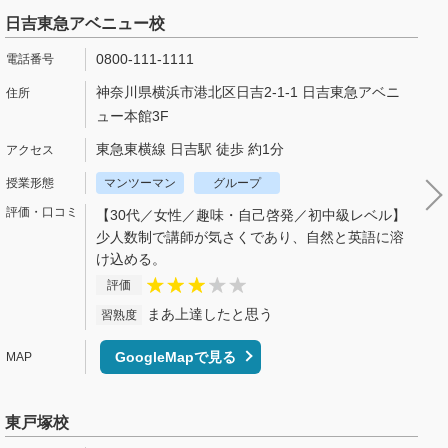
日吉東急アベニュー校
0800-111-1111
神奈川県横浜市港北区日吉2-1-1 日吉東急アベニ
ュー本館3F
東急東横線 日吉駅 徒歩 約1分
マンツーマン
グループ
【30代／女性／趣味・自己啓発／初中級レベル】
少人数制で講師が気さくであり、自然と英語に溶
け込める。
評価
まあ上達したと思う
習熟度
GoogleMapで見る
東戸塚校