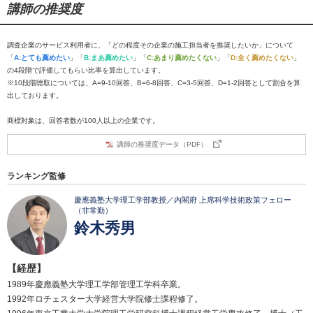
講師の推奨度
調査企業のサービス利用者に、「どの程度その企業の施工担当者を推奨したいか」について
「
A:とても薦めたい
」「
B:まあ薦めたい
」「
C:あまり薦めたくない
」「
D:全く薦めたくない
」
の4段階で評価してもらい比率を算出しています。
※10段階聴取については、A=9-10回答、B=6-8回答、C=3-5回答、D=1-2回答として割合を算
出しております。
商標対象は、回答者数が100人以上の企業です。
講師の推奨度データ（PDF）
ランキング監修
慶應義塾大学理工学部教授／内閣府 上席科学技術政策フェロー
（非常勤）
鈴木秀男
【経歴】
1989年慶應義塾大学理工学部管理工学科卒業。
1992年ロチェスター大学経営大学院修士課程修了。