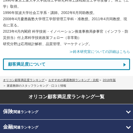
1996年東京工業大学大学院理工学研究科博士課程経営工学専攻修了。博士（工
学）取得。
1996年筑波大学社会工学系・講師。2002年6月同助教授。
2008年4月慶應義塾大学理工学部管理工学科・准教授。2011年4月同教授、現
在に至る。
2023年4月内閣府 科学技術・イノベーション推進事務局参事官（インフラ・防
災担当）付上席科学技術政策フェロー（非常勤）
研究分野は応用統計解析、品質管理、マーケティング。
≫鈴木研究室についての詳細はこちら
顧客満足度について
オリコン顧客満足度ランキング
おすすめの家庭教師ランキング・比較
2018年版
家庭教師のスタッフランキング・口コミ情報
オリコン顧客満足度
ランキング一覧
保険
関連ランキング
金融
関連ランキング