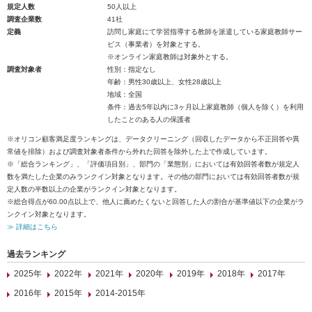
規定人数
50人以上
調査企業数
41社
定義
訪問し家庭にて学習指導する教師を派遣している家庭教師サー
ビス（事業者）を対象とする。
※オンライン家庭教師は対象外とする。
調査対象者
性別：指定なし
年齢：男性30歳以上、女性28歳以上
地域：全国
条件：過去5年以内に3ヶ月以上家庭教師（個人を除く）を利用
したことのある人の保護者
※オリコン顧客満足度ランキングは、データクリーニング（回収したデータから不正回答や異
常値を排除）および調査対象者条件から外れた回答を除外した上で作成しています。
※「総合ランキング」、「評価項目別」、部門の「業態別」においては有効回答者数が規定人
数を満たした企業のみランクイン対象となります。その他の部門においては有効回答者数が規
定人数の半数以上の企業がランクイン対象となります。
※総合得点が60.00点以上で、他人に薦めたくないと回答した人の割合が基準値以下の企業がラ
ンクイン対象となります。
≫ 詳細はこちら
過去ランキング
2025年
2022年
2021年
2020年
2019年
2018年
2017年
2016年
2015年
2014-2015年