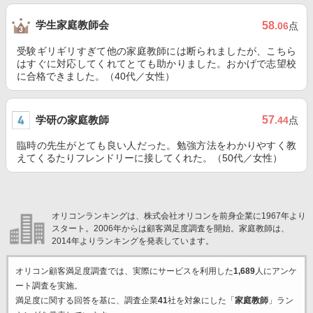
学生家庭教師会
58
.06
点
受験ギリギリすぎて他の家庭教師には断られましたが、こちら
はすぐに対応してくれてとても助かりました。おかげで志望校
に合格できました。（40代／女性）
学研の家庭教師
57
.44
点
臨時の先生がとても良い人だった。勉強方法をわかりやすく教
えてくるたりフレンドリーに接してくれた。（50代／女性）
オリコンランキングは、株式会社オリコンを前身企業に1967年より
スタート。2006年からは顧客満足度調査を開始。家庭教師は、
2014年よりランキングを発表しています。
オリコン顧客満足度調査では、実際にサービスを利用した
1,689
人にアンケ
ート調査を実施。
満足度に関する回答を基に、調査企業
41
社を対象にした「
家庭教師
」ラン