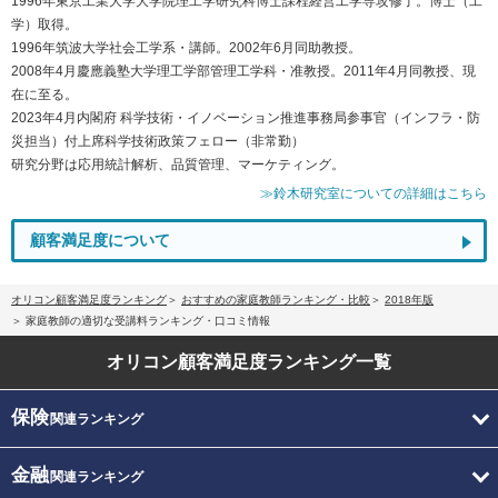
1996年東京工業大学大学院理工学研究科博士課程経営工学専攻修了。博士（工
学）取得。
1996年筑波大学社会工学系・講師。2002年6月同助教授。
2008年4月慶應義塾大学理工学部管理工学科・准教授。2011年4月同教授、現
在に至る。
2023年4月内閣府 科学技術・イノベーション推進事務局参事官（インフラ・防
災担当）付上席科学技術政策フェロー（非常勤）
研究分野は応用統計解析、品質管理、マーケティング。
≫鈴木研究室についての詳細はこちら
顧客満足度について
オリコン顧客満足度ランキング
おすすめの家庭教師ランキング・比較
2018年版
家庭教師の適切な受講料ランキング・口コミ情報
オリコン顧客満足度
ランキング一覧
保険
関連ランキング
金融
関連ランキング