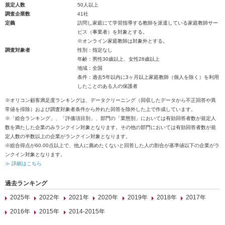
規定人数
50人以上
調査企業数
41社
定義
訪問し家庭にて学習指導する教師を派遣している家庭教師サー
ビス（事業者）を対象とする。
※オンライン家庭教師は対象外とする。
調査対象者
性別：指定なし
年齢：男性30歳以上、女性28歳以上
地域：全国
条件：過去5年以内に3ヶ月以上家庭教師（個人を除く）を利用
したことのある人の保護者
※オリコン顧客満足度ランキングは、データクリーニング（回収したデータから不正回答や異
常値を排除）および調査対象者条件から外れた回答を除外した上で作成しています。
※「総合ランキング」、「評価項目別」、部門の「業態別」においては有効回答者数が規定人
数を満たした企業のみランクイン対象となります。その他の部門においては有効回答者数が規
定人数の半数以上の企業がランクイン対象となります。
※総合得点が60.00点以上で、他人に薦めたくないと回答した人の割合が基準値以下の企業がラ
ンクイン対象となります。
≫ 詳細はこちら
過去ランキング
2025年
2022年
2021年
2020年
2019年
2018年
2017年
2016年
2015年
2014-2015年