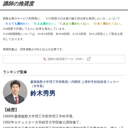
講師の推奨度
調査企業のサービス利用者に、「どの程度その企業の施工担当者を推奨したいか」について
「
A:とても薦めたい
」「
B:まあ薦めたい
」「
C:あまり薦めたくない
」「
D:全く薦めたくない
」
の4段階で評価してもらい比率を算出しています。
※10段階聴取については、A=9-10回答、B=6-8回答、C=3-5回答、D=1-2回答として割合を算
出しております。
商標対象は、回答者数が100人以上の企業です。
講師の推奨度データ（PDF）
ランキング監修
慶應義塾大学理工学部教授／内閣府 上席科学技術政策フェロー
（非常勤）
鈴木秀男
【経歴】
1989年慶應義塾大学理工学部管理工学科卒業。
1992年ロチェスター大学経営大学院修士課程修了。