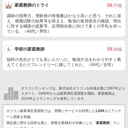
家庭教師のトライ
58
.77
点
講師の指導力、受験校の情報量はかなり高いと思う。それに加
え、模擬試験の結果等を踏まえ、勉強の進捗状況の確認、弱点
に対する補講の提案等、志望校合格に向けて多くの手札を持っ
ている。（40代／男性）
学研の家庭教師
58
.32
点
臨時の先生がとても良い人だった。勉強方法をわかりやすく教
えてくるたりフレンドリーに接してくれた。（50代／女性）
オリコンランキングは、株式会社オリコンを前身企業に1967年より
スタート。2006年からは顧客満足度調査を開始。家庭教師は、
2014年よりランキングを発表しています。
オリコン顧客満足度調査では、実際にサービスを利用した
1,689
人にアンケ
ート調査を実施。
満足度に関する回答を基に、調査企業
41
社を対象にした「
家庭教師
」ラン