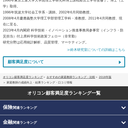
1996年東京工業大学大学院理工学研究科博士課程経営工学専攻修了。博士（工
学）取得。
1996年筑波大学社会工学系・講師。2002年6月同助教授。
2008年4月慶應義塾大学理工学部管理工学科・准教授。2011年4月同教授、現
在に至る。
2023年4月内閣府 科学技術・イノベーション推進事務局参事官（インフラ・防
災担当）付上席科学技術政策フェロー（非常勤）
研究分野は応用統計解析、品質管理、マーケティング。
≫鈴木研究室についての詳細はこちら
顧客満足度について
オリコン顧客満足度ランキング
おすすめの家庭教師ランキング・比較
2018年版
家庭教師の成績向上・結果ランキング・口コミ情報
オリコン顧客満足度
ランキング一覧
保険
関連ランキング
金融
関連ランキング