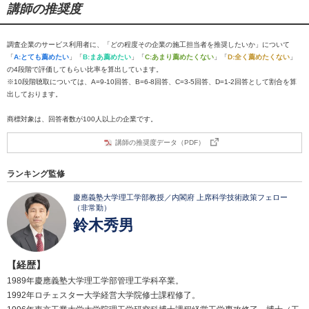
講師の推奨度
調査企業のサービス利用者に、「どの程度その企業の施工担当者を推奨したいか」について
「
A:とても薦めたい
」「
B:まあ薦めたい
」「
C:あまり薦めたくない
」「
D:全く薦めたくない
」
の4段階で評価してもらい比率を算出しています。
※10段階聴取については、A=9-10回答、B=6-8回答、C=3-5回答、D=1-2回答として割合を算
出しております。
商標対象は、回答者数が100人以上の企業です。
講師の推奨度データ（PDF）
ランキング監修
慶應義塾大学理工学部教授／内閣府 上席科学技術政策フェロー
（非常勤）
鈴木秀男
【経歴】
1989年慶應義塾大学理工学部管理工学科卒業。
1992年ロチェスター大学経営大学院修士課程修了。