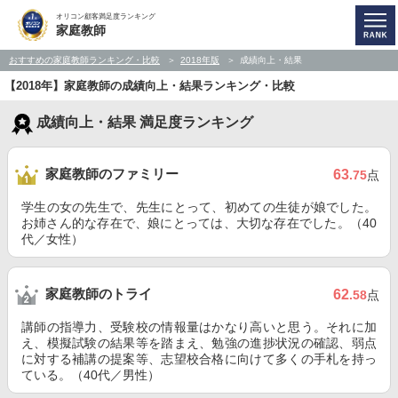
オリコン顧客満足度ランキング
家庭教師
おすすめの家庭教師ランキング・比較
2018年版
成績向上・結果
【2018年】家庭教師の成績向上・結果ランキング・比較
成績向上・結果 満足度ランキング
家庭教師のファミリー
63
.75
点
学生の女の先生で、先生にとって、初めての生徒が娘でした。
お姉さん的な存在で、娘にとっては、大切な存在でした。（40
代／女性）
家庭教師のトライ
62
.58
点
講師の指導力、受験校の情報量はかなり高いと思う。それに加
え、模擬試験の結果等を踏まえ、勉強の進捗状況の確認、弱点
に対する補講の提案等、志望校合格に向けて多くの手札を持っ
ている。（40代／男性）