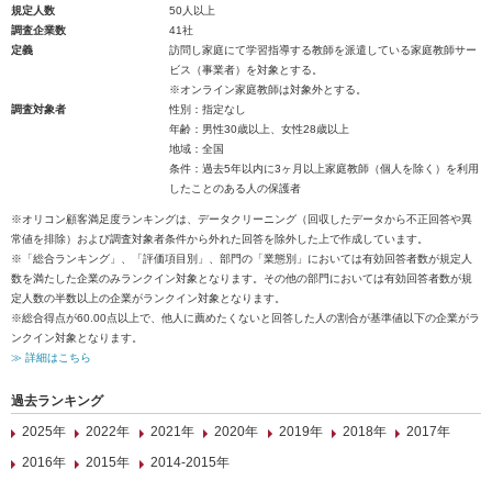
規定人数
50人以上
調査企業数
41社
定義
訪問し家庭にて学習指導する教師を派遣している家庭教師サー
ビス（事業者）を対象とする。
※オンライン家庭教師は対象外とする。
調査対象者
性別：指定なし
年齢：男性30歳以上、女性28歳以上
地域：全国
条件：過去5年以内に3ヶ月以上家庭教師（個人を除く）を利用
したことのある人の保護者
※オリコン顧客満足度ランキングは、データクリーニング（回収したデータから不正回答や異
常値を排除）および調査対象者条件から外れた回答を除外した上で作成しています。
※「総合ランキング」、「評価項目別」、部門の「業態別」においては有効回答者数が規定人
数を満たした企業のみランクイン対象となります。その他の部門においては有効回答者数が規
定人数の半数以上の企業がランクイン対象となります。
※総合得点が60.00点以上で、他人に薦めたくないと回答した人の割合が基準値以下の企業がラ
ンクイン対象となります。
≫ 詳細はこちら
過去ランキング
2025年
2022年
2021年
2020年
2019年
2018年
2017年
2016年
2015年
2014-2015年