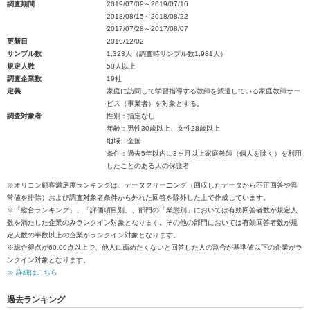
調査期間
2019/07/09～2019/07/16
2018/08/15～2018/08/22
2017/07/28～2017/08/07
更新日
2019/12/02
サンプル数
1,323人（調査時サンプル数1,981人）
規定人数
50人以上
調査企業数
19社
定義
家庭に訪問して学習指導する教師を派遣している家庭教師サー
ビス（事業者）を対象とする。
調査対象者
性別：指定なし
年齢：男性30歳以上、女性28歳以上
地域：全国
条件：過去5年以内に3ヶ月以上家庭教師（個人を除く）を利用
したことのある人の保護者
※オリコン顧客満足度ランキングは、データクリーニング（回収したデータから不正回答や異
常値を排除）および調査対象者条件から外れた回答を除外した上で作成しています。
※「総合ランキング」、「評価項目別」、部門の「業態別」においては有効回答者数が規定人
数を満たした企業のみランクイン対象となります。その他の部門においては有効回答者数が規
定人数の半数以上の企業がランクイン対象となります。
※総合得点が60.00点以上で、他人に薦めたくないと回答した人の割合が基準値以下の企業がラ
ンクイン対象となります。
≫ 詳細はこちら
過去ランキング