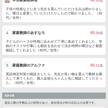
60
.93
点
子供の性格などに合う先生を選んでいただける点は助かりまし
た。曜日も変更していただけたりしたので助かりました。（30
代／女性）
家庭教師のあすなろ
60
.26
点
子どものペースや性格に合わせて丁寧に進めてくれました。学
校のテストや行事にも都合を合わせて頂き時間や曜日など都度
確認してくれました（40代／女性）
家庭教師のアルファ
60
.12
点
英語検定対策の相談をしたら、先生が良い物を選んで教材を購
入して来てくれた。購入金額もちゃんと先に相談してくださっ
た。（50代／女性）
高評企業
規定人数の半数以上の回答があり、総合得点が60.0点以上の企業です。