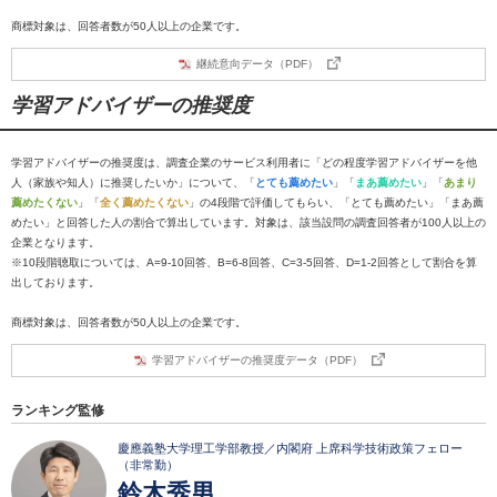
商標対象は、回答者数が50人以上の企業です。
継続意向データ（PDF）
学習アドバイザーの推奨度
学習アドバイザーの推奨度は、調査企業のサービス利用者に「どの程度学習アドバイザーを他
人（家族や知人）に推奨したいか」について、「
とても薦めたい
」「
まあ薦めたい
」「
あまり
薦めたくない
」「
全く薦めたくない
」の4段階で評価してもらい、「とても薦めたい」「まあ薦
めたい」と回答した人の割合で算出しています。対象は、該当設問の調査回答者が100人以上の
企業となります。
※10段階聴取については、A=9-10回答、B=6-8回答、C=3-5回答、D=1-2回答として割合を算
出しております。
商標対象は、回答者数が50人以上の企業です。
学習アドバイザーの推奨度データ（PDF）
ランキング監修
慶應義塾大学理工学部教授／内閣府 上席科学技術政策フェロー
（非常勤）
鈴木秀男