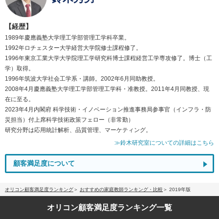
【経歴】
1989年慶應義塾大学理工学部管理工学科卒業。
1992年ロチェスター大学経営大学院修士課程修了。
1996年東京工業大学大学院理工学研究科博士課程経営工学専攻修了。博士（工
学）取得。
1996年筑波大学社会工学系・講師。2002年6月同助教授。
2008年4月慶應義塾大学理工学部管理工学科・准教授。2011年4月同教授、現
在に至る。
2023年4月内閣府 科学技術・イノベーション推進事務局参事官（インフラ・防
災担当）付上席科学技術政策フェロー（非常勤）
研究分野は応用統計解析、品質管理、マーケティング。
≫鈴木研究室についての詳細はこちら
顧客満足度について
オリコン顧客満足度ランキング
おすすめの家庭教師ランキング・比較
2019年版
オリコン顧客満足度
ランキング一覧