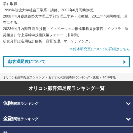
学）取得。
1996年筑波大学社会工学系・講師。2002年6月同助教授。
2008年4月慶應義塾大学理工学部管理工学科・准教授。2011年4月同教授、現
在に至る。
2023年4月内閣府 科学技術・イノベーション推進事務局参事官（インフラ・防
災担当）付上席科学技術政策フェロー（非常勤）
研究分野は応用統計解析、品質管理、マーケティング。
≫鈴木研究室についての詳細はこちら
顧客満足度について
オリコン顧客満足度ランキング
おすすめの家庭教師ランキング・比較
2016年版
オリコン顧客満足度
ランキング一覧
保険
関連ランキング
金融
関連ランキング