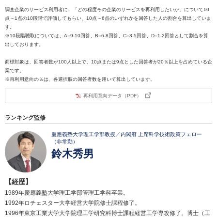
調査企業のサービス利用者に、「どの程度その企業のサービスを再利用したいか」について10
点～1点の10段階で評価してもらい、10点～6点のいずれかを回答した人の割合を算出していま
す。
※10段階聴取については、A=9-10回答、B=6-8回答、C=3-5回答、D=1-2回答として割合を算
出しております。
商標対象は、回答者数が100人以上で、10点または9点とした回答者が20％以上を占めている企
業です。
※再利用意向の％は、各選択肢の回答者数を用いて算出しています。
再利用意向データ（PDF）
ランキング監修
慶應義塾大学理工学部教授／内閣府 上席科学技術政策フェロー
（非常勤）
鈴木秀男
【経歴】
1989年慶應義塾大学理工学部管理工学科卒業。
1992年ロチェスター大学経営大学院修士課程修了。
1996年東京工業大学大学院理工学研究科博士課程経営工学専攻修了。博士（工