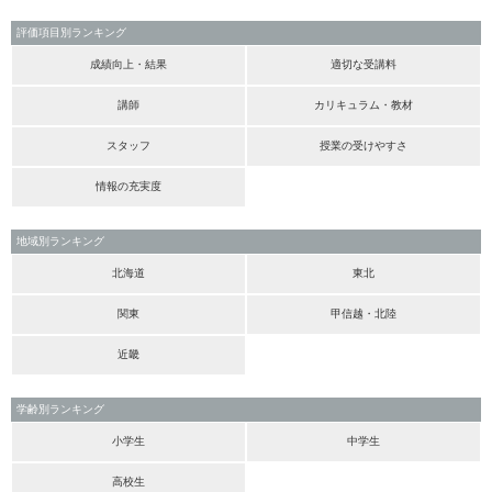
評価項目別ランキング
成績向上・結果
適切な受講料
講師
カリキュラム・教材
スタッフ
授業の受けやすさ
情報の充実度
地域別ランキング
北海道
東北
関東
甲信越・北陸
近畿
学齢別ランキング
小学生
中学生
高校生